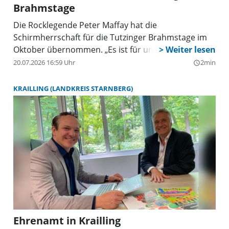
Brahmstage
Die Rocklegende Peter Maffay hat die
Schirmherrschaft für die Tutzinger Brahmstage im
Oktober übernommen. „Es ist für uns als
Veranstalter eines klassischen Musikfestivals eine
20.07.2026 16:59 Uhr
2min
query_builder
besondere Freude und Ehre, Peter Maffay, eine
große Persönlichkeit der internationalen
KRAILLING (LANDKREIS STARNBERG)
Rockmusikszene als Schirmherrn begrüßen zu
dürfen“, betont Andreas Dessauer, 1. Vorsitzende
des Freundeskreises Tutzinger Brahmstage.
Ehrenamt in Krailling