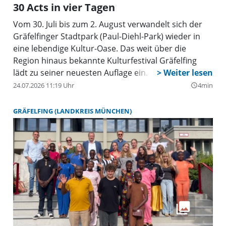
30 Acts in vier Tagen
Vom 30. Juli bis zum 2. August verwandelt sich der
Gräfelfinger Stadtpark (Paul-Diehl-Park) wieder in
eine lebendige Kultur-Oase. Das weit über die
Region hinaus bekannte Kulturfestival Gräfelfing
lädt zu seiner neuesten Auflage ein. Seit seiner
Gründung im Jahr 1978 hat sich das Event fest
24.07.2026 11:19 Uhr
4min
query_builder
etabliert und ist heute das älteste „Umsonst und
Draußen“-Festival Bayerns. Der Eintritt ist
GRÄFELFING (LANDKREIS MÜNCHEN)
traditionell an allen vier Tagen für alle
Besucherinnen und Besucher frei.