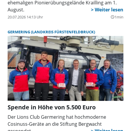
ehemaligen Pionierübungsgelände Krailling am 1.
August.
20.07.2026 14:13 Uhr
1min
query_builder
GERMERING (LANDKREIS FÜRSTENFELDBRUCK)
Spende in Höhe von 5.500 Euro
Der Lions Club Germering hat hochmoderne
Cosinuss-Geräte an die Stiftung Bergwacht