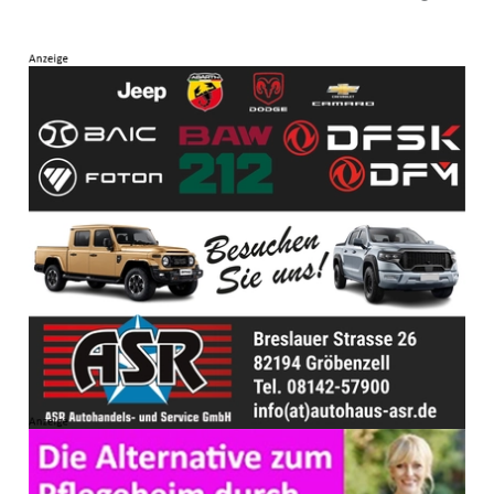
„Zaubern verboten!“ – „Ich tu’s trotzdem!“ entgegnet
der Maxl.