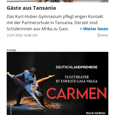
Gäste aus Tansania
Das Kurt-Huber-Gymnasium pflegt engen Kontakt
mit der Partnerschule in Tansania. Derzeit sind
Schülerinnen aus Afrika zu Gast.
23.07.2026 16:08 Uhr
5min
query_builder