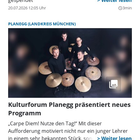
gespendet
20.07.2026 12:05 Uhr
3min
query_builder
PLANEGG (LANDKREIS MÜNCHEN)
Kulturforum Planegg präsentiert neues
Programm
„Carpe Diem! Nutze den Tag!“ Mit dieser
Aufforderung motiviert nicht nur ein junger Lehrer
in einem sehr bekannten Stück, sondern lockt auch