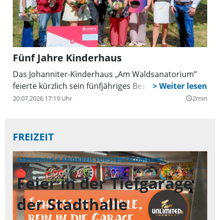
Fünf Jahre Kinderhaus
Das Johanniter-Kinderhaus „Am Waldsanatorium”
feierte kürzlich sein fünfjähriges Bestehen.
20.07.2026 17:19 Uhr
2min
query_builder
FREIZEIT
GERMERING (LANDKREIS FÜRSTENFELDBRUCK)
GE
Feier in der Tiefgarage
P
der Stadthalle
T