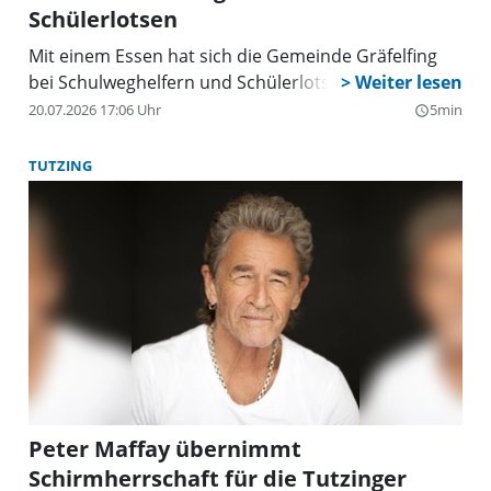
Schülerlotsen
Mit einem Essen hat sich die Gemeinde Gräfelfing
bei Schulweghelfern und Schülerlotsen bedankt.
20.07.2026 17:06 Uhr
5min
query_builder
TUTZING
Peter Maffay übernimmt
Schirmherrschaft für die Tutzinger