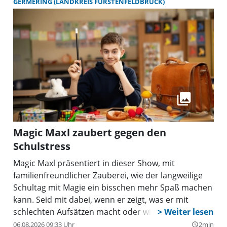
GERMERING (LANDKREIS FÜRSTENFELDBRUCK)
Magic Maxl zaubert gegen den
Schulstress
Magic Maxl präsentiert in dieser Show, mit
familienfreundlicher Zauberei, wie der langweilige
Schultag mit Magie ein bisschen mehr Spaß machen
kann. Seid mit dabei, wenn er zeigt, was er mit
schlechten Aufsätzen macht oder wie er eine
Matheaufgabe löst! Denn die Lehrer sagen zwar
06.08.2026 09:33 Uhr
2min
query_builder