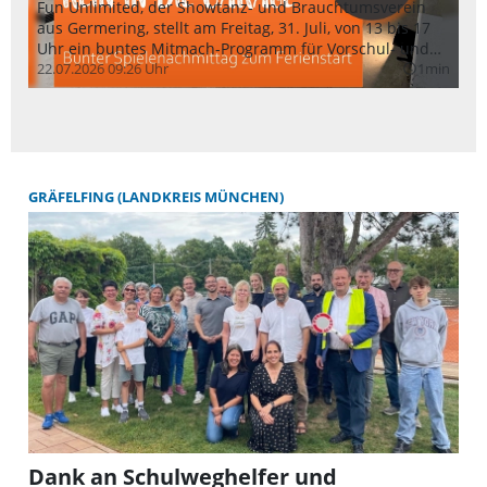
Fun Unlimited, der Showtanz- und Brauchtumsverein
Di
aus Germering, stellt am Freitag, 31. Juli, von 13 bis 17
St
Uhr ein buntes Mitmach-Programm für Vorschul- und
un
Grundschulkinder auf die Beine.
22.07.2026 09:26 Uhr
1min
„G
20
query_builder
Un
kü
St
Wo
de
Au
GRÄFELFING (LANDKREIS MÜNCHEN)
se
is
ge
Dank an Schulweghelfer und