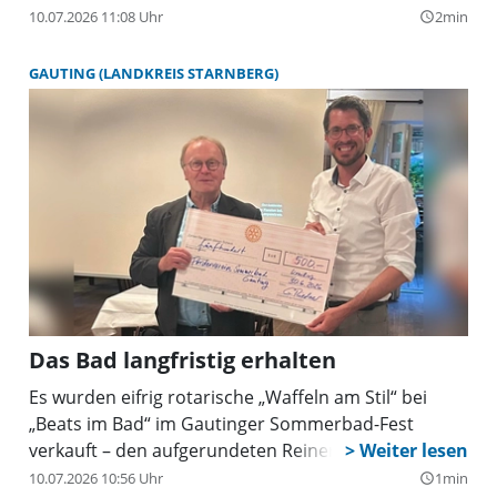
im Faculty Club am Innovations- und
10.07.2026 11:08 Uhr
2min
query_builder
Gründerzentrum Biotechnologie (IZB) empfangen. In
seiner Begrüßungsrede betonte er, dass er die
GAUTING (LANDKREIS STARNBERG)
guten Kontakte zu den Unternehmen aller Branchen
am Standort pflegen und dafür sorgen möchte, dass
die Wirtschaft in Planegg und Martinsried auch in
Zukunft die Bedingungen vorfindet, die sie benötigt.
Das Bad langfristig erhalten
Es wurden eifrig rotarische „Waffeln am Stil“ bei
„Beats im Bad“ im Gautinger Sommerbad-Fest
verkauft – den aufgerundeten Reinerlös von 500
Euro haben die Rotarier wie angekündigt an den
10.07.2026 10:56 Uhr
1min
query_builder