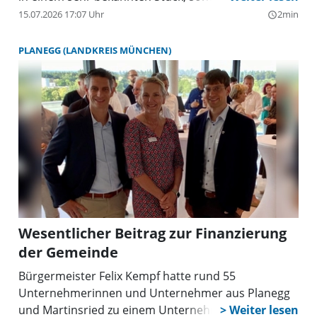
das Kulturforum Planegg in der neuen Herbst-
15.07.2026 17:07 Uhr
2min
query_builder
Spielzeit ins Kupferhaus.
PLANEGG (LANDKREIS MÜNCHEN)
Wesentlicher Beitrag zur Finanzierung
der Gemeinde
Bürgermeister Felix Kempf hatte rund 55
Unternehmerinnen und Unternehmer aus Planegg
und Martinsried zu einem Unternehmerfrühstück