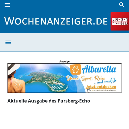
menu
search
Parsberg Echo | Wochenanzeiger
menu
Parsberg Echo 
Aktuelle Ausgabe des Parsberg-Echo