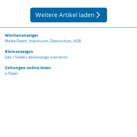
Förderverein Sommerbad gespendet.
Weitere Artikel laden
arrow_forward_ios
Wochenanzeiger
Media-Daten
Impressum
Datenschutz
AGB
Kleinanzeigen
Jobs / Stellen
Keinanzeige inserieren
Zeitungen online lesen
e-Paper