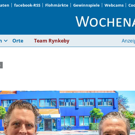
Daten
facebook-RSS
Flohmärkte
Gewinnspiele
Webcams
Coo
Großzügige Spende |
expand_more
n
Orte
Team Rynkeby
Anzei
e