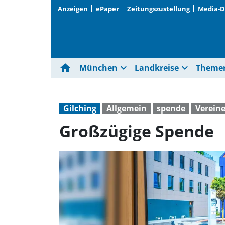
Anzeigen
ePaper
Zeitungszustellung
Media-
home
expand_more
expand_more
München
Landkreise
Theme
Gilching
Allgemein
spende
Verein
Großzügige Spende