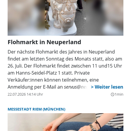
Flohmarkt in Neuperland
Der nächste Flohmarkt des Jahres in Neuperland
findet am letzten Sonntag des Monats statt, also am
26. Juli. Der Flohmarkt findet zwischen 11 und15 Uhr
am Hanns-Seidel-Platz 1 statt. Private
Verkäufer:innen können teilnehmen, eine
Anmeldung per E-Mail an
servus@neuperland.de)
ist
erforderlich. Tische müssen selbst mitgebracht
22.07.2026 14:14 Uhr
1min
query_builder
werden. Es wird keine feste Standgebühr erhoben,
eine Spende an den Verein ist willkommen.
MESSESTADT RIEM (MÜNCHEN)