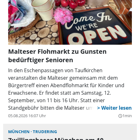
Malteser Flohmarkt zu Gunsten
bedürftiger Senioren
In den Eschenpassagen von Taufkirchen
veranstalten die Malteser gemeinsam mit dem
Bürgertreff einen Abendflohmarkt für Kinder und
Erwachsene. Er findet statt am Samstag, 12.
September, von 11 bis 16 Uhr. Statt einer
Standgebühr bitten die Malteser um eine Spende
für ihr Mahlzeitenprojekt, bei dem bedürftige
05.08.2026 16:07 Uhr
1min
query_builder
Senioren mit einem kostenlosen Mittagessen
versorgt werden.
MÜNCHEN
TRUDERING