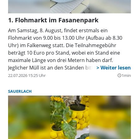
1. Flohmarkt im Fasanenpark
Am Samstag, 8. August, findet erstmals ein
Flohmarkt von 9.00 bis 13.00 Uhr (Aufbau ab 8.30
Uhr) im Falkenweg statt. Die Teilnahmegebühr
beträgt 10 Euro pro Stand, wobei ein Stand eine
maximale Länge von drei Metern haben darf.
Jeglicher Müll ist an den Ständen bitte selbst zu
entsorgen. Bei Regen wird der Flohmarkt
22.07.2026 15:25 Uhr
1min
query_builder
verschoben. Eine Anmeldung ist erforderlich unter:
www.lebenimfasanenpark.de
SAUERLACH