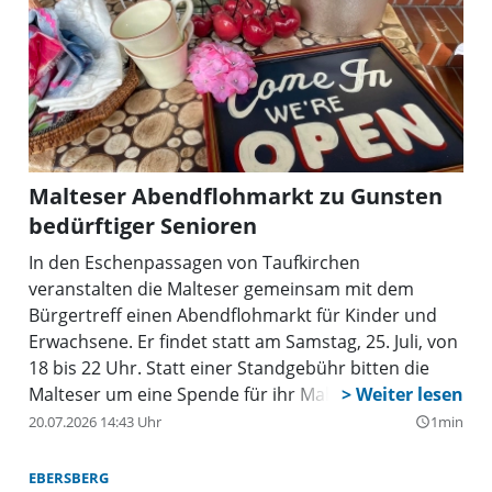
Malteser Abendflohmarkt zu Gunsten
bedürftiger Senioren
In den Eschenpassagen von Taufkirchen
veranstalten die Malteser gemeinsam mit dem
Bürgertreff einen Abendflohmarkt für Kinder und
Erwachsene. Er findet statt am Samstag, 25. Juli, von
18 bis 22 Uhr. Statt einer Standgebühr bitten die
Malteser um eine Spende für ihr Mahlzeitenprojekt,
bei dem bedürftige Senioren mit einem kostenlosen
20.07.2026 14:43 Uhr
1min
query_builder
Mittagessen versorgt werden.
EBERSBERG