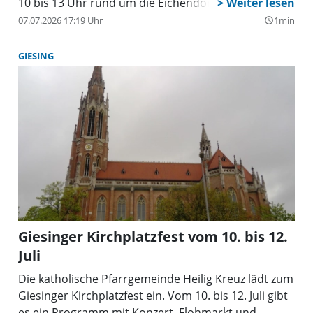
10 bis 13 Uhr rund um die Eichendorffwiese.
07.07.2026 17:19 Uhr
1min
query_builder
GIESING
Giesinger Kirchplatzfest vom 10. bis 12.
Juli
Die katholische Pfarrgemeinde Heilig Kreuz lädt zum
Giesinger Kirchplatzfest ein. Vom 10. bis 12. Juli gibt
es ein Programm mit Konzert, Flohmarkt und