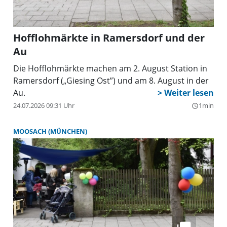
Hofflohmärkte in Ramersdorf und der
Au
Die Hofflohmärkte machen am 2. August Station in
Ramersdorf („Giesing Ost”) und am 8. August in der
Au.
24.07.2026 09:31 Uhr
1min
query_builder
MOOSACH (MÜNCHEN)