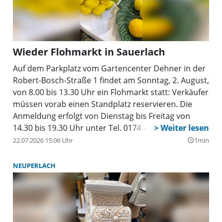
Wieder Flohmarkt in Sauerlach
Auf dem Parkplatz vom Gartencenter Dehner in der
Robert-Bosch-Straße 1 findet am Sonntag, 2. August,
von 8.00 bis 13.30 Uhr ein Flohmarkt statt: Verkäufer
müssen vorab einen Standplatz reservieren. Die
Anmeldung erfolgt von Dienstag bis Freitag von
14.30 bis 19.30 Uhr unter Tel. 0174 - 82 47 008. Bei
starken Regen oder Sturm entfällt der Flohmarkt.
22.07.2026 15:06 Uhr
1min
query_builder
Händler sind nicht zugelassen. Für das leibliche
Wohl wird gesorgt. Der Einlass für den Flohmarkt ist
NEUPERLACH
um 7.00 Uhr, der Aufbau kann ab 8.00 Uhr erfolgen.
An folgenden Terminen ist ebenfalls Flohmarkt in
Sauerlach: 16. und 30. August.