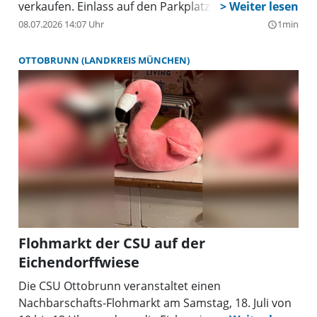
verkaufen. Einlass auf den Parkplatz ist ab 6.00 Uhr
durch Einweiser möglich. Für Käufer geht es ab 7
08.07.2026 14:07 Uhr
1min
query_builder
Uhr los bis ca. 14 Uhr. Bei Regen fällt der Flohmarkt
ersatzlos aus! Die Einnahmen kommen der
OTTOBRUNN (LANDKREIS MÜNCHEN)
Jugendarbeit des TSV Brunnthal zu Gute. Der
nächste Flohmarkt findet dann 12. September und
am 10. Oktober statt.
Flohmarkt der CSU auf der
Eichendorffwiese
Die CSU Ottobrunn veranstaltet einen
Nachbarschafts-Flohmarkt am Samstag, 18. Juli von