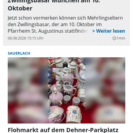
Zwillingsbasar München am 10.
Oktober
Jetzt schon vormerken können sich Mehrlingseltern
den Zwillingsbasar, der am 10. Oktober im
Pfarrheim St. Augustinus stattfindet.
06.08.2026 15:15 Uhr
1min
query_builder
SAUERLACH
Flohmarkt auf dem Dehner-Parkplatz