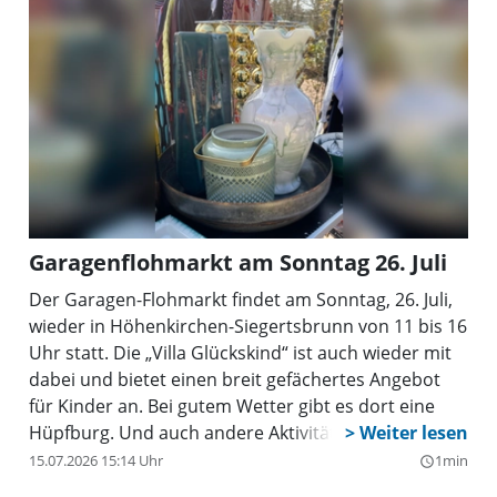
Garagenflohmarkt am Sonntag 26. Juli
Der Garagen-Flohmarkt findet am Sonntag, 26. Juli,
wieder in Höhenkirchen-Siegertsbrunn von 11 bis 16
Uhr statt. Die „Villa Glückskind“ ist auch wieder mit
dabei und bietet einen breit gefächertes Angebot
für Kinder an. Bei gutem Wetter gibt es dort eine
Hüpfburg. Und auch andere Aktivitäten für Kinder.
Dort gibt es auch viele Flohmarkt-Stände.
15.07.2026 15:14 Uhr
1min
query_builder