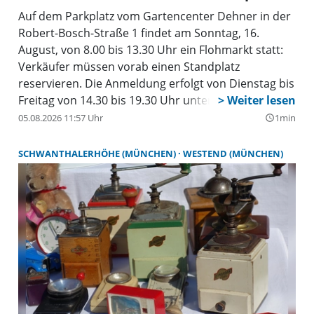
Auf dem Parkplatz vom Gartencenter Dehner in der
Robert-Bosch-Straße 1 findet am Sonntag, 16.
August, von 8.00 bis 13.30 Uhr ein Flohmarkt statt:
Verkäufer müssen vorab einen Standplatz
reservieren. Die Anmeldung erfolgt von Dienstag bis
Freitag von 14.30 bis 19.30 Uhr unter Tel. 0174 - 82
47 008. Bei starken Regen oder Sturm entfällt der
05.08.2026 11:57 Uhr
1min
query_builder
Flohmarkt. Händler sind nicht zugelassen. Für das
leibliche Wohl wird gesorgt. Der Einlass für den
SCHWANTHALERHÖHE (MÜNCHEN)
WESTEND (MÜNCHEN)
Flohmarkt ist um 7.00 Uhr, der Aufbau kann ab 8.00
Uhr erfolgen. An folgenden Terminen ist ebenfalls
Flohmarkt in Sauerlach: 30. August.