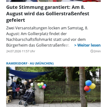
Gute Stimmung garantiert: Am 8.
August wird das Gollierstraßenfest
gefeiert
Zwei Versanstaltungen locken am Samstag, 8.
August: Am Gollierplatz findet der
Nachbarschaftsflohmarkt statt und vor dem
Bürgerheim das Gollierstraßenfest.
24.07.2026 11:57 Uhr
2min
query_builder
RAMERSDORF
AU (MÜNCHEN)