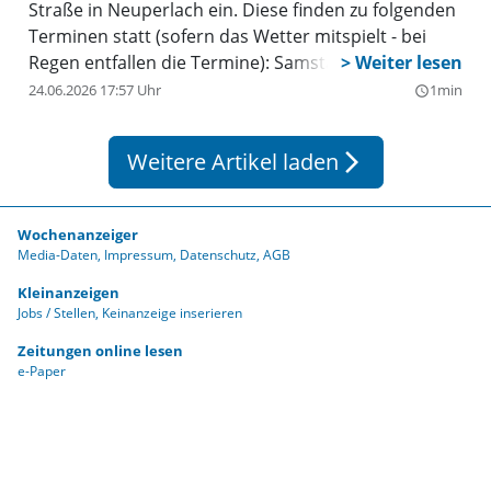
Straße in Neuperlach ein. Diese finden zu folgenden
Terminen statt (sofern das Wetter mitspielt - bei
Regen entfallen die Termine): Samstag, 27. Juni - 4.
Juli - 11. Juli - 18. Juli und 25. Juli. Einlass für Verkäufer
24.06.2026 17:57 Uhr
1min
query_builder
ist um 7.00 Uhr, Einlass für Käufer um 8.00 Uhr,
Ende des Flohmarkts ist um 14.00 Uhr. Der Platz
Weitere Artikel laden
arrow_forward_ios
muss sauber verlassen werden. Händler sind nicht
zugelassen. Der Erlös der Gebühren wird vom
Bürgerkreis an soziale Einrichtungen gespendet. Zu
Wochenanzeiger
erreichen ist der Flohmarkt auch mit de öffentlichen
Media-Daten
Impressum
Datenschutz
AGB
Verkehrsmittel: U-Bahn Linie U5, U7 – Neuperlach
Kleinanzeigen
Zentrum oder mit dem Bus 55 – Ausstieg:
Jobs / Stellen
Keinanzeige inserieren
Neuperlach Zentrum.
Zeitungen online lesen
e-Paper