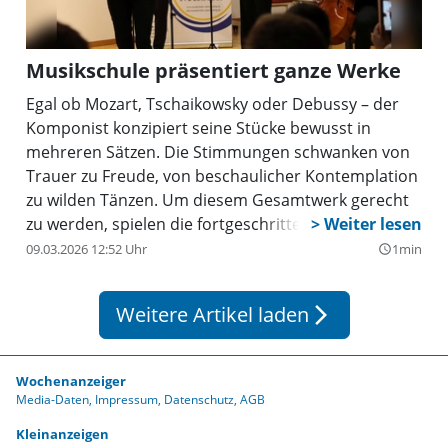
Musikschule präsentiert ganze Werke
Egal ob Mozart, Tschaikowsky oder Debussy – der
Komponist konzipiert seine Stücke bewusst in
mehreren Sätzen. Die Stimmungen schwanken von
Trauer zu Freude, von beschaulicher Kontemplation
zu wilden Tänzen. Um diesem Gesamtwerk gerecht
zu werden, spielen die fortgeschrittenen
Schülerinnen und Schüler der Musikschule
09.03.2026 12:52 Uhr
1min
query_builder
Unterhaching e. V. an diesem Abend des 23. März
um 19.00 Uhr die „ganzen Werke“ im Pfarrheim St.
Weitere Artikel laden
arrow_forward_ios
Georg in Unterbiberg. Der Eintritt zum Konzert
unter der Leitung von Petra Knapek ist frei.
Wochenanzeiger
Media-Daten
Impressum
Datenschutz
AGB
Kleinanzeigen