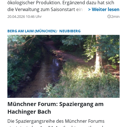
ökologischer Produktion. Ergänzend dazu hat sich
die Verwaltung zum Saisonstart ein paar schöne
und leckere Extras ausgedacht.
20.04.2026 10:46 Uhr
2min
query_builder
BERG AM LAIM (MÜNCHEN)
NEUBIBERG
Münchner Forum: Spaziergang am
Hachinger Bach
Die Spaziergangsreihe des Münchner Forums