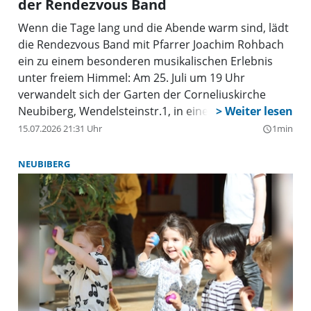
der Rendezvous Band
Wenn die Tage lang und die Abende warm sind, lädt
die Rendezvous Band mit Pfarrer Joachim Rohbach
ein zu einem besonderen musikalischen Erlebnis
unter freiem Himmel: Am 25. Juli um 19 Uhr
verwandelt sich der Garten der Corneliuskirche
Neubiberg, Wendelsteinstr.1, in einen Ort der
Begegnung, der Musik und der Hoffnung.
15.07.2026 21:31 Uhr
1min
query_builder
NEUBIBERG