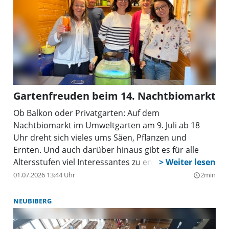
Gartenfreuden beim 14. Nachtbiomarkt
Ob Balkon oder Privatgarten: Auf dem
Nachtbiomarkt im Umweltgarten am 9. Juli ab 18
Uhr dreht sich vieles ums Säen, Pflanzen und
Ernten. Und auch darüber hinaus gibt es für alle
Altersstufen viel Interessantes zu entdecken, zu
erleben und auszuprobieren.
01.07.2026 13:44 Uhr
2min
query_builder
NEUBIBERG