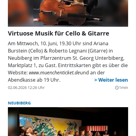
Virtuose Musik für Cello & Gitarre
Am Mittwoch, 10. Juni, 19.30 Uhr sind Ariana
Burstein (Cello) & Roberto Legnani (Gitarre) in
Neubiberg im Pfarrzentrum St. Georg Unterbiberg,
Marktplatz 1, zu Gast. Eintrittskarten gibt es über die
Website:
www.muenchenticket.de
und an der
Abendkasse ab 19 Uhr.
02.06.2026 12:26 Uhr
1min
query_builder
NEUBIBERG