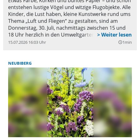
Etwas Farbe, Korken und buntes Papier – und schon
entstehen lustige Vögel und witzige Flugobjekte. Alle
Kinder, die Lust haben, kleine Kunstwerke rund ums
Thema „Luft und Fliegen“ zu gestalten, sind am
Donnerstag, 30. Juli, nachmittags zwischen 15 und
18 Uhr herzlich in den Umweltgarten eingeladen.
15.07.2026 16:03 Uhr
1min
query_builder
NEUBIBERG