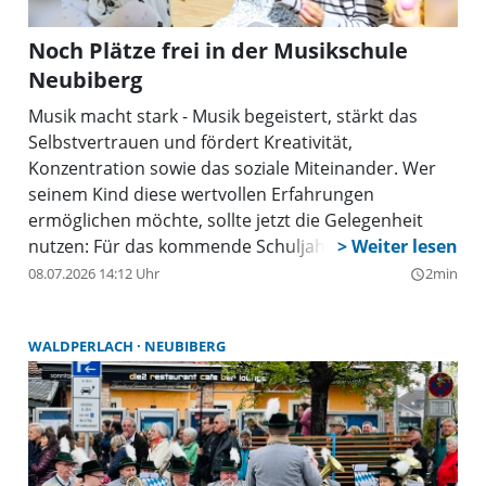
Noch Plätze frei in der Musikschule
Neubiberg
Musik macht stark - Musik begeistert, stärkt das
Selbstvertrauen und fördert Kreativität,
Konzentration sowie das soziale Miteinander. Wer
seinem Kind diese wertvollen Erfahrungen
ermöglichen möchte, sollte jetzt die Gelegenheit
nutzen: Für das kommende Schuljahr sind in einigen
Kursen der Musikschule Neubiberg noch Plätze
08.07.2026 14:12 Uhr
2min
query_builder
verfügbar.
WALDPERLACH
NEUBIBERG