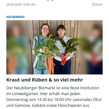
Wissenslücken, was den Umgang mit Flora und
28.04.2026 15:42 Uhr
2min
query_builder
Fauna angeht. Gerade in den Alpen gibt es viele Tier-
und Pflanzenarten, denen immer weniger
NEUBIBERG
Lebensraum bleibt. In ihrem Buch gewährt Nicola
Förg Einblicke in Hof- und Wildleben und appelliert
an alle, sich in der Natur mit Respekt zu bewegen.
Kraut und Rüben & so viel mehr
Der Neubiberger Biomarkt ist eine feste Institution
im Umweltgarten. Hier erhält man jeden
Donnerstag von 14.30 bis 18.00 Uhr saisonales Obst
und Gemüse, Gebäck sowie Fleischwaren aus