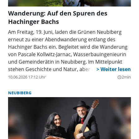
Wanderung: Auf den Spuren des
Hachinger Bachs
Am Freitag, 19. Juni, laden die Grünen Neubiberg
erneut zu einer Abendwanderung entlang des
Hachinger Bachs ein. Begleitet wird die Wanderung
von Pascale Kollwitz-Jarnac, Wasserbauingenieurin
und Gemeinderätin in Neubiberg. Im Mittelpunkt
stehen Geschichte und Natur, aber auch die Frage,
wie Erlebbarmachung, Hochwasserschutz und
10.06.2026 17:12 Uhr
2min
query_builder
Renaturierung am Hachinger Bach
zusammenwirken können.
NEUBIBERG