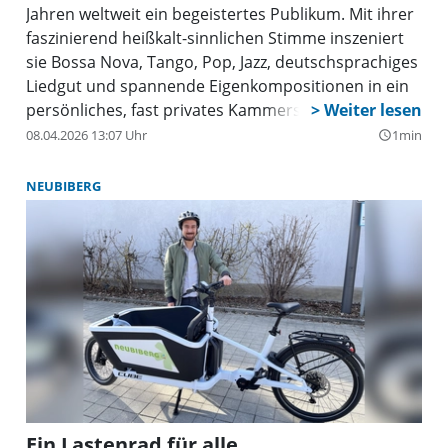
Jahren weltweit ein begeistertes Publikum. Mit ihrer
faszinierend heißkalt-sinnlichen Stimme inszeniert
sie Bossa Nova, Tango, Pop, Jazz, deutschsprachiges
Liedgut und spannende Eigenkompositionen in ein
persönliches, fast privates Kammerspiel. Hier
können Beatles auf Marlene Dietrich, Astrud
08.04.2026 13:07 Uhr
1min
query_builder
Gilberto auf Leonard Cohen und AC/DC auf Ella
Fitzgerald treffen.
NEUBIBERG
Ein Lastenrad für alle