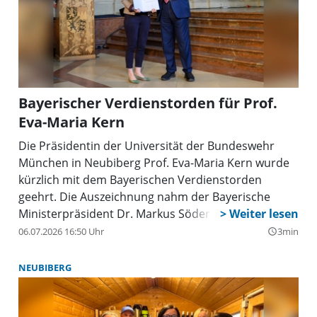
Bayerischer Verdienstorden für Prof.
Eva-Maria Kern
Die Präsidentin der Universität der Bundeswehr
München in Neubiberg Prof. Eva-Maria Kern wurde
kürzlich mit dem Bayerischen Verdienstorden
geehrt. Die Auszeichnung nahm der Bayerische
Ministerpräsident Dr. Markus Söder (CSU) in der
Münchner Residenz vor.
06.07.2026 16:50 Uhr
3min
query_builder
NEUBIBERG