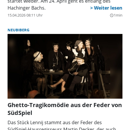
startet wieder. Am 24. April geht es entlang des
Hachinger Bachs.
15.04.2026 08:11 Uhr
1min
query_builder
NEUBIBERG
Ghetto-Tragikomödie aus der Feder von
SüdSpiel
Das Stück Lennij stammt aus der Feder des
SüdSpiel-Hausregisseurs Martin Decker, der auch