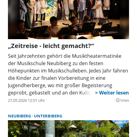
„Zeitreise - leicht gemacht?“
Seit Jahrzehnten gehört die Musiktheatermatinée
der Musikschule Neubiberg zu den festen
Höhepunkten im Musikschulleben. Jedes Jahr fahren
die Kinder zur finalen Vorbereitung in eine
Jugendherberge, wo mit großer Begeisterung
geprobt, gebastelt und an den Kulissen gefeilt wird.
Diese besondere Mischung aus Kreativität,
27.05.2026 12:51 Uhr
1min
query_builder
Gemeinschaft und Vorfreude macht die
Veranstaltung für viele zu einem unvergesslichen
NEUBIBERG
UNTERBIBERG
Erlebnis.