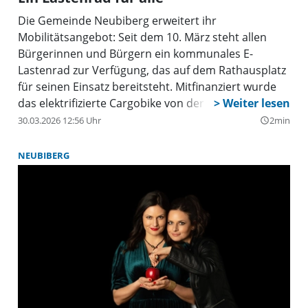
Die Gemeinde Neubiberg erweitert ihr
Mobilitätsangebot: Seit dem 10. März steht allen
Bürgerinnen und Bürgern ein kommunales E-
Lastenrad zur Verfügung, das auf dem Rathausplatz
für seinen Einsatz bereitsteht. Mitfinanziert wurde
das elektrifizierte Cargobike von der Initiative
Neubiberg for Future und dem früheren Car-
30.03.2026 12:56 Uhr
2min
query_builder
Sharing-Betreiber Immer mobil e.V.
NEUBIBERG