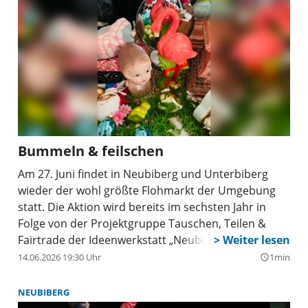
Bummeln & feilschen
Am 27. Juni findet in Neubiberg und Unterbiberg
wieder der wohl größte Flohmarkt der Umgebung
statt. Die Aktion wird bereits im sechsten Jahr in
Folge von der Projektgruppe Tauschen, Teilen &
Fairtrade der Ideenwerkstatt „Neubiberg for Future”
organisiert. Entlang einer Strecke von fast 5
14.06.2026 19:30 Uhr
1min
query_builder
Kilometern bieten Privatleute eine vielfältige
Auswahl an Kleidung, Spielwaren, Büchern, CDs,
NEUBIBERG
Geschirr, elektr(on)ischen Geräten, Möbeln,