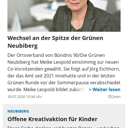
Wechsel an der Spitze der Grünen
Neubiberg
Der Ortsverband von Bündnis 90/Die Grünen
Neubiberg hat Meike Leopold einstimmig zur neuen
Co-Vorsitzenden gewählt. Sie folgt auf Jörg Eichhorn,
der das Amt seit 2021 innehatte und in der letzten
Grünen Runde vor der Sommerpause verabschiedet
wurde. Meike Leopold bildet zukünftig gemeinsam
mit Carola Grimminger die Doppelspitze des
30.07.2026 10:34 Uhr
2min
query_builder
Ortsverbands. Der übrige Vorstand bleibt in seiner
bisherigen Besetzung im Amt.
NEUBIBERG
Offene Kreativaktion für Kinder