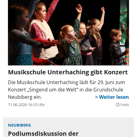
Fahrradzubehör, Raritäten und vielem mehr an. Eine
Online-Karte auf der Website von „Neubiberg for
Future” (
www.neubiberg-for-future.de
) zeigt ganz
aktuell, bei welchen Verkaufsständen von privat ein-
gekauft werden kann.
Musikschule Unterhaching gibt Konzert
Die Musikschule Unterhaching lädt für 29. Juni zum
Konzert „Singend um die Welt“ in die Grundschule
Neubiberg ein.
11.06.2026 16:10 Uhr
1min
query_builder
NEUBIBERG
Podiumsdiskussion der