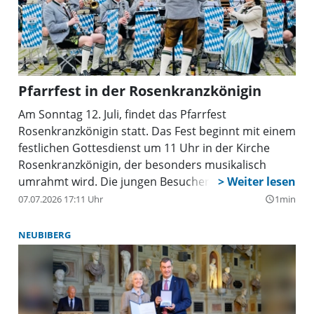
Pfarrfest in der Rosenkranzkönigin
Am Sonntag 12. Juli, findet das Pfarrfest
Rosenkranzkönigin statt. Das Fest beginnt mit einem
festlichen Gottesdienst um 11 Uhr in der Kirche
Rosenkranzkönigin, der besonders musikalisch
umrahmt wird. Die jungen Besucher werden im
festlichen Gottesdienst durch einen integrierten
07.07.2026 17:11 Uhr
1min
query_builder
Kindergottesdienst eingebunden.
NEUBIBERG