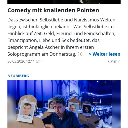
Comedy mit knallenden Pointen
Dass zwischen Selbstliebe und Narzissmus Welten
liegen, ist hinlänglich bekannt. Was Selbstliebe im
Hinblick auf Zeit, Geld, Freund- und Feindschaften,
Emanzipation, Liebe und Sex bedeutet, das
bespricht Angela Ascher in ihrem ersten
Soloprogramm am Donnerstag, 16. April, um 19 Uhr
im Großen Saal im Haus für Weiterbildung
30.03.2026 12:11 Uhr
1min
query_builder
schonungslos ehrlich und urkomisch.
NEUBIBERG