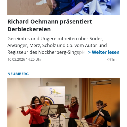
Richard Oehmann präsentiert
Derbleckereien
Gereimtes und Ungereimtheiten über Söder,
Aiwanger, Merz, Scholz und Co. vom Autor und
Regisseur des Nockherberg-Singspiels
10.03.2026 14:25 Uhr
1min
query_builder
NEUBIBERG