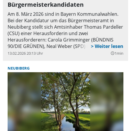
Bürgermeisterkandidaten
Am 8. März 2026 sind in Bayern Kommunalwahlen.
Bei der Kandidatur um das Bürgermeisteramt in
Neubiberg stellt sich Amtsinhaber Thomas Pardeller
(CSU) einer Herausforderin und zwei
Herausforderern: Carola Grimminger (BÜNDNIS
90/DIE GRÜNEN), Neal Weber (SPD) und Michael
Weigle (FDP).
13.02.2026 20:13 Uhr
1min
query_builder
NEUBIBERG