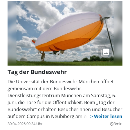
Tag der Bundeswehr
Die Universität der Bundeswehr München öffnet
gemeinsam mit dem Bundeswehr-
Dienstleistungszentrum München am Samstag, 6.
Juni, die Tore für die Öffentlichkeit. Beim „Tag der
Bundeswehr” erhalten Besucherinnen und Besucher
auf dem Campus in Neubiberg am Werner-
Heisenberg-Weg spannende Einblicke in Auftrag,
30.04.2026 09:34 Uhr
3min
query_builder