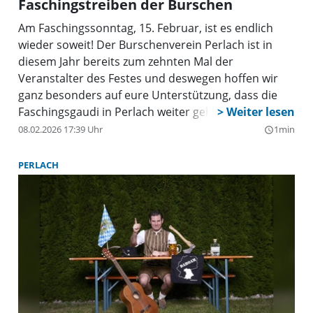
Faschingstreiben der Burschen
Am Faschingssonntag, 15. Februar, ist es endlich
wieder soweit! Der Burschenverein Perlach ist in
diesem Jahr bereits zum zehnten Mal der
Veranstalter des Festes und deswegen hoffen wir
ganz besonders auf eure Unterstützung, dass die
Faschingsgaudi in Perlach weiter gehen kann!
08.02.2026 17:39 Uhr
1min
query_builder
PERLACH