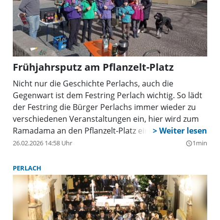
Frühjahrsputz am Pflanzelt-Platz
Nicht nur die Geschichte Perlachs, auch die
Gegenwart ist dem Festring Perlach wichtig. So lädt
der Festring die Bürger Perlachs immer wieder zu
verschiedenen Veranstaltungen ein, hier wird zum
Ramadama an den Pflanzelt-Platz eingeladen. Los
geht es am Samstag, 14. März, um 10 Uhr. Dieses
26.02.2026 14:58 Uhr
1min
query_builder
Ramadama wird von den Abfallwirtschaftsbetrieben
durch Bereitstellung von Abfallbehältern und der
PERLACH
Entsorgung des Sammelgutes unterstützt.
Treffpunkt ist vor der St. Michaels Kirche am
Pfanzeltplatz, bei jedem Wetter. Umso mehr Helfer
sich finden, um so schneller kann die Arbeit getan