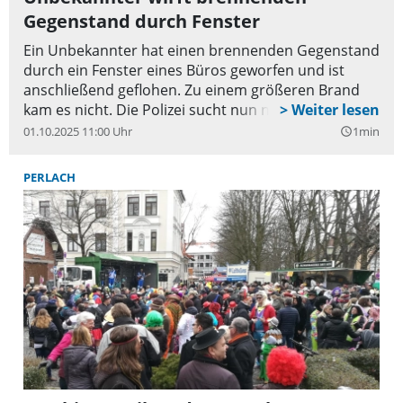
www.lionsmultinational.com/skate-a-thon
Gegenstand durch Fenster
Ein Unbekannter hat einen brennenden Gegenstand
durch ein Fenster eines Büros geworfen und ist
anschließend geflohen. Zu einem größeren Brand
kam es nicht. Die Polizei sucht nun nach Zeugen.
01.10.2025 11:00 Uhr
1min
query_builder
PERLACH