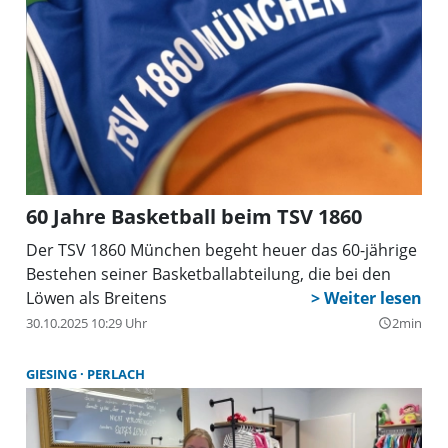
60 Jahre Basketball beim TSV 1860
Der TSV 1860 München begeht heuer das 60-jährige
Bestehen seiner Basketballabteilung, die bei den
Löwen als Breitens
30.10.2025 10:29 Uhr
2min
query_builder
GIESING
PERLACH