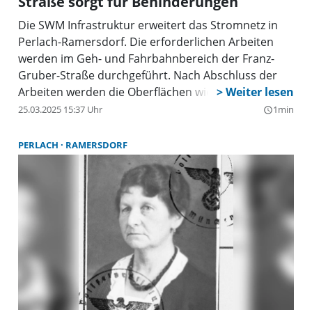
Straße sorgt für Behinderungen
Genuss zwischen den geretteten Lebensmitteln
auswählen zu dürfen. Betreut werden die Ausgaben
Die SWM Infrastruktur erweitert das Stromnetz in
von Ehrenamtlichen, die darauf achten, dass am
Perlach-Ramersdorf. Die erforderlichen Arbeiten
Ende jeder etwas bekommt, berichtet die Leiterin
werden im Geh- und Fahrbahnbereich der Franz-
des Nachbarschaftstreffs, Sonja Gruber.
Gruber-Straße durchgeführt. Nach Abschluss der
Arbeiten werden die Oberflächen wiederhergestellt.
25.03.2025 15:37 Uhr
1min
query_builder
PERLACH
RAMERSDORF