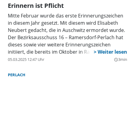
Erinnern ist Pflicht
Mitte Februar wurde das erste Erinnerungszeichen
in diesem Jahr gesetzt. Mit diesem wird Elisabeth
Neubert gedacht, die in Auschwitz ermordet wurde.
Der Bezirksausschuss 16 – Ramersdorf-Perlach hat
dieses sowie vier weitere Erinnerungszeichen
initiiert, die bereits im Oktober in Ramersdorf
gesetzt wurden. In Zuge dessen wurde eine Tafel für
05.03.2025 12:47 Uhr
3min
query_builder
Elisabeth Neubert an ihrem ehemaligen Wohnhaus
in der Iblherstraße 6 angebracht.
PERLACH