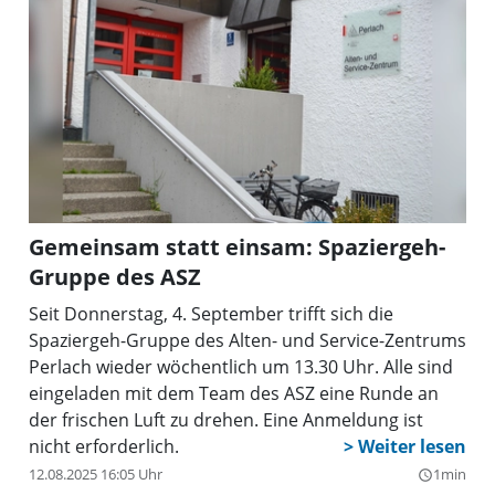
Stadtvierteln mit ihren Projekten engagieren. Nicht
nur Waren für den Secondhand-Shop gab es von
den Perlacher Kollegen, sondern auch ganz
tatkräftige Unterstützung, wie Leitung Katharina
Lang betont.
Gemeinsam statt einsam: Spaziergeh-
Gruppe des ASZ
Seit Donnerstag, 4. September trifft sich die
Spaziergeh-Gruppe des Alten- und Service-Zentrums
Perlach wieder wöchentlich um 13.30 Uhr. Alle sind
eingeladen mit dem Team des ASZ eine Runde an
der frischen Luft zu drehen. Eine Anmeldung ist
nicht erforderlich.
12.08.2025 16:05 Uhr
1min
query_builder