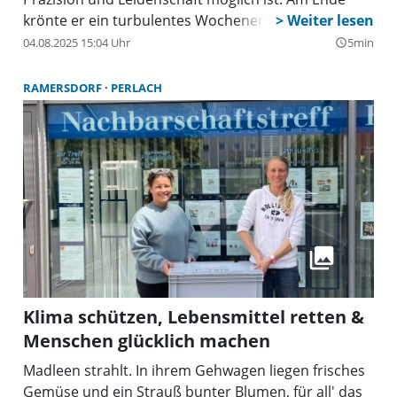
krönte er ein turbulentes Wochenende mit einem
starken 3. Platz – und das trotz technischer
04.08.2025 15:04 Uhr
5min
query_builder
Rückschläge und Start aus der Boxengasse.
RAMERSDORF
PERLACH
Klima schützen, Lebensmittel retten &
Menschen glücklich machen
Madleen strahlt. In ihrem Gehwagen liegen frisches
Gemüse und ein Strauß bunter Blumen, für all' das