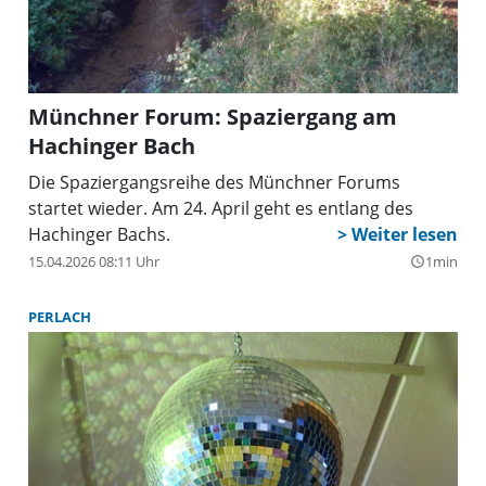
und Kuchen aus. Der Eintritt ist frei, Spenden sind
willkommen. Die Veranstaltung findet bei jedem
Wetter statt
Münchner Forum: Spaziergang am
Hachinger Bach
Die Spaziergangsreihe des Münchner Forums
startet wieder. Am 24. April geht es entlang des
Hachinger Bachs.
15.04.2026 08:11 Uhr
1min
query_builder
PERLACH