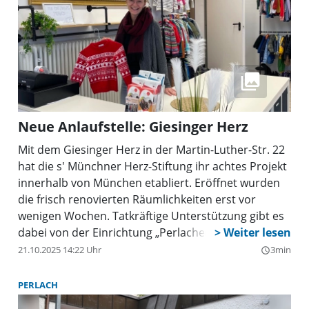
Neue Anlaufstelle: Giesinger Herz
Mit dem Giesinger Herz in der Martin-Luther-Str. 22
hat die s' Münchner Herz-Stiftung ihr achtes Projekt
innerhalb von München etabliert. Eröffnet wurden
die frisch renovierten Räumlichkeiten erst vor
wenigen Wochen. Tatkräftige Unterstützung gibt es
dabei von der Einrichtung „Perlacher Herz”, die
bereits vor zwölf Jahren ins Leben gerufen wurde.
21.10.2025 14:22 Uhr
3min
query_builder
Gründer der Stiftung sind Margot und Günter
Steinberg, die sich aus christlicher Nächstenliebe
PERLACH
heraus in den finanziell schwächer aufgestellten