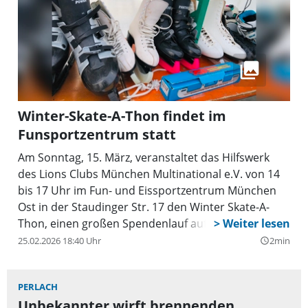
Winter-Skate-A-Thon findet im
Funsportzentrum statt
Am Sonntag, 15. März, veranstaltet das Hilfswerk
des Lions Clubs München Multinational e.V. von 14
bis 17 Uhr im Fun- und Eissportzentrum München
Ost in der Staudinger Str. 17 den Winter Skate-A-
Thon, einen großen Spendenlauf auf Schlittschuhen.
Dafür sucht der Club Teams, die Lust haben, sich zu
25.02.2026 18:40 Uhr
2min
query_builder
beteiligen. Die Veranstaltung findet nur bei gutem,
trockenem Wetter statt. Bei Unsicherheiten
PERLACH
bezüglich des Wetters findet man hier
Unbekannter wirft brennenden
entsprechende Auskünfte: