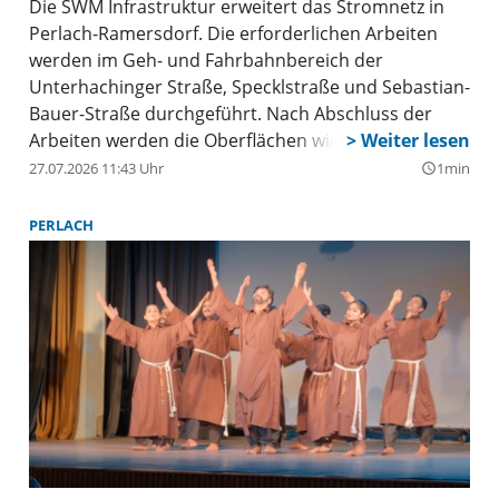
Die SWM Infrastruktur erweitert das Stromnetz in
Perlach-Ramersdorf. Die erforderlichen Arbeiten
werden im Geh- und Fahrbahnbereich der
Unterhachinger Straße, Specklstraße und Sebastian-
Bauer-Straße durchgeführt. Nach Abschluss der
Arbeiten werden die Oberflächen wiederhergestellt.
Die Leitungen werden in der Regel im Gehweg bzw.
27.07.2026 11:43 Uhr
1min
query_builder
Fahrbahnbereich verlegt. Die Arbeiten werden rund
fünf Monate dauern und starten Ende Juli.
PERLACH