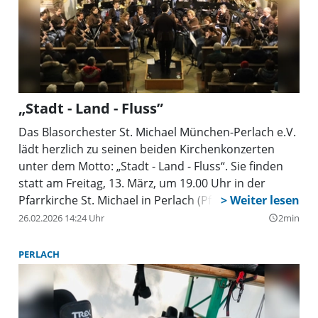
werden.
„Stadt - Land - Fluss”
Das Blasorchester St. Michael München-Perlach e.V.
lädt herzlich zu seinen beiden Kirchenkonzerten
unter dem Motto: „Stadt - Land - Fluss“. Sie finden
statt am Freitag, 13. März, um 19.00 Uhr in der
Pfarrkirche St. Michael in Perlach (Pfanzeltplatz 1) in
der St.-Koloman-Str. 9 und am Samstag, 14. März,
26.02.2026 14:24 Uhr
2min
query_builder
ebenfalls um 19.00 Uhr in der Konzerthalle beim
Schulzentrum Perlach-Nord in der Quiddestraße 4.
PERLACH
Der Einlass zum Konzert erfolgt jeweils ab 18.30 Uhr.
Der Eintritt ist frei.