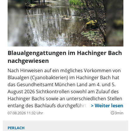
Blaualgengattungen im Hachinger Bach
nachgewiesen
Nach Hinweisen auf ein mögliches Vorkommen von
Blaualgen (Cyanobakterien) im Hachinger Bach hat
das Gesundheitsamt München Land am 4. und 5.
August 2026 Sichtkontrollen sowohl am Zulauf des
Hachinger Bachs sowie an unterschiedlichen Stellen
entlang des Bachlaufs durchgeführt und
Wasserproben genommen. Im Labor konnten
07.08.2026 11:32 Uhr
3min
query_builder
einzelne Blaualgengattungen nachgewiesen werden.
PERLACH