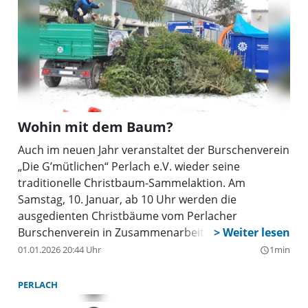
Wohin mit dem Baum?
Auch im neuen Jahr veranstaltet der Burschenverein
„Die G’mütlichen“ Perlach e.V. wieder seine
traditionelle Christbaum-Sammelaktion. Am
Samstag, 10. Januar, ab 10 Uhr werden die
ausgedienten Christbäume vom Perlacher
Burschenverein in Zusammenarbeit mit dem THW
OV München Ost eingesammelt. Alle Perlacher, die
01.01.2026 20:44 Uhr
1min
query_builder
auf diesem Wege ihre alten Weihnachtsbäume
entsorgen wollen, werden gebeten, den Baum
PERLACH
spätestens bis 9 Uhr gut sichtbar vor die Garten-