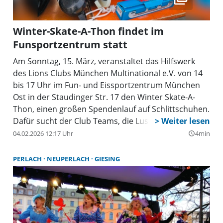
Winter-Skate-A-Thon findet im
Funsportzentrum statt
Am Sonntag, 15. März, veranstaltet das Hilfswerk
des Lions Clubs München Multinational e.V. von 14
bis 17 Uhr im Fun- und Eissportzentrum München
Ost in der Staudinger Str. 17 den Winter Skate-A-
Thon, einen großen Spendenlauf auf Schlittschuhen.
Dafür sucht der Club Teams, die Lust haben, sich zu
beteiligen. Die Veranstaltung findet nur bei gutem,
04.02.2026 12:17 Uhr
4min
query_builder
trockenem Wetter statt. Bei Unsicherheiten
bezüglich des Wetters findet man hier
PERLACH
NEUPERLACH
GIESING
entsprechende Auskünfte:
www.lionsmultinational.com/skate-a-thon