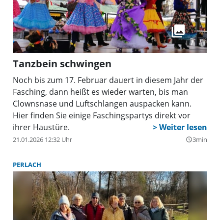
Tanzbein schwingen
Noch bis zum 17. Februar dauert in diesem Jahr der
Fasching, dann heißt es wieder warten, bis man
Clownsnase und Luftschlangen auspacken kann.
Hier finden Sie einige Faschingspartys direkt vor
ihrer Haustüre.
21.01.2026 12:32 Uhr
3min
query_builder
PERLACH