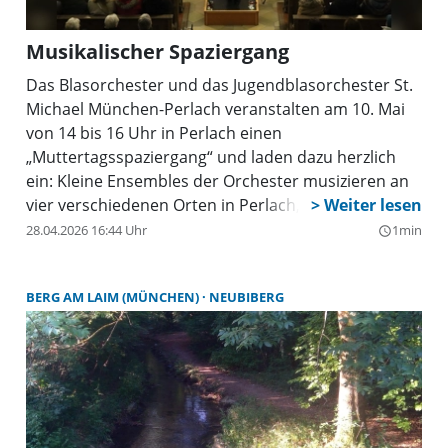
Musikalischer Spaziergang
Das Blasorchester und das Jugendblasorchester St.
Michael München-Perlach veranstalten am 10. Mai
von 14 bis 16 Uhr in Perlach einen
„Muttertagsspaziergang“ und laden dazu herzlich
ein: Kleine Ensembles der Orchester musizieren an
vier verschiedenen Orten in Perlach, interessierte
Zuhörer können (bei beliebigem Start) von Station
28.04.2026 16:44 Uhr
1min
query_builder
zu Station spazieren und jeweils ca. 15 Minuten
zuhören. Ablaufplan Von 14.00 bis 14.15 Uhr Musik
BERG AM LAIM (MÜNCHEN)
NEUBIBERG
vor der Klinik in Altperlach, danach gibt es Musik von
14.30 bis 14.45 Uhr vor der Kirche St. Michael.
Danach geht es zum Caritas Altenheim St. Michael,
wo von 15.00 bis 15.15 Uhr Musik erklingt.
Anschließend geht es nach St. Paulus. Um 16.15 Uhr
spielen alle Gruppen in St. Paulus ein letztes
Musikstück und die Veranstaltung klingt bei Kaffee