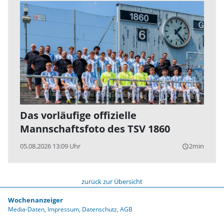
Das vorläufige offizielle
Mannschaftsfoto des TSV 1860
05.08.2026 13:09 Uhr
2min
query_builder
zurück zur Übersicht
Wochenanzeiger
Media-Daten
Impressum
Datenschutz
AGB