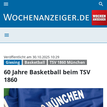
menu
search
60 Jahre Basketball beim TSV 1860 | Wochenanzeiger
menu
60 Jahre Basket
Veröffentlicht am 30.10.2025 10:29
Giesing
Basketball
TSV 1860 München
60 Jahre Basketball beim TSV
1860