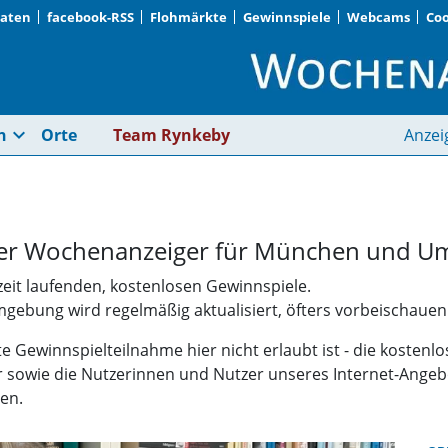
Daten
facebook-RSS
Flohmärkte
Gewinnspiele
Webcams
Coo
Münchner Wochenanze
expand_more
n
Orte
Team Rynkeby
Anzei
hrer Wochenanzeiger für München und 
zeit laufenden, kostenlosen Gewinnspiele.
ebung wird regelmäßig aktualisiert, öfters vorbeischauen lo
te Gewinnspielteilnahme hier nicht erlaubt ist - die kostenl
sowie die Nutzerinnen und Nutzer unseres Internet-Angebo
en.