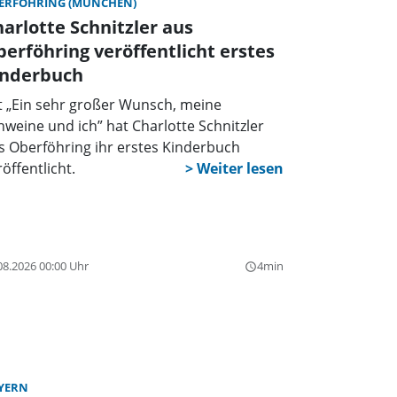
ERFÖHRING (MÜNCHEN)
arlotte Schnitzler aus
erföhring veröffentlicht erstes
inderbuch
t „Ein sehr großer Wunsch, meine
hweine und ich” hat Charlotte Schnitzler
s Oberföhring ihr erstes Kinderbuch
öffentlicht.
08.2026 00:00 Uhr
4min
query_builder
YERN