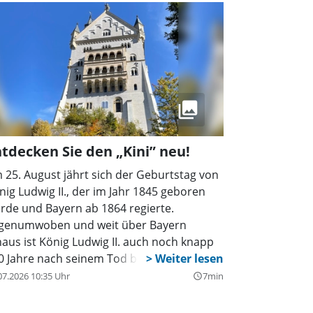
tdecken Sie den „Kini” neu!
 25. August jährt sich der Geburtstag von
nig Ludwig II., der im Jahr 1845 geboren
rde und Bayern ab 1864 regierte.
genumwoben und weit über Bayern
naus ist König Ludwig II. auch noch knapp
0 Jahre nach seinem Tod bekannt und
liebt. Allein sein Schloss Neuschwanstein
07.2026 10:35 Uhr
7min
query_builder
eht jährlich rund 1,4 Millionen Besucher
ltweit an. Walt Disney nahm