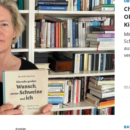
OB
Ch
Ob
K
Mi
Sc
au
ver
05.
BA