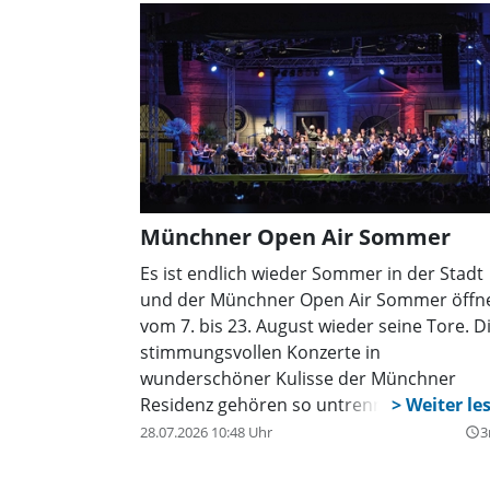
Münchner Open Air Sommer
Es ist endlich wieder Sommer in der Stadt
und der Münchner Open Air Sommer öffn
vom 7. bis 23. August wieder seine Tore. D
stimmungsvollen Konzerte in
wunderschöner Kulisse der Münchner
Residenz gehören so untrennbar zum
Münchner Sommer wie Isar, Bier und
28.07.2026 10:48 Uhr
3
query_builder
weißblauer Himmel.