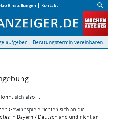
search
kie-Einstellungen
Kontakt
iger Gewinnspiele | W
ge aufgeben
Beratungstermin vereinbaren
Umgebung
hnt sich also ...
osen Gewinnspiele richten sich an die
tes in Bayern / Deutschland und nicht an