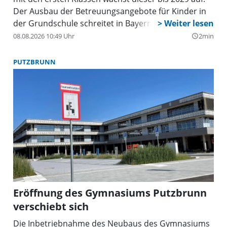
Der Ausbau der Betreuungsangebote für Kinder in
der Grundschule schreitet in Bayern voran. Der
Freistaat unterstützt die zuständigen Kommunen
08.08.2026 10:49 Uhr
2min
query_builder
dabei tatkräftig. Im Landesförderprogramm
Ganztagsausbau stehen dafür 461 Millionen Euro
PUTZBRUNN
bereit. Rund 11 Millionen Euro gehen an die
Landeshauptstadt München.
Eröffnung des Gymnasiums Putzbrunn
verschiebt sich
Die Inbetriebnahme des Neubaus des Gymnasiums