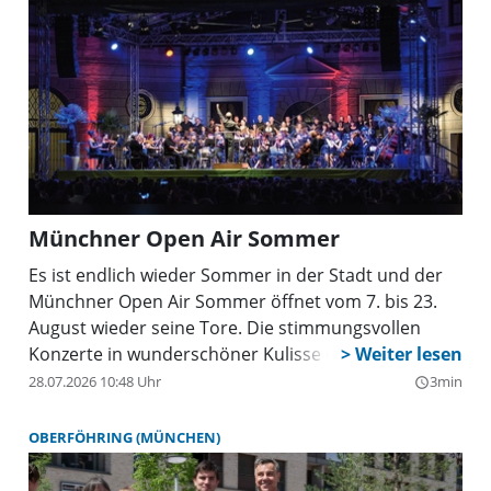
Münchner Open Air Sommer
Es ist endlich wieder Sommer in der Stadt und der
Münchner Open Air Sommer öffnet vom 7. bis 23.
August wieder seine Tore. Die stimmungsvollen
Konzerte in wunderschöner Kulisse der Münchner
Residenz gehören so untrennbar zum Münchner
28.07.2026 10:48 Uhr
3min
query_builder
Sommer wie Isar, Bier und weißblauer Himmel.
OBERFÖHRING (MÜNCHEN)