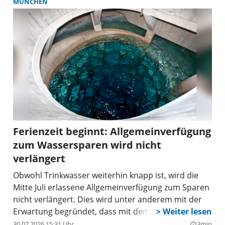
MÜNCHEN
Ferienzeit beginnt: Allgemeinverfügung
zum Wassersparen wird nicht
verlängert
Obwohl Trinkwasser weiterhin knapp ist, wird die
Mitte Juli erlassene Allgemeinverfügung zum Sparen
nicht verlängert. Dies wird unter anderem mit der
Erwartung begründet, dass mit dem Beginn der
Sommerferien der Verbrauch stark zurückgeht.
30.07.2026 15:31 Uhr
3min
query_builder