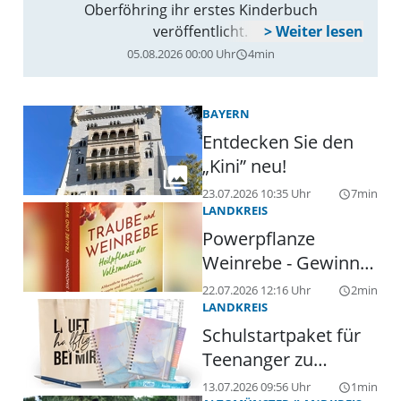
Oberföhring ihr erstes Kinderbuch
veröffentlicht.
05.08.2026 00:00 Uhr
4min
query_builder
BAYERN
Entdecken Sie den
„Kini” neu!
23.07.2026 10:35 Uhr
7min
query_builder
LANDKREIS
Powerpflanze
Weinrebe - Gewinne
einen Ratgeber
22.07.2026 12:16 Uhr
2min
query_builder
LANDKREIS
Schulstartpaket für
Teenanger zu
gewinnen
13.07.2026 09:56 Uhr
1min
query_builder