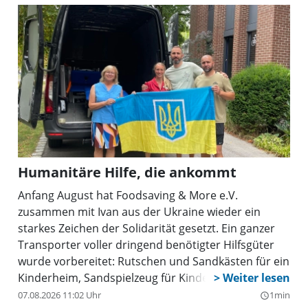
Humanitäre Hilfe, die ankommt
Anfang August hat Foodsaving & More e.V.
zusammen mit Ivan aus der Ukraine wieder ein
starkes Zeichen der Solidarität gesetzt. Ein ganzer
Transporter voller dringend benötigter Hilfsgüter
wurde vorbereitet: Rutschen und Sandkästen für ein
Kinderheim, Sandspielzeug für Kindergärten,
Geschirr für Reha-Einrichtungen, Ladegeräte für
07.08.2026 11:02 Uhr
1min
query_builder