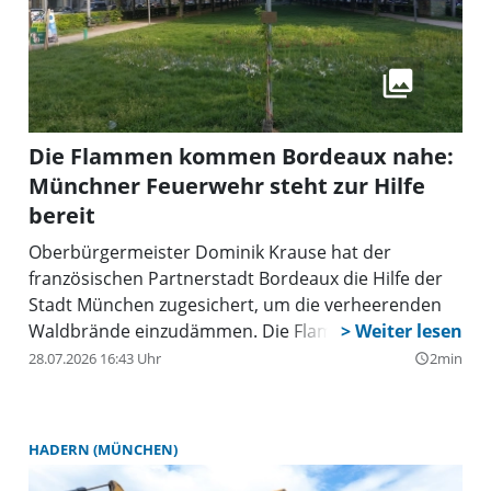
Die Flammen kommen Bordeaux nahe:
Münchner Feuerwehr steht zur Hilfe
bereit
Oberbürgermeister Dominik Krause hat der
französischen Partnerstadt Bordeaux die Hilfe der
Stadt München zugesichert, um die verheerenden
Waldbrände einzudämmen. Die Flammen kommen
der Stadt immer näher.
28.07.2026 16:43 Uhr
2min
query_builder
HADERN (MÜNCHEN)