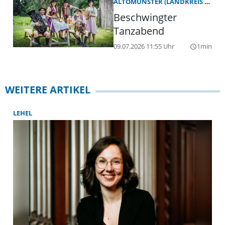
ALTOMÜNSTER (LANDKREIS DACHAU)
Beschwingter
Tanzabend
09.07.2026 11:55 Uhr
1min
query_builder
WEITERE ARTIKEL
LEHEL