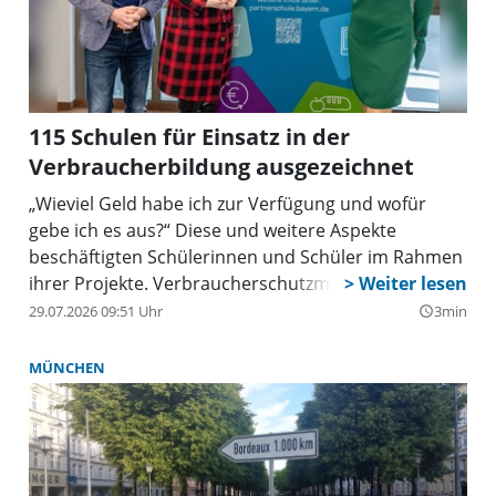
115 Schulen für Einsatz in der
Verbraucherbildung ausgezeichnet
„Wieviel Geld habe ich zur Verfügung und wofür
gebe ich es aus?“ Diese und weitere Aspekte
beschäftigten Schülerinnen und Schüler im Rahmen
ihrer Projekte. Verbraucherschutzminister Thorsten
Glauber, Kultusministerin Anna Stolz und die
29.07.2026 09:51 Uhr
3min
query_builder
Landesvorsitzende des VerbraucherService Bayern
im KDFB e. V. (VSB), Eva Fuchs, sind stolz auf 115
MÜNCHEN
Schulen, die in diesem Jahr für ihr besonderes
Engagement als „Partnerschule Verbraucherbildung
Bayern“ ausgezeichnet werden. Sieben davon sind
Münchner Schulen.