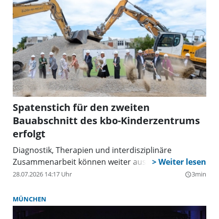
Spatenstich für den zweiten
Bauabschnitt des kbo-Kinderzentrums
erfolgt
Diagnostik, Therapien und interdisziplinäre
Zusammenarbeit können weiter ausgebaut werden.
28.07.2026 14:17 Uhr
3min
query_builder
MÜNCHEN