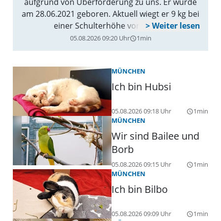
aufgrund von Überforderung zu uns. Er wurde
am 28.06.2021 geboren. Aktuell wiegt er 9 kg bei
einer Schulterhöhe von 40 cm.
05.08.2026 09:20 Uhr
1min
query_builder
MÜNCHEN
Ich bin Hubsi
05.08.2026 09:18 Uhr
1min
query_builder
MÜNCHEN
Wir sind Bailee und
Borb
05.08.2026 09:15 Uhr
1min
query_builder
MÜNCHEN
Ich bin Bilbo
05.08.2026 09:09 Uhr
1min
query_builder