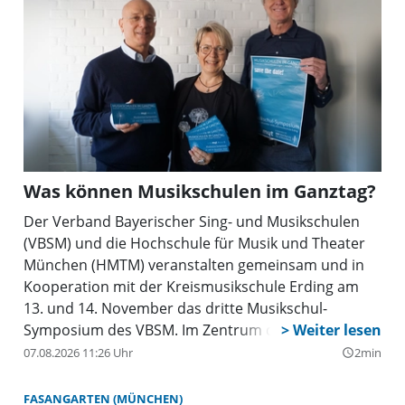
Was können Musikschulen im Ganztag?
Der Verband Bayerischer Sing- und Musikschulen
(VBSM) und die Hochschule für Musik und Theater
München (HMTM) veranstalten gemeinsam und in
Kooperation mit der Kreismusikschule Erding am
13. und 14. November das dritte Musikschul-
Symposium des VBSM. Im Zentrum des Symposiums
steht das Thema »Musikschulen im Ganztag«.
07.08.2026 11:26 Uhr
2min
query_builder
FASANGARTEN (MÜNCHEN)