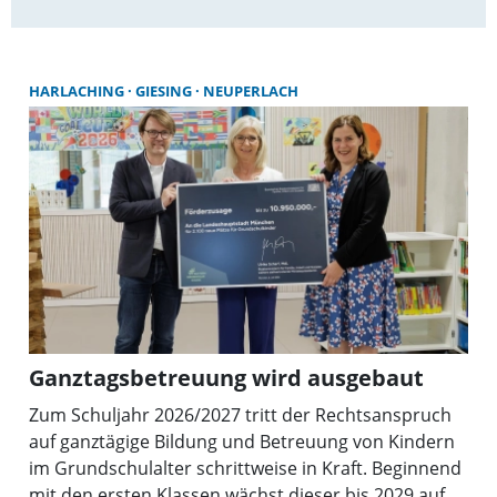
Athletinnen und Athleten, die in 16 Sportarten
At
insgesamt 172 Titel und Platzierungen – darunter auch
in
bei Europa- und Weltmeisterschaften – errungen
be
hatten.
ha
HARLACHING
GIESING
NEUPERLACH
Ganztagsbetreuung wird ausgebaut
Zum Schuljahr 2026/2027 tritt der Rechtsanspruch
auf ganztägige Bildung und Betreuung von Kindern
im Grundschulalter schrittweise in Kraft. Beginnend
mit den ersten Klassen wächst dieser bis 2029 auf.