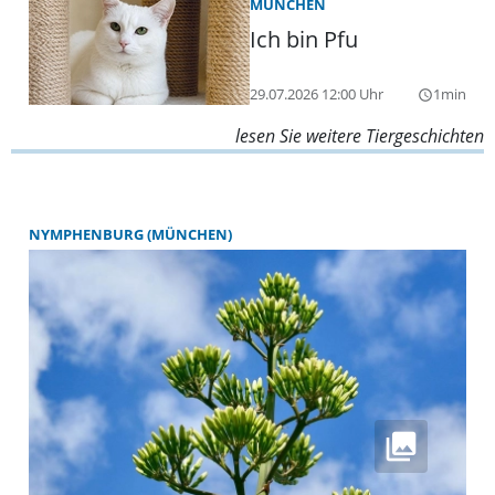
MÜNCHEN
Ich bin Pfu
29.07.2026 12:00 Uhr
1min
query_builder
lesen Sie weitere Tiergeschichten
NYMPHENBURG (MÜNCHEN)