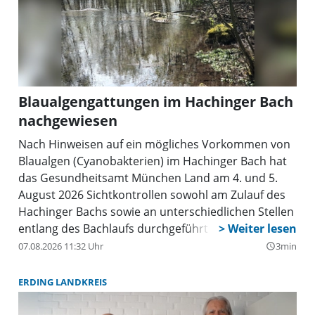
Blaualgengattungen im Hachinger Bach
nachgewiesen
Nach Hinweisen auf ein mögliches Vorkommen von
Blaualgen (Cyanobakterien) im Hachinger Bach hat
das Gesundheitsamt München Land am 4. und 5.
August 2026 Sichtkontrollen sowohl am Zulauf des
Hachinger Bachs sowie an unterschiedlichen Stellen
entlang des Bachlaufs durchgeführt und
Wasserproben genommen. Im Labor konnten
07.08.2026 11:32 Uhr
3min
query_builder
einzelne Blaualgengattungen nachgewiesen werden.
ERDING LANDKREIS