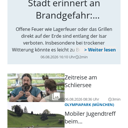
Stadt erinnert an
Brandgefahr:
Lagerfeuer an der Isar
Offene Feuer wie Lagerfeuer oder das Grillen
direkt auf der Erde sind entlang der Isar
sind verboten
verboten. Insbesondere bei trockener
Witterung könnte es leicht zu Bränden kommen.
06.08.2026 16:10 Uhr
2min
query_builder
Zeitreise am
Schliersee
06.08.2026 08:36 Uhr
3min
query_builder
OLYMPIAPARK (MÜNCHEN)
Mobiler Jugendtreff
beim