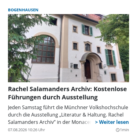
Krankenhäuser und vieles mehr. Ivan hat alles
abgeholt – und bereits am nächsten Tag waren die
BOGENHAUSEN
Hilfsgüter auf dem Weg in die Ukraine.
Rachel Salamanders Archiv: Kostenlose
Führungen durch Ausstellung
Jeden Samstag führt die Münchner Volkshochschule
durch die Ausstellung „Literatur & Haltung. Rachel
Salamanders Archiv” in der Monacensia.
07.08.2026 10:26 Uhr
1min
query_builder