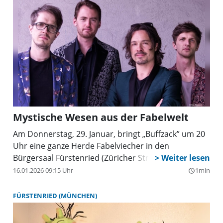
Webseite https://www.ev-andreasgemeinde.de.
Anmeldung bis 9. Februar.
Mystische Wesen aus der Fabelwelt
Am Donnerstag, 29. Januar, bringt „Buffzack” um 20
Uhr eine ganze Herde Fabelviecher in den
Bürgersaal Fürstenried (Züricher Str. 35).
16.01.2026 09:15 Uhr
1min
query_builder
FÜRSTENRIED (MÜNCHEN)