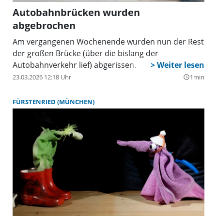
Autobahnbrücken wurden
abgebrochen
Am vergangenen Wochenende wurden nun der Rest
der großen Brücke (über die bislang der
Autobahnverkehr lief) abgerissen.
23.03.2026 12:18 Uhr
1min
query_builder
FÜRSTENRIED (MÜNCHEN)