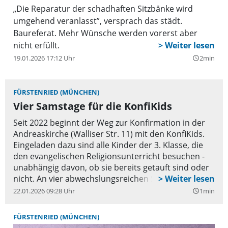
„Die Reparatur der schadhaften Sitzbänke wird
umgehend veranlasst”, versprach das städt.
Baureferat. Mehr Wünsche werden vorerst aber
nicht erfüllt.
19.01.2026 17:12 Uhr
2min
query_builder
FÜRSTENRIED (MÜNCHEN)
Vier Samstage für die KonfiKids
Seit 2022 beginnt der Weg zur Konfirmation in der
Andreaskirche (Walliser Str. 11) mit den KonfiKids.
Eingeladen dazu sind alle Kinder der 3. Klasse, die
den evangelischen Religionsunterricht besuchen -
unabhängig davon, ob sie bereits getauft sind oder
nicht. An vier abwechslungsreichen Samstagen geht
es um Themen, die Kinder bewegen und stärken.
22.01.2026 09:28 Uhr
1min
query_builder
Dazu gehören eine spannende Kirchenrallye im
Dunkeln, Familiengottesdienste und ein fröhliches
FÜRSTENRIED (MÜNCHEN)
Abschlussfest. Alle Informationen gibt es auf der