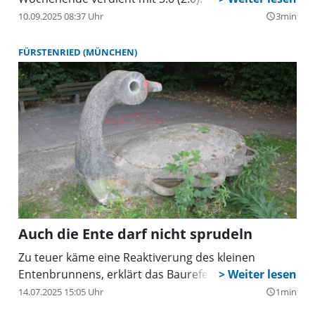
10.09.2025 08:37 Uhr
3min
query_builder
FÜRSTENRIED (MÜNCHEN)
Auch die Ente darf nicht sprudeln
Zu teuer käme eine Reaktiverung des kleinen
Entenbrunnens, erklärt das Baureferat.
14.07.2025 15:05 Uhr
1min
query_builder