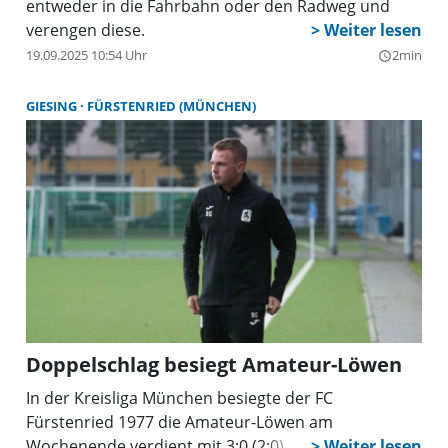
entweder in die Fahrbahn oder den Radweg und
verengen diese.
19.09.2025 10:54 Uhr
2min
query_builder
GIESING
FÜRSTENRIED (MÜNCHEN)
Doppelschlag besiegt Amateur-Löwen
In der Kreisliga München besiegte der FC
Fürstenried 1977 die Amateur-Löwen am
Wochenende verdient mit 3:0 (2:0).