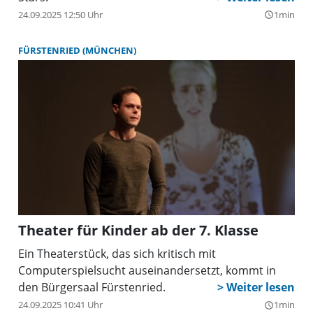
24.09.2025 12:50 Uhr
1min
query_builder
FÜRSTENRIED (MÜNCHEN)
Theater für Kinder ab der 7. Klasse
Ein Theaterstück, das sich kritisch mit
Computerspielsucht auseinandersetzt, kommt in
den Bürgersaal Fürstenried.
24.09.2025 10:41 Uhr
1min
query_builder