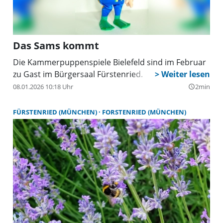
Das Sams kommt
Die Kammerpuppenspiele Bielefeld sind im Februar
zu Gast im Bürgersaal Fürstenried.
08.01.2026 10:18 Uhr
2min
query_builder
FÜRSTENRIED (MÜNCHEN)
FORSTENRIED (MÜNCHEN)