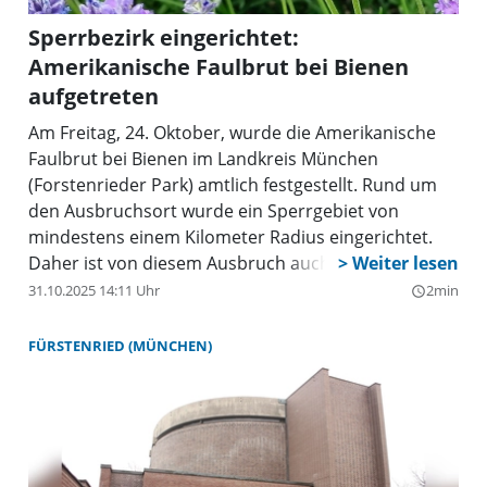
Sperrbezirk eingerichtet:
Amerikanische Faulbrut bei Bienen
aufgetreten
Am Freitag, 24. Oktober, wurde die Amerikanische
Faulbrut bei Bienen im Landkreis München
(Forstenrieder Park) amtlich festgestellt. Rund um
den Ausbruchsort wurde ein Sperrgebiet von
mindestens einem Kilometer Radius eingerichtet.
Daher ist von diesem Ausbruch auch der Stadtteil
Forstenried betroffen. Es wird dort – genau wie im
31.10.2025 14:11 Uhr
2min
query_builder
Bereich des Landkreises München – ein Sperrbezirk
nach der Bienenseuchenverordnung eingerichtet.
FÜRSTENRIED (MÜNCHEN)