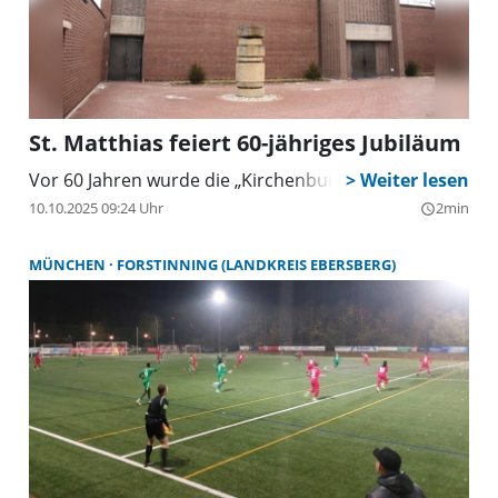
St. Matthias feiert 60-jähriges Jubiläum
Vor 60 Jahren wurde die „Kirchenburg” eingeweiht.
10.10.2025 09:24 Uhr
2min
query_builder
MÜNCHEN
FORSTINNING (LANDKREIS EBERSBERG)