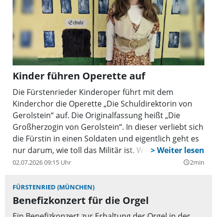
Kinder führen Operette auf
Die Fürstenrieder Kinderoper führt mit dem
Kinderchor die Operette „Die Schuldirektorin von
Gerolstein“ auf. Die Originalfassung heißt „Die
Großherzogin von Gerolstein“. In dieser verliebt sich
die Fürstin in einen Soldaten und eigentlich geht es
nur darum, wie toll das Militär ist. Wie es bei
Offenbach zu erwarten ist, ist er nicht vom Militär
02.07.2026 09:15 Uhr
2min
query_builder
begeistert, sondern macht ich über die
Militärbegeisterung seiner Nachbarn lustig.
FÜRSTENRIED (MÜNCHEN)
Benefizkonzert für die Orgel
Ein Benefizkonzert zur Erhaltung der Orgel in der