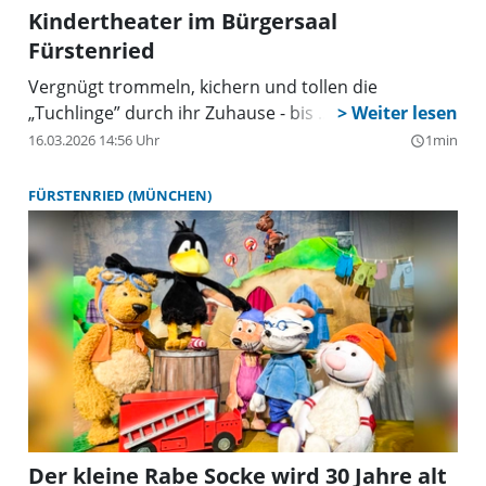
Kindertheater im Bürgersaal
Fürstenried
Vergnügt trommeln, kichern und tollen die
„Tuchlinge” durch ihr Zuhause - bis ...
16.03.2026 14:56 Uhr
1min
query_builder
FÜRSTENRIED (MÜNCHEN)
Der kleine Rabe Socke wird 30 Jahre alt