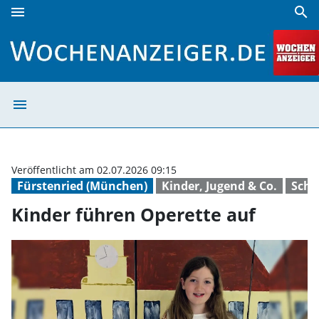
menu
search
Kinder führen Operette auf | Wochenanzeiger
menu
Kinder führen O
Veröffentlicht am 02.07.2026 09:15
Fürstenried (München)
Kinder, Jugend & Co.
Schu
Kinder führen Operette auf