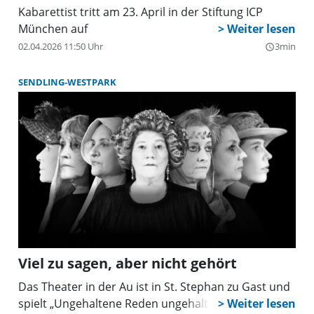
Kabarettist tritt am 23. April in der Stiftung ICP
München auf
02.04.2026 11:50 Uhr
3min
query_builder
SENDLING-WESTPARK
Viel zu sagen, aber nicht gehört
Das Theater in der Au ist in St. Stephan zu Gast und
spielt „Ungehaltene Reden ungehaltener Frauen“ .