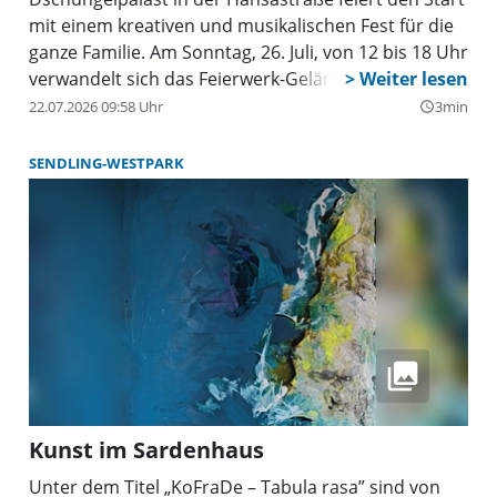
mit einem kreativen und musikalischen Fest für die
ganze Familie. Am Sonntag, 26. Juli, von 12 bis 18 Uhr
verwandelt sich das Feierwerk-Gelände wieder in
eine bunte Dschungelparty mit vielen Mitmach-
22.07.2026 09:58 Uhr
3min
query_builder
Aktionen, Live-Musik, Biergarten-Schmankerln und
einem abwechslungsreichen Programm für Groß
SENDLING-WESTPARK
und Klein.
Kunst im Sardenhaus
Unter dem Titel „KoFraDe – Tabula rasa” sind von