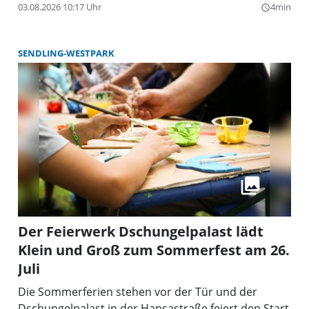
03.08.2026 10:17 Uhr
4min
query_builder
SENDLING-WESTPARK
Der Feierwerk Dschungelpalast lädt
Klein und Groß zum Sommerfest am 26.
Juli
Die Sommerferien stehen vor der Tür und der
Dschungelpalast in der Hansastraße feiert den Start