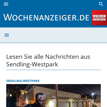
menu
search
Sendling-Westpark | Wochenanzeiger
menu
Sendling-Westpa
Lesen Sie alle Nachrichten aus
Sendling-Westpark
SENDLING-WESTPARK