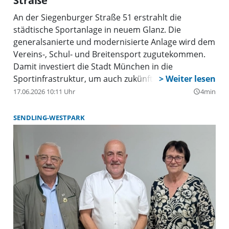
Straße
An der Siegenburger Straße 51 erstrahlt die
städtische Sportanlage in neuem Glanz. Die
generalsanierte und modernisierte Anlage wird dem
Vereins-, Schul- und Breitensport zugutekommen.
Damit investiert die Stadt München in die
Sportinfrastruktur, um auch zukünftig allen
Münchnern die Gelegenheit zu bieten, ihrer Sportart
17.06.2026 10:11 Uhr
4min
query_builder
nachzugehen. Die Gesamtkosten für das Projekt
liegen bei knapp 21 Millionen Euro.
SENDLING-WESTPARK