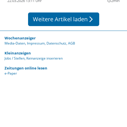
22.03.2026 13:11 Uhr
2min
query_builder
Weitere Artikel laden
arrow_forward_ios
Wochenanzeiger
Media-Daten
Impressum
Datenschutz
AGB
Kleinanzeigen
Jobs / Stellen
Keinanzeige inserieren
Zeitungen online lesen
e-Paper