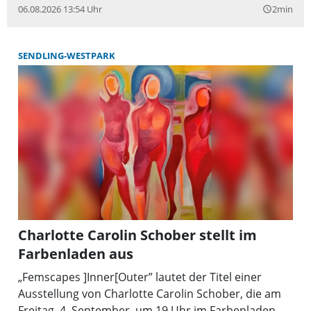
06.08.2026 13:54 Uhr
2min
query_builder
SENDLING-WESTPARK
Charlotte Carolin Schober stellt im
Farbenladen aus
„Femscapes ]Inner[Outer” lautet der Titel einer
Ausstellung von Charlotte Carolin Schober, die am
Freitag, 4. September, um 19 Uhr im Farbenladen