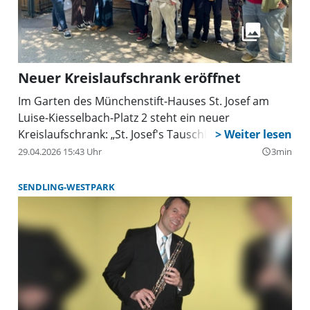
Neuer Kreislaufschrank eröffnet
Im Garten des Münchenstift-Hauses St. Josef am
Luise-Kiesselbach-Platz 2 steht ein neuer
Kreislaufschrank: „St. Josef's Tauschkastl”.
29.04.2026 15:43 Uhr
3min
query_builder
SENDLING-WESTPARK