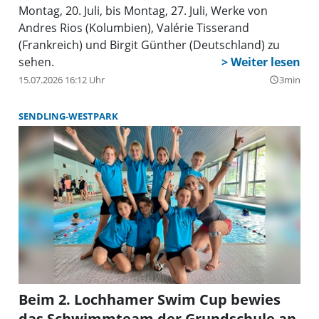
Montag, 20. Juli, bis Montag, 27. Juli, Werke von
Andres Rios (Kolumbien), Valérie Tisserand
(Frankreich) und Birgit Günther (Deutschland) zu
sehen.
15.07.2026 16:12 Uhr
3min
query_builder
SENDLING-WESTPARK
Beim 2. Lochhamer Swim Cup bewies
das Schwimmteam der Grundschule an