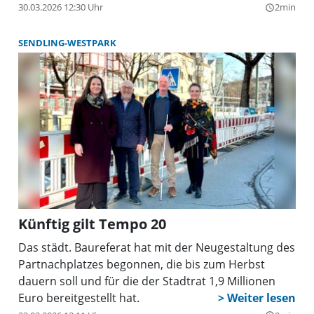
30.03.2026 12:30 Uhr
2min
query_builder
SENDLING-WESTPARK
Künftig gilt Tempo 20
Das städt. Baureferat hat mit der Neugestaltung des
Partnachplatzes begonnen, die bis zum Herbst
dauern soll und für die der Stadtrat 1,9 Millionen
Euro bereitgestellt hat.