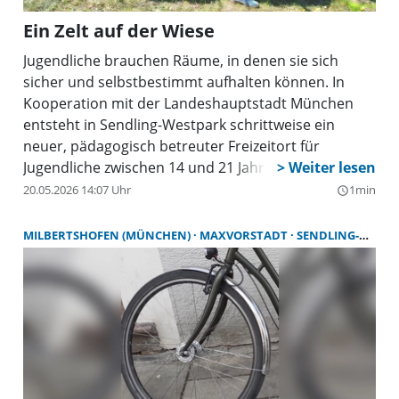
Ein Zelt auf der Wiese
Jugendliche brauchen Räume, in denen sie sich
sicher und selbstbestimmt aufhalten können. In
Kooperation mit der Landeshauptstadt München
entsteht in Sendling-Westpark schrittweise ein
neuer, pädagogisch betreuter Freizeitort für
Jugendliche zwischen 14 und 21 Jahren unter
Trägerschaft des Feierwerk e.V. Der „Interim
20.05.2026 14:07 Uhr
1min
query_builder
Jugendtreff“ besteht zunächst aus einem
umzäunten Zelt auf dem Grünstreifen an der Ecke
MILBERTSHOFEN (MÜNCHEN)
MAXVORSTADT
SENDLING-WESTPARK
Bernrieder Straße / Garmischer Straße und soll in
den kommenden Monaten schrittweise gemeinsam
mit den Jugendlichen ausgestattet, erweitert,
verschönertund mit Leben gefüllt werden. Der neue
Jugendtreff soll Begegnungen fördern, Spannungen
vorbeugen und das respektvolle Miteinander im
Viertel stärken. Ab sofort bietet der Treff