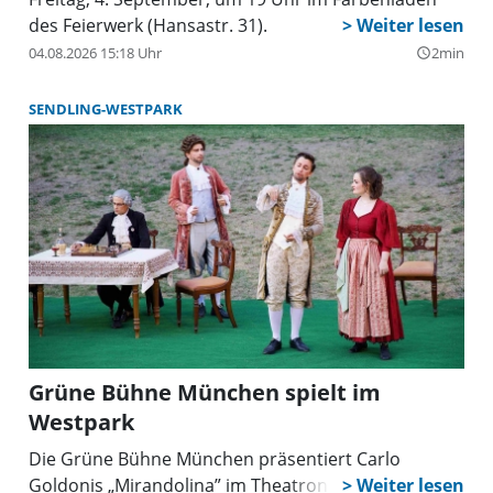
des Feierwerk (Hansastr. 31).
04.08.2026 15:18 Uhr
2min
query_builder
SENDLING-WESTPARK
Grüne Bühne München spielt im
Westpark
Die Grüne Bühne München präsentiert Carlo
Goldonis „Mirandolina” im Theatron im Westpark.