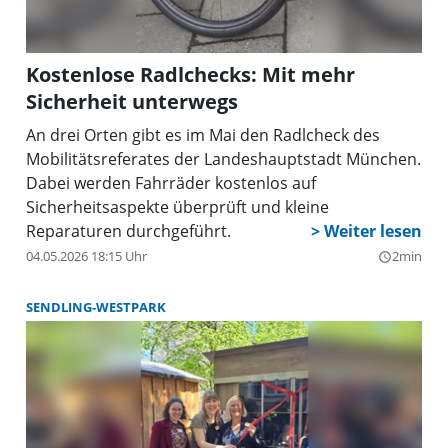
Jugendlichen im Rahmen eines regelmäßigen
offenen Betriebs einen Ort zum Austausch, zur
Begegnung und zur Mitgestaltung.
Kostenlose Radlchecks: Mit mehr
Sicherheit unterwegs
An drei Orten gibt es im Mai den Radlcheck des
Mobilitätsreferates der Landeshauptstadt München.
Dabei werden Fahrräder kostenlos auf
Sicherheitsaspekte überprüft und kleine
Reparaturen durchgeführt.
04.05.2026 18:15 Uhr
2min
query_builder
SENDLING-WESTPARK