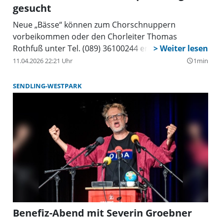
gesucht
Neue „Bässe“ können zum Chorschnuppern
vorbeikommen oder den Chorleiter Thomas
Rothfuß unter Tel. (089) 36100244 erreichen.
11.04.2026 22:21 Uhr
1min
query_builder
SENDLING-WESTPARK
Benefiz-Abend mit Severin Groebner