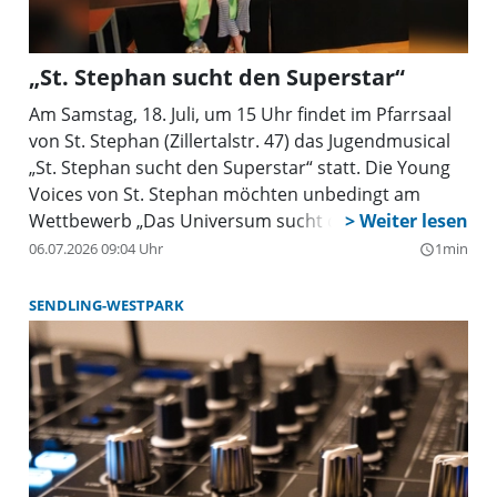
„St. Stephan sucht den Superstar“
Am Samstag, 18. Juli, um 15 Uhr findet im Pfarrsaal
von St. Stephan (Zillertalstr. 47) das Jugendmusical
„St. Stephan sucht den Superstar“ statt. Die Young
Voices von St. Stephan möchten unbedingt am
Wettbewerb „Das Universum sucht den Superstar“
teilnehmen. Als sie erkennen, wie künstlich diese
06.07.2026 09:04 Uhr
1min
query_builder
Welt ist und wie es ihnen schadet, nur über das
Äußere definiert zu werden, haben sie eine Idee für
SENDLING-WESTPARK
einen ganz anderen Wettbewerb: „St. Stephan sucht
den Superstar!“ Hier sind völlig andere Werte
gefragt wie Freundschaft, Gemeinschaft und das
Bewusstsein, dass jede(r) besondere Talente hat.