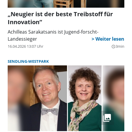
„Neugier ist der beste Treibstoff für
Innovation”
Achilleas Sarakatsanis ist Jugend-forscht-
Landessieger
16.04.2026 13:07 Uhr
3min
query_builder
SENDLING-WESTPARK