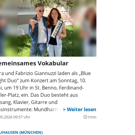
emeinsames Vokabular
ra und Fabrizio Giannuzzi laden als „Blue
ght Duo“ zum Konzert am Sonntag, 10.
i, um 19 Uhr in St. Benno, Ferdinand-
ller-Platz, ein. Das Duo besteht aus
sang, Klavier, Gitarre und
asinstrumente: Mundharmonika,
ompete, Melodica. Der Freiraum für die
05.2026 09:57 Uhr
1min
query_builder
siker ist sehr groß und bietet daher viele
glichkeiten für große Spannungen und
UHAUSEN (MÜNCHEN)