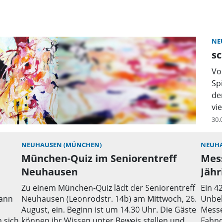
NE
sc
Vo
Sp
de
vi
30.
NEUHAUSEN (MÜNCHEN)
NEUHA
München-Quiz im Seniorentreff
Mes
Neuhausen
Jähr
Zu einem München-Quiz lädt der Seniorentreff
Ein 4
kann
Neuhausen (Leonrodstr. 14b) am Mittwoch, 26.
Unbe
August, ein. Beginn ist um 14.30 Uhr. Die Gäste
Messe
 sich,
können ihr Wissen unter Beweis stellen und
Fahnd