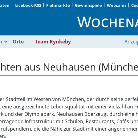
Daten
facebook-RSS
Flohmärkte
Gewinnspiele
Webcams
Coo
Neuhausen (München
expand_more
n
Orte
Team Rynkeby
Anzei
ichten aus Neuhausen (Münche
er Stadtteil im Westen von München, der durch seine perf
t eine ausgezeichnete Lebensqualität mit einer Vielzahl an F
 und der Olympiapark. Neuhausen überzeugt durch eine 
ragende Infrastruktur mit Schulen, Restaurants, Cafés un
d Berufspendlern, die die Nähe zur Stadt mit einer angene
en.