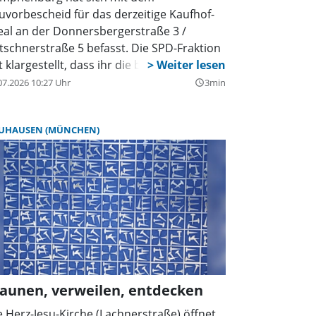
uvorbescheid für das derzeitige Kaufhof-
eal an der Donnersbergerstraße 3 /
tschnerstraße 5 befasst. Die SPD-Fraktion
 klargestellt, dass ihr die bloße
grüßung zusätzlichen Wohnraums nicht
07.2026 10:27 Uhr
3min
query_builder
it genug geht und sie sich weiter
hement für eine deutliche Erhöhung des
UHAUSEN (MÜNCHEN)
hnanteils sowie den Erhalt möglichst
oßer Einzelhandelsflächen zu Lasten der
planten Büroflächen einsetzen wird.
aunen, verweilen, entdecken
e Herz-Jesu-Kirche (Lachnerstraße) öffnet