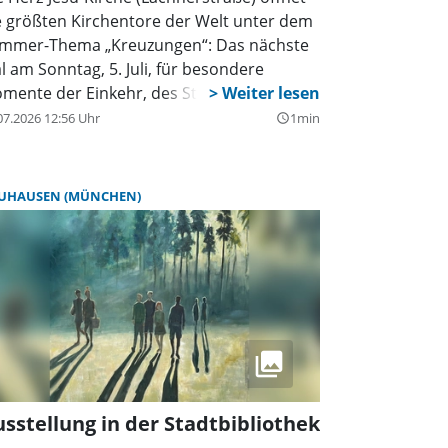
e größten Kirchentore der Welt unter dem
mmer-Thema „Kreuzungen“: Das nächste
l am Sonntag, 5. Juli, für besondere
mente der Einkehr, des Staunens,
chdenkens, Verweilens und Entdeckens.
07.2026 12:56 Uhr
1min
query_builder
e Reihe besteht beinahe seit dem Bau der
rche und versteht sich als Angebot für alle,
e sich nach neuen Erfahrungen mit
M (MÜNCHEN)
UHAUSEN (MÜNCHEN)
iritualität sehnen, die Impulse für ihren
auben suchen.
sstellung in der Stadtbibliothek