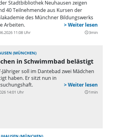
 der Stadtbibliothek Neuhausen zeigen
nd 40 Teilnehmende aus Kursen der
lakademie des Münchner Bildungswerks
re Arbeiten.
06.2026 11:08 Uhr
3min
query_builder
USEN (MÜNCHEN)
chen in Schwimmbad belästigt
7-Jähriger soll im Dantebad zwei Mädchen
tigt haben. Er sitzt nun in
suchungshaft.
026 14:01 Uhr
1min
query_builder
UHAUSEN (MÜNCHEN)