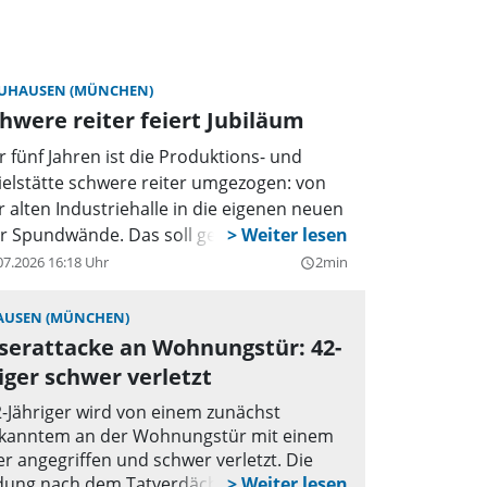
UHAUSEN (MÜNCHEN)
hwere reiter feiert Jubiläum
r fünf Jahren ist die Produktions- und
ielstätte schwere reiter umgezogen: von
r alten Industriehalle in die eigenen neuen
er Spundwände. Das soll gefeiert werden.
07.2026 16:18 Uhr
2min
query_builder
USEN (MÜNCHEN)
serattacke an Wohnungstür: 42-
iger schwer verletzt
2-Jähriger wird von einem zunächst
kanntem an der Wohnungstür mit einem
r angegriffen und schwer verletzt. Die
ung nach dem Tatverdächtigen läuft.