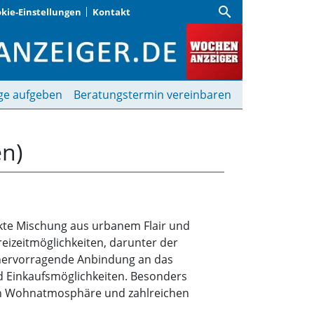
search
kie-Einstellungen
Kontakt
) | Wochenanzeiger
ge aufgeben
Beratungstermin vereinbaren
n)
ekte Mischung aus urbanem Flair und
reizeitmöglichkeiten, darunter der
hervorragende Anbindung an das
d Einkaufsmöglichkeiten. Besonders
hmen Wohnatmosphäre und zahlreichen