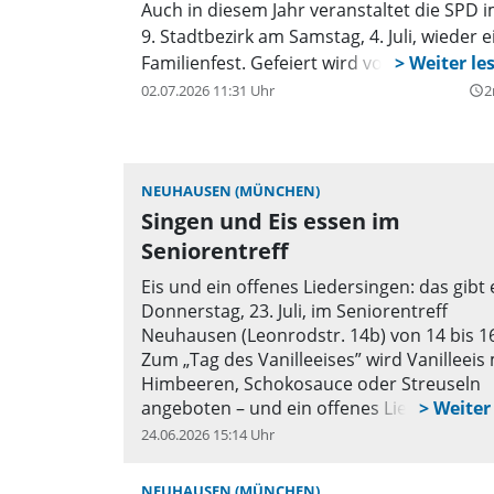
Auch in diesem Jahr veranstaltet die SPD 
9. Stadtbezirk am Samstag, 4. Juli, wieder e
Familienfest. Gefeiert wird von 14 bis 20 U
02.07.2026 11:31 Uhr
2
query_builder
NEUHAUSEN (MÜNCHEN)
Singen und Eis essen im
Seniorentreff
Eis und ein offenes Liedersingen: das gibt
Donnerstag, 23. Juli, im Seniorentreff
Neuhausen (Leonrodstr. 14b) von 14 bis 1
Zum „Tag des Vanilleeises” wird Vanilleeis 
Himbeeren, Schokosauce oder Streuseln
angeboten – und ein offenes Liedersingen
Hof. Alle Interessierten sind eingeladen,
24.06.2026 15:14 Uhr
q
vorbeizukommen, beieinander zu sitzen,
mitzusingen oder einfach nur zuzuhören.
NEUHAUSEN (MÜNCHEN)