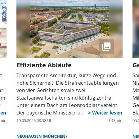
Effiziente Abläufe
G
t
Transparente Architektur, kurze Wege und
Sa
hohe Sicherheit: Die Strafrechtsabteilungen
Ni
hr
von vier Gerichten sowie zwei
Ma
 im
Staatsanwaltschaften sind künftig zentral
Mi
r
unter einem Dach am Leonrodplatz vereint.
Ge
r
Der bayerische Ministerpräsident Markus
Bl
Söder, Justizminister Georg Eisenreich,
Tr
min
19.05.2026 08:58 Uhr
3min
05.
query_builder
Bauminister Christian Bernreiter und der
Mu
Präsident des Bayerischen
Mö
NEUHAUSEN (MÜNCHEN)
NE