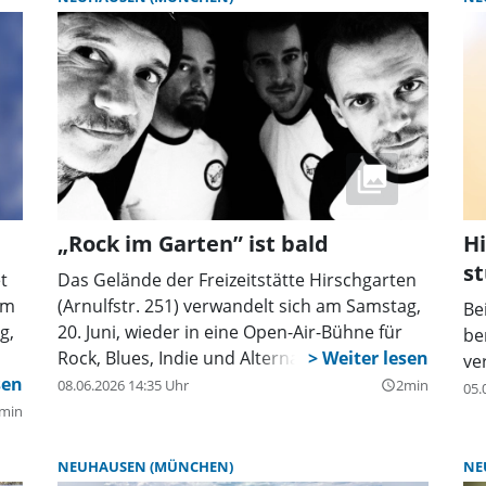
nd
st
„Rock im Garten” ist bald
Hi
st
t
Das Gelände der Freizeitstätte Hirschgarten
em
(Arnulfstr. 251) verwandelt sich am Samstag,
Be
g,
20. Juni, wieder in eine Open-Air-Bühne für
be
Rock, Blues, Indie und Alternative.
ve
08.06.2026 14:35 Uhr
2min
query_builder
05.
min
NEUHAUSEN (MÜNCHEN)
NE