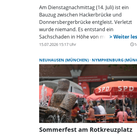
Am Dienstagnachmittag (14. Juli) ist ein
Bauzug zwischen Hackerbrücke und
Donnersbergerbrücke entgleist. Verletzt
wurde niemand. Es entstand ein
Sachschaden in Höhe von mindestens
500.000 Euro. Nach bisherigen Erkenntnis
15.07.2026 15:17 Uhr
1
query_builder
kam es während eines Rangiervorgangs z
einer Fehlhandlung des Rangierführers. In
NEUHAUSEN (MÜNCHEN)
NYMPHENBURG (MÜNCHEN
deren Folge entgleiste ein Waggon des
Bauzuges im Bereich einer Weiche.
Sommerfest am Rotkreuzplatz