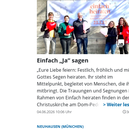
Einfach „Ja” sagen
„Eure Liebe feiern: Festlich, fröhlich und mi
Gottes Segen heiraten. Ihr steht im
Mittelpunkt, begleitet von Menschen, die i
mitbringt. Die Trauungen und Segnungen
Rahmen von Einfach heiraten finden in de
Christuskirche am Dom-Pedro-Platz 4 ode
im großen historischen Festsaal statt. Die
04.06.2026 10:06 Uhr
3
query_builder
Anmeldung wird im Gemeindesaal
durchgeführt. Alle Gebäude sind gut zu
NEUHAUSEN (MÜNCHEN)