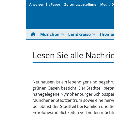
Anzeigen
ePaper
Zeitungszustellung
Media-
home
expand_more
expand_more
München
Landkreise
Theme
Lesen Sie alle Nachr
Neuhausen ist ein lebendiger und begehrt
grünen Oasen besticht. Der Stadtteil biete
nahegelegene Nymphenburger Schlosspark
Münchener Stadtzentrum sowie eine hervor
beliebt ist der Stadtteil bei Familien un
Erholungsmöglichkeiten verbinden möcht