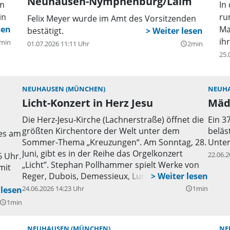
Neuhausen-Nymphenburg/Laim
im
In
in
ru
Felix Meyer wurde im Amt des Vorsitzenden
hr.
Ma
bestätigt.
ih
min
01.07.2026 11:11 Uhr
2min
query_builder
25.
NEUHAUSEN (MÜNCHEN)
NEUHA
Licht-Konzert in Herz Jesu
Mäd
Die Herz-Jesu-Kirche (Lachnerstraße) öffnet die
Ein 3
größten Kirchentore der Welt unter dem
beläs
 es am
Sommer-Thema „Kreuzungen“. Am Sonntag, 28.
Unter
Juni, gibt es in der Reihe das Orgelkonzert
22.06.2
6 Uhr.
„Licht”. Stephan Pollhammer spielt Werke von
mit
Reger, Dubois, Demessieux, Lumiere u.a.,
ergänzt mit Lyrik und Bibel.
24.06.2026 14:23 Uhr
1min
 im
query_builder
1min
uery_builder
NEUHAUSEN (MÜNCHEN)
NE