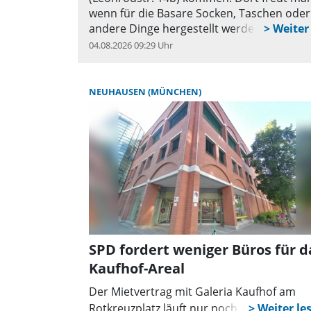
wenn für die Basare Socken, Taschen oder
andere Dinge hergestellt werden. Wer
interessiert ist, kann sich an Frau Schwarz
04.08.2026 09:29 Uhr
q
wenden. Der Seniorentreff ist unter Tel.
089/13928419-10 zu erreichen.
NEUHAUSEN (MÜNCHEN)
SPD fordert weniger Büros für d
Kaufhof-Areal
Der Mietvertrag mit Galeria Kaufhof am
Rotkreuzplatz läuft nur noch bis 2027.