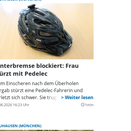
nterbremse blockiert: Frau
ürzt mit Pedelec
im Einscheren nach dem Überholen
rgab stürzt eine Pedelec-Fahrerin und
rletzt sich schwer. Sie trug keinen Helm.
06.2026 16:23 Uhr
1min
query_builder
UHAUSEN (MÜNCHEN)