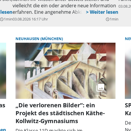
vielleicht die ein oder andere neue Information
03.08.2
erfahren. Eine angenehme Abkühlung gibt es
mit Eis oder Eiskaffee. Um eine Anmeldung
1min
03.08.2026 16:17 Uhr
1min
uery_builder
query_builder
unter Tel. 089/13928419-10 bis Freitag, 21.
August, wird gebeten.
NEUHAUSEN (MÜNCHEN)
NE
as
„Die verlorenen Bilder”: ein
SP
Projekt des städtischen Käthe-
Ka
Kollwitz-Gymnasiums
De
Ny
Die Klasse 11D machte sich im