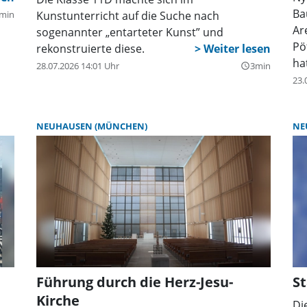
Ba
min
Kunstunterricht auf die Suche nach
Ar
sogenannter „entarteter Kunst” und
Pö
rekonstruierte diese.
hat
28.07.2026 14:01 Uhr
3min
query_builder
Be
23.
we
ve
NEUHAUSEN (MÜNCHEN)
NE
Wo
gr
ge
Führung durch die Herz-Jesu-
St
Kirche
Di