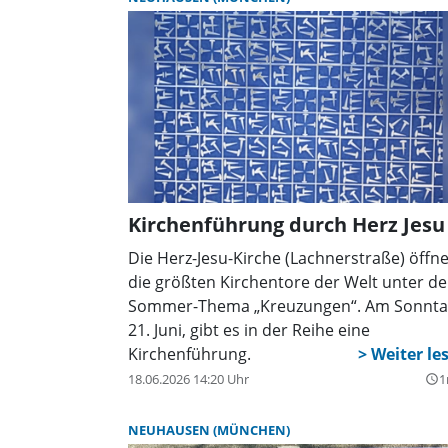
Gesungen werden bekannte Volkslieder u
Schlager. Bei schlechtem Wetter wird im
Seniorentreff gesungen. Eine Anmeldung i
nicht erforderlich.
Kirchenführung durch Herz Jesu
Die Herz-Jesu-Kirche (Lachnerstraße) öffne
die größten Kirchentore der Welt unter d
Sommer-Thema „Kreuzungen“. Am Sonnta
21. Juni, gibt es in der Reihe eine
Kirchenführung.
18.06.2026 14:20 Uhr
1
query_builder
NEUHAUSEN (MÜNCHEN)