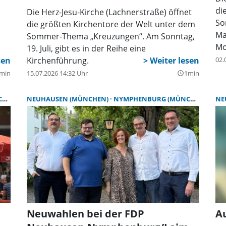
di
Die Herz-Jesu-Kirche (Lachnerstraße) öffnet
So
die größten Kirchentore der Welt unter dem
Ma
Sommer-Thema „Kreuzungen“. Am Sonntag,
Mo
19. Juli, gibt es in der Reihe eine
Na
Kirchenführung.
02.
Di
sen
min
15.07.2026 14:32 Uhr
1min
query_builder
Ki
u
di
)
NEUHAUSEN (MÜNCHEN)
NYMPHENBURG (MÜNCHEN)
LAI
NE
Sp
Gl
Neuwahlen bei der FDP
Au