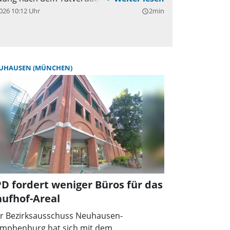
026 10:12 Uhr
2min
query_builder
UHAUSEN (MÜNCHEN)
D fordert weniger Büros für das
ufhof-Areal
r Bezirksausschuss Neuhausen-
mphenburg hat sich mit dem