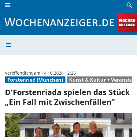
menu
search
D'Forstenriada spielen das Stück „Ein Fall mit Zwischenfäl
menu
D'Forstenriada s
Veröffentlicht am 14.10.2024 12:25
Forstenried (München)
Kunst & Kultur + Veranstal
D'Forstenriada spielen das Stück
„Ein Fall mit Zwischenfällen”