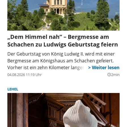
„Dem Himmel nah” – Bergmesse am
Schachen zu Ludwigs Geburtstag feiern
Der Geburtstag von König Ludwig II. wird mit einer
Bergmesse am Königshaus am Schachen gefeiert.
Vorher ist ein zehn Kilometer langer Aufstieg nötig.
04.08.2026 11:19 Uhr
2min
query_builder
LEHEL