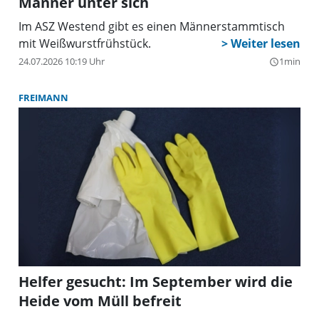
Männer unter sich
Im ASZ Westend gibt es einen Männerstammtisch
mit Weißwurstfrühstück.
24.07.2026 10:19 Uhr
1min
query_builder
FREIMANN
Helfer gesucht: Im September wird die
Heide vom Müll befreit