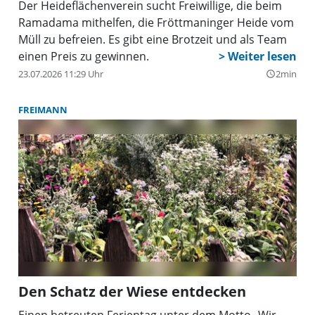
Der Heideflächenverein sucht Freiwillige, die beim
Ramadama mithelfen, die Fröttmaninger Heide vom
Müll zu befreien. Es gibt eine Brotzeit und als Team
einen Preis zu gewinnen.
23.07.2026 11:29 Uhr
2min
query_builder
FREIMANN
Den Schatz der Wiese entdecken
Einen betreuten Ferientag unter dem Motto „Wir