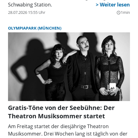
Schwabing Station.
28.07.2026 15:55 Uhr
1min
query_builder
OLYMPIAPARK (MÜNCHEN)
Gratis-Töne von der Seebühne: Der
Theatron Musiksommer startet
Am Freitag startet der diesjährige Theatron
Musiksommer. Drei Wochen lang ist täglich von der