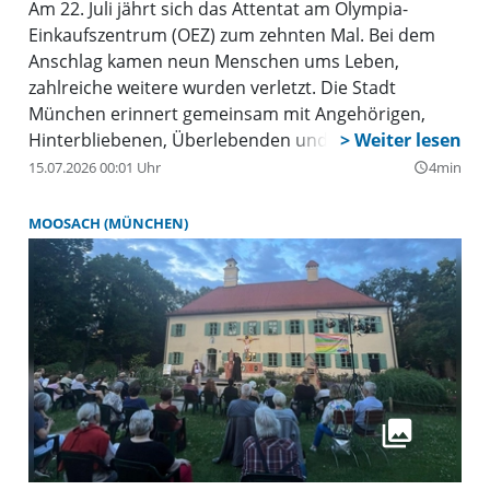
Am 22. Juli jährt sich das Attentat am Olympia-
Einkaufszentrum (OEZ) zum zehnten Mal. Bei dem
Anschlag kamen neun Menschen ums Leben,
zahlreiche weitere wurden verletzt. Die Stadt
München erinnert gemeinsam mit Angehörigen,
Hinterbliebenen, Überlebenden und Unterstützern
an die Opfer: Am Mittwoch, 22. Juli, findet ab 16 Uhr
15.07.2026 00:01 Uhr
4min
query_builder
(Einlass ab 15 Uhr) am Denkmal „Für Euch“ an der
Hanauer Straße 77 eine zentrale
MOOSACH (MÜNCHEN)
Gedenkveranstaltung statt. Es sprechen
Bundespräsident Frank-Walter Steinmeier,
Landtagspräsidentin Ilse Aigner, Oberbürgermeister
Dominik Krause sowie Hinterbliebene der
Attentatsopfer.