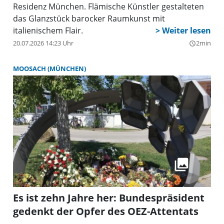
Residenz München. Flämische Künstler gestalteten
das Glanzstück barocker Raumkunst mit
italienischem Flair.
20.07.2026 14:23 Uhr
2min
query_builder
MOOSACH (MÜNCHEN)
Es ist zehn Jahre her: Bundespräsident
gedenkt der Opfer des OEZ-Attentats