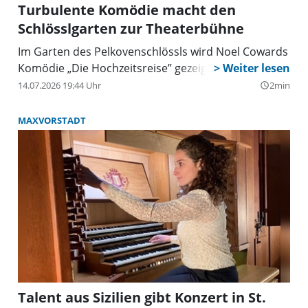
Turbulente Komödie macht den
Schlösslgarten zur Theaterbühne
Im Garten des Pelkovenschlössls wird Noel Cowards
Komödie „Die Hochzeitsreise” gezeigt.
14.07.2026 19:44 Uhr
2min
query_builder
MAXVORSTADT
Talent aus Sizilien gibt Konzert in St.