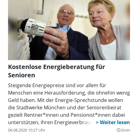
Kostenlose Energieberatung für
Senioren
Steigende Energiepreise sind vor allem für
Menschen eine Herausforderung, die ohnehin wenig
Geld haben. Mit der Energie-Sprechstunde wollen
die Stadtwerke München und der Seniorenbeirat
gezielt Rentner*innen und Pensionist*innen dabei
unterstützen, ihren Energieverbrauch und somit
Kosten zu senken. Die Beratung findet immer am
06.08.2026 10:27 Uhr
2min
query_builder
dritten Montag eines Monats beim Seniorenbeirat in