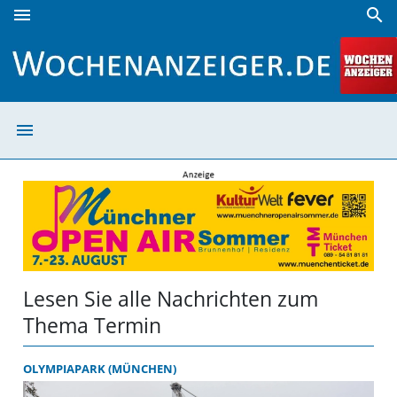
menu
search
Termin | Wochenanzeiger
menu
Termin | Woche
Lesen Sie alle Nachrichten zum
Thema Termin
OLYMPIAPARK (MÜNCHEN)