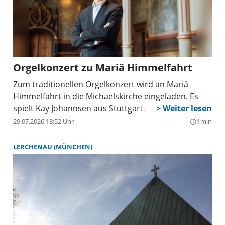
Orgelkonzert zu Mariä Himmelfahrt
Zum traditionellen Orgelkonzert wird an Mariä
Himmelfahrt in die Michaelskirche eingeladen. Es
spielt Kay Johannsen aus Stuttgart.
29.07.2026 18:52 Uhr
1min
query_builder
LERCHENAU (MÜNCHEN)