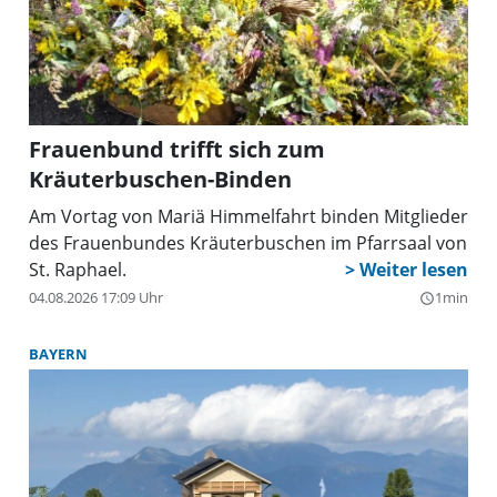
Frauenbund trifft sich zum
Kräuterbuschen-Binden
Am Vortag von Mariä Himmelfahrt binden Mitglieder
des Frauenbundes Kräuterbuschen im Pfarrsaal von
St. Raphael.
04.08.2026 17:09 Uhr
1min
query_builder
BAYERN