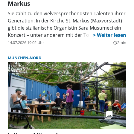
Markus
Sie zählt zu den vielversprechendsten Talenten ihrer
Generation: In der Kirche St. Markus (Maxvorstadt)
gibt die sizilianische Organistin Sara Musumeci ein
Konzert – unter anderem mit der Toccata von Bach.
14.07.2026 19:02 Uhr
2min
query_builder
MÜNCHEN-NORD