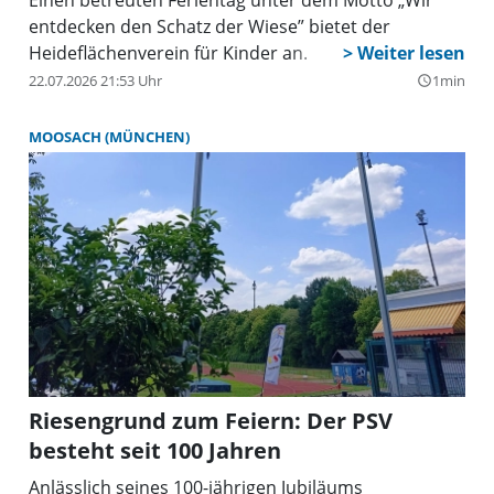
entdecken den Schatz der Wiese” bietet der
Heideflächenverein für Kinder an.
22.07.2026 21:53 Uhr
1min
query_builder
MOOSACH (MÜNCHEN)
Riesengrund zum Feiern: Der PSV
besteht seit 100 Jahren
Anlässlich seines 100-jährigen Jubiläums