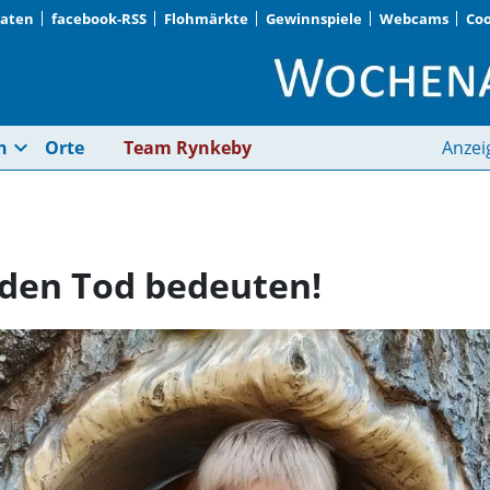
Daten
facebook-RSS
Flohmärkte
Gewinnspiele
Webcams
Coo
Jedes Stolpern kann 
expand_more
n
Orte
Team Rynkeby
Anzei
 den Tod bedeuten!