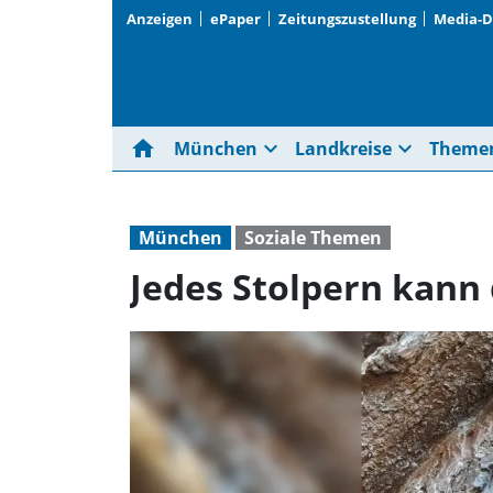
Anzeigen
ePaper
Zeitungszustellung
Media-
home
expand_more
expand_more
München
Landkreise
Theme
München
Soziale Themen
Jedes Stolpern kann