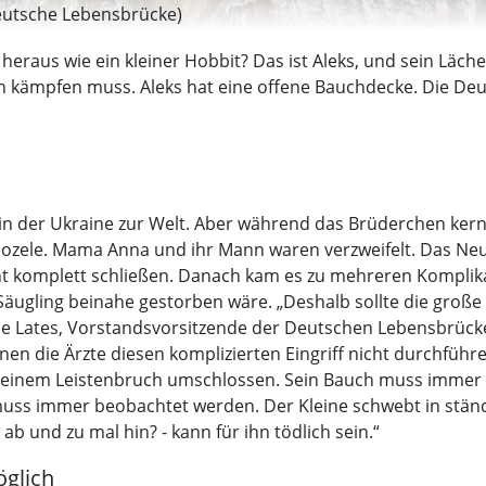
 Deutsche Lebensbrücke)
raus wie ein kleiner Hobbit? Das ist Aleks, und sein Läche
en kämpfen muss. Aleks hat eine offene Bauchdecke. Die Deu
in der Ukraine zur Welt. Aber während das Brüderchen kern
ozele. Mama Anna und ihr Mann waren verzweifelt. Das Neu
cht komplett schließen. Danach kam es zu mehreren Komplik
äugling beinahe gestorben wäre. „Deshalb sollte die große 
 de Lates, Vorstandsvorsitzende der Deutschen Lebensbrücke
nen die Ärzte diesen komplizierten Eingriff nicht durchführ
 einem Leistenbruch umschlossen. Sein Bauch muss immer 
s immer beobachtet werden. Der Kleine schwebt in ständig
ab und zu mal hin? - kann für ihn tödlich sein.“
glich