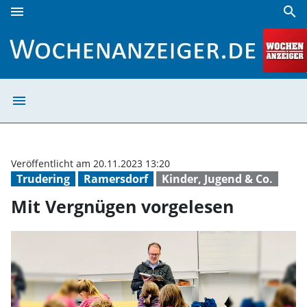
menu
search
Mit Vergnügen vorgelesen | Wochenanzeiger
menu
Mit Vergnügen v
Veröffentlicht am 20.11.2023 13:20
Trudering
Ramersdorf
Kinder, Jugend & Co.
Mit Vergnügen vorgelesen