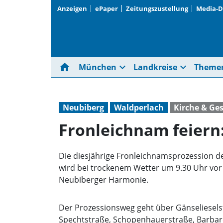
Anzeigen
ePaper
Zeitungszustellung
Media-
home
expand_more
expand_more
München
Landkreise
Theme
Neubiberg
Waldperlach
Kirche & Ges
Fronleichnam feiern
Die diesjährige Fronleichnamsprozession de
wird bei trockenem Wetter um 9.30 Uhr vor d
Neubiberger Harmonie.
Der Prozessionsweg geht über Gänseliesels
Spechtstraße, Schopenhauerstraße, Barbaro