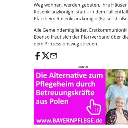
Weg wohnen, werden gebeten, ihre Häuser u
Rosenkranzkönigin statt – in dem Fall entfä
Pfarrheim Rosenkranzkönigin (Kaiserstraße 
Alle Gemeindemitglieder, Erstkommunionkind
Ebenso freut sich der Pfarrverband über di
dem Prozessionsweg streuen.
email