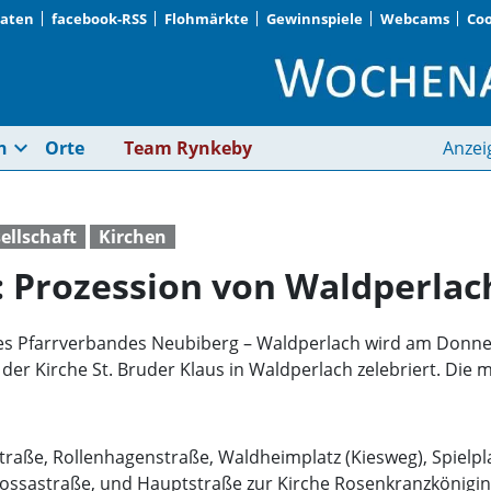
Daten
facebook-RSS
Flohmärkte
Gewinnspiele
Webcams
Coo
Fronleichnam feiern:
expand_more
n
Orte
Team Rynkeby
Anzei
ellschaft
Kirchen
: Prozession von Waldperla
s Pfarrverbandes Neubiberg – Waldperlach wird am Donnerst
er Kirche St. Bruder Klaus in Waldperlach zelebriert. Die m
traße, Rollenhagenstraße, Waldheimplatz (Kiesweg), Spielp
ssastraße, und Hauptstraße zur Kirche Rosenkranzkönigin 