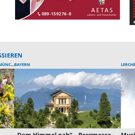
SSIEREN
NCHEN)
BAYERN
LERCH
„Dem Himmel nah” – Bergmesse
Musi