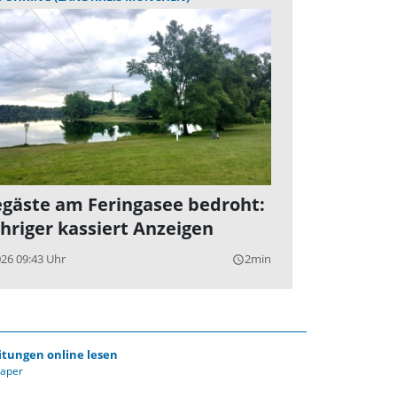
gäste am Feringasee bedroht:
ähriger kassiert Anzeigen
026 09:43 Uhr
2min
query_builder
itungen online lesen
Paper