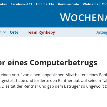
Daten
facebook-RSS
Flohmärkte
Gewinnspiele
Webcams
Coo
73-Jähriger wird Opf
expand_more
n
Orte
Team Rynkeby
Anzei
fer eines Computerbetrugs
er einen Anruf von einem angeblichen Mitarbeiter seines Bank
tgestellt habe und forderte den Rentner auf, auf seinem Tab
. Dies tat der Rentner und gab dem Betrüger so ungewollt 