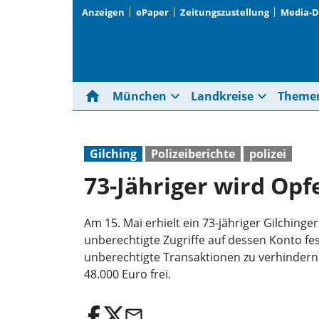
Anzeigen
ePaper
Zeitungszustellung
Media-
home
expand_more
expand_more
München
Landkreise
Theme
Gilching
Polizeiberichte
polizei
73-Jähriger wird Op
Am 15. Mai erhielt ein 73-jähriger Gilching
unberechtigte Zugriffe auf dessen Konto fes
unberechtigte Transaktionen zu verhindern
48.000 Euro frei.
email