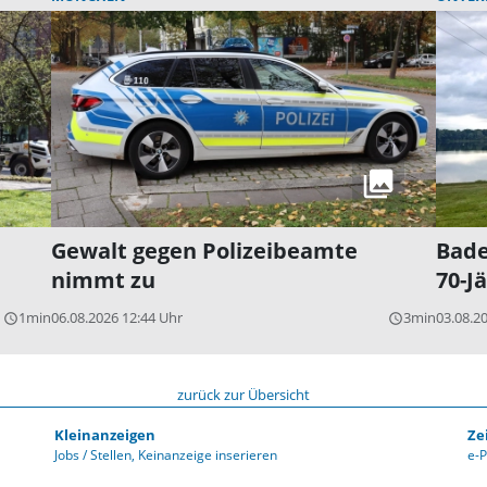
Gewalt gegen Polizeibeamte
Bade
nimmt zu
70-J
1min
06.08.2026 12:44 Uhr
3min
03.08.2
query_builder
query_builder
zurück zur Übersicht
Kleinanzeigen
Ze
Jobs / Stellen
Keinanzeige inserieren
e-