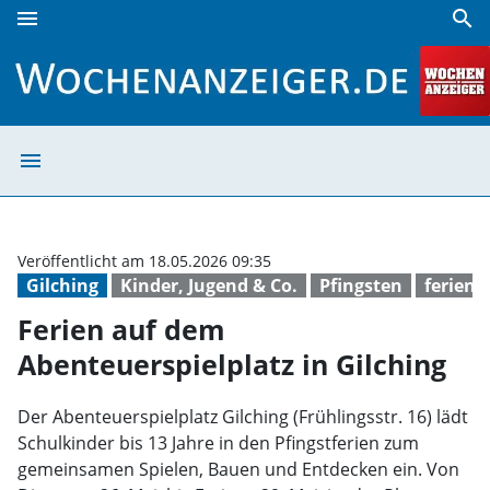
menu
search
Ferien auf dem Abenteuerspielplatz in Gilching | Wochenan
menu
Ferien auf dem 
Veröffentlicht am 18.05.2026 09:35
Gilching
Kinder, Jugend & Co.
Pfingsten
ferien
Ferien auf dem
Abenteuerspielplatz in Gilching
Der Abenteuerspielplatz Gilching (Frühlingsstr. 16) lädt
Schulkinder bis 13 Jahre in den Pfingstferien zum
gemeinsamen Spielen, Bauen und Entdecken ein. Von