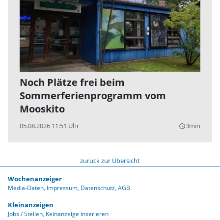
Noch Plätze frei beim
Sommerferienprogramm vom
Mooskito
05.08.2026 11:51 Uhr
3min
query_builder
zurück zur Übersicht
Wochenanzeiger
Media-Daten
Impressum
Datenschutz
AGB
Kleinanzeigen
Jobs / Stellen
Keinanzeige inserieren