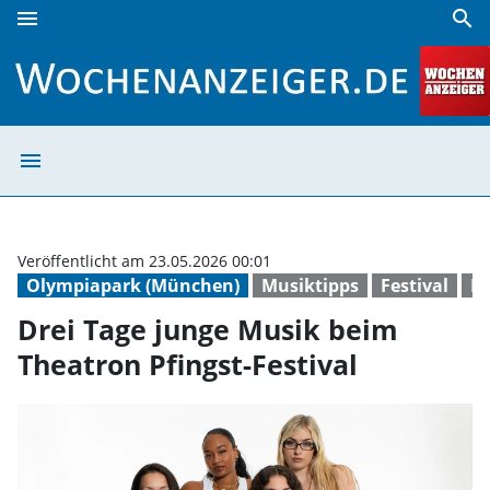
menu
search
Drei Tage junge Musik beim Theatron Pfingst-Festival | Wo
menu
Drei Tage junge
Veröffentlicht am 23.05.2026 00:01
Olympiapark (München)
Musiktipps
Festival
Pf
Drei Tage junge Musik beim
Theatron Pfingst-Festival