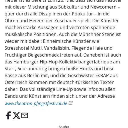
Heuer ist es bereits zum 26. Mal, dass sich das Festival
mit dieser Mischung aus Subkultur und Newcomern –
quer durch alle Disziplinen der Popkultur – in die
Ohren und Herzen der Zuschauer spielt. Die Künstler
machen starke Aussagen und vertreten spannende
musikalische Positionen. Auch die Münchner Szene ist
wieder mit dabei: Einheimische Künstler wie
Stresshotel Mutti, Vandalisbin, Fliegende Haie und
Fruchtiger Beigeschmack treten auf. Daneben ist auch
das Hamburger Hip-Hop-Kollektiv bangerfabrique am
Start, 6euroneunzig bringen heiße Hooks und böse
Bässe aus Berlin mit, und die Geschwister EsRAP aus
Österreich kommen mit deutsch-türkischen Texten
daher. Das vollständige Line-Up sowie Infos zu allen
Bands und Künstlern finden sich unter der Adresse
www.theatron-pfingstfestival.de
.
email