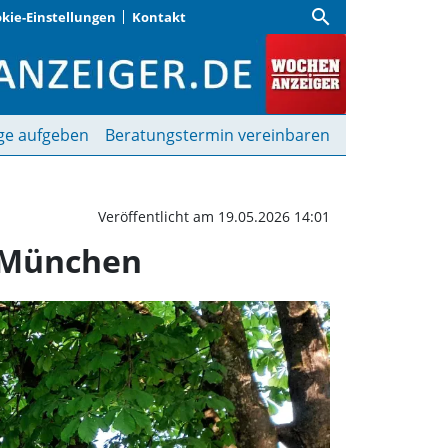
search
kie-Einstellungen
Kontakt
ologischen Bildungszen
ge aufgeben
Beratungstermin vereinbaren
Veröffentlicht am 19.05.2026 14:01
m München