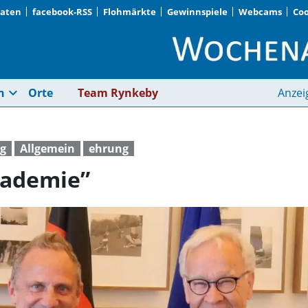
Daten
facebook-RSS
Flohmärkte
Gewinnspiele
Webcams
Coo
„Eine Ehre für die A
expand_more
n
Orte
Team Rynkeby
Anzei
ng
Allgemein
ehrung
kademie”