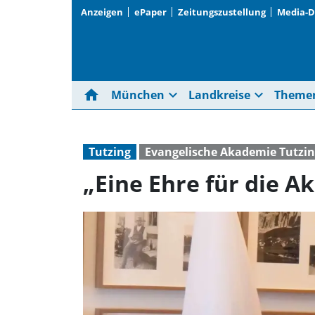
Anzeigen
ePaper
Zeitungszustellung
Media-
home
expand_more
expand_more
München
Landkreise
Theme
Tutzing
Evangelische Akademie Tutzi
„Eine Ehre für die A