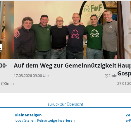
00-
Auf dem Weg zur Gemeinnützigkeit
Hau
Gosp
17.03.2026 09:06 Uhr
2min
query_builder
5min
27.01.2
query_builder
zurück zur Übersicht
Kleinanzeigen
Ze
Jobs / Stellen
Keinanzeige inserieren
e-