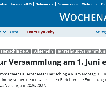
Daten
facebook-RSS
Flohmärkte
Gewinnspiele
Webcams
Coo
Theaterverein lädt z
expand_more
n
Orte
Team Rynkeby
Anzei
Herrsching e.V.
Allgemein
Jahreshauptversammlun
zur Versammlung am 1. Juni e
mmerseer Bauerntheater Herrsching e.V. am Montag, 1. Juni
rdnung stehen neben zahlreichen Berichten die Entlastung
das Vereinsjahr 2026/2027.