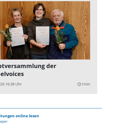
ptversammlung der
elvoices
026 16:38 Uhr
1min
query_builder
itungen online lesen
Paper