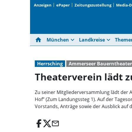
Anzeigen
ePaper
Zeitungszustellung
Media-
home
expand_more
expand_more
München
Landkreise
Theme
Herrsching
Ammerseer Bauerntheater 
Theaterverein lädt 
Zu seiner Mitgliederversammlung lädt der A
Hof” (Zum Landungssteg 1). Auf der Tageso
Vorstands, Anträge sowie der Ausblick auf 
email