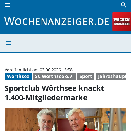
menu
search
Sportclub Wörthsee knackt 1.400-Mitgliedermarke | Woche
menu
Sportclub Wörth
Veröffentlicht am 03.06.2026 13:58
Wörthsee
SC Wörthsee e.V.
Sport
Jahreshaupt
Sportclub Wörthsee knackt
1.400-Mitgliedermarke