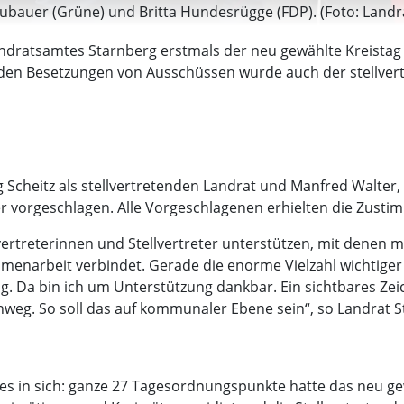
eubauer (Grüne) und Britta Hundesrügge (FDP). (Foto: Land
ndratsamtes Starnberg erstmals der neu gewählte Kreistag 
n Besetzungen von Ausschüssen wurde auch der stellvertr
rg Scheitz als stellvertretenden Landrat und Manfred Walte
ter vorgeschlagen. Alle Vorgeschlagenen erhielten die Zus
llvertreterinnen und Stellvertreter unterstützen, mit denen
enarbeit verbindet. Gerade die enorme Vielzahl wichtiger
ng. Da bin ich um Unterstützung dankbar. Ein sichtbares Ze
eg. So soll das auf kommunaler Ebene sein“, so Landrat St
es in sich: ganze 27 Tagesordnungspunkte hatte das neu ge