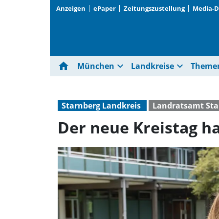
Anzeigen
ePaper
Zeitungszustellung
Media-
home
expand_more
expand_more
München
Landkreise
Theme
Starnberg Landkreis
Landratsamt Sta
Der neue Kreistag h