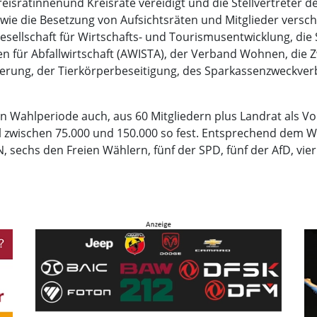
isrätinnenund Kreisräte vereidigt und die Stellvertreter de
ie die Besetzung von Aufsichtsräten und Mitglieder versc
llschaft für Wirtschafts- und Tourismusentwicklung, die S
für Abfallwirtschaft (AWISTA), der Verband Wohnen, die 
erung, der Tierkörperbeseitigung, des Sparkassenzweckver
en Wahlperiode auch, aus 60 Mitgliedern plus Landrat als V
hl zwischen 75.000 und 150.000 so fest. Entsprechend dem W
echs den Freien Wählern, fünf der SPD, fünf der AfD, vier 