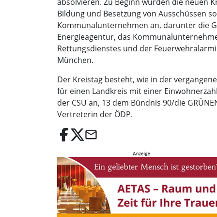
absolvieren. Zu Beginn wurden die neuen Kre
Bildung und Besetzung von Ausschüssen sow
Kommunalunternehmen an, darunter die Gese
Energieagentur, das Kommunalunternehmen 
Rettungsdienstes und der Feuerwehralarmi
München.
Der Kreistag besteht, wie in der vergangen
für einen Landkreis mit einer Einwohnerza
der CSU an, 13 dem Bündnis 90/die GRÜNEN, s
Vertreterin der ÖDP.
email