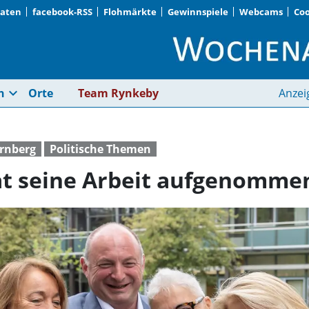
Daten
facebook-RSS
Flohmärkte
Gewinnspiele
Webcams
Coo
Der neue Kreistag ha
expand_more
n
Orte
Team Rynkeby
Anzei
rnberg
Politische Themen
at seine Arbeit aufgenomme