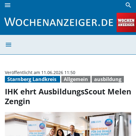
menu
search
IHK ehrt AusbildungsScout Melen Zengin | Wochenanzeige
menu
IHK ehrt Ausbil
Veröffentlicht am 11.06.2026 11:50
Starnberg Landkreis
Allgemein
ausbildung
IHK ehrt AusbildungsScout Melen
Zengin