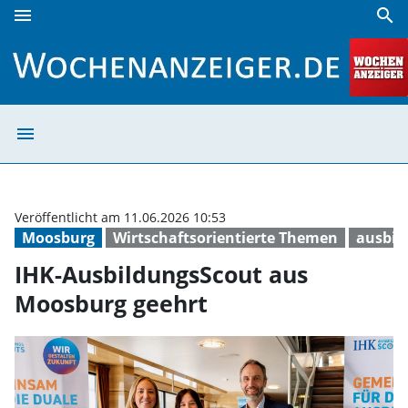
menu
search
IHK-AusbildungsScout aus Moosburg geehrt | Wochenanze
menu
IHK-Ausbildungs
Veröffentlicht am 11.06.2026 10:53
Moosburg
Wirtschaftsorientierte Themen
ausbil
IHK-AusbildungsScout aus
Moosburg geehrt