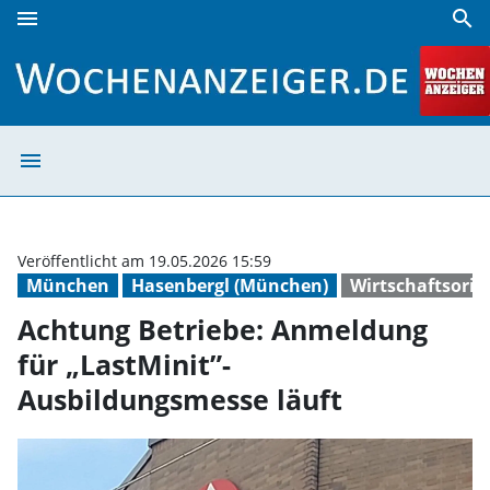
menu
search
Achtung Betriebe: Anmeldung für „LastMinit”-Ausbildungsm
menu
Achtung Betrieb
Veröffentlicht am 19.05.2026 15:59
München
Hasenbergl (München)
Wirtschaftsorie
Achtung Betriebe: Anmeldung
für „LastMinit”-
Ausbildungsmesse läuft