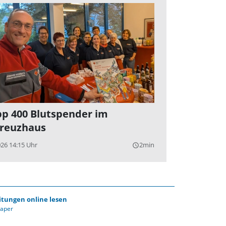
p 400 Blutspender im
reuzhaus
026 14:15 Uhr
2min
query_builder
itungen online lesen
Paper