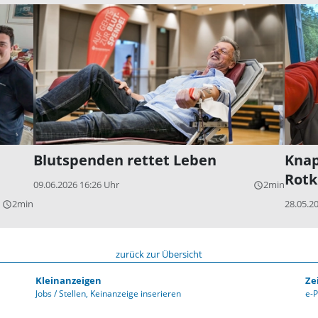
Blutspenden rettet Leben
Knap
Rotk
09.06.2026 16:26 Uhr
2min
query_builder
2min
28.05.2
query_builder
zurück zur Übersicht
Kleinanzeigen
Ze
Jobs / Stellen
Keinanzeige inserieren
e-