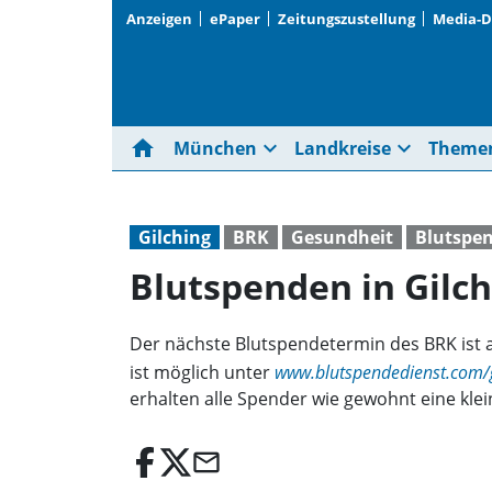
Anzeigen
ePaper
Zeitungszustellung
Media-
home
expand_more
expand_more
München
Landkreise
Theme
Gilching
BRK
Gesundheit
Blutspe
Blutspenden in Gilch
Der nächste Blutspendetermin des BRK ist a
ist möglich unter
www.blutspendedienst.com/g
erhalten alle Spender wie gewohnt eine kle
email