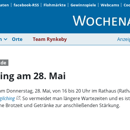
Daten
facebook-RSS
Flohmärkte
Gewinnspiele
Webcams
Coo
Blutspenden in Gilch
expand_more
n
Orte
Team Rynkeby
Anzei
nde
ing am 28. Mai
m Donnerstag, 28. Mai, von 16 bis 20 Uhr im Rathaus (Ratha
ilching
. So vermeidet man längere Wartezeiten und es ist 
ine Brotzeit und Getränke zur anschließenden Stärkung.