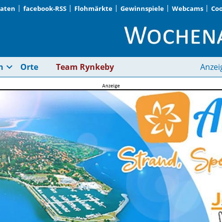
Daten
facebook-RSS
Flohmärkte
Gewinnspiele
Webcams
Coo
Blutspende | Wochen
expand_more
n
Orte
Team Rynkeby
Anzei