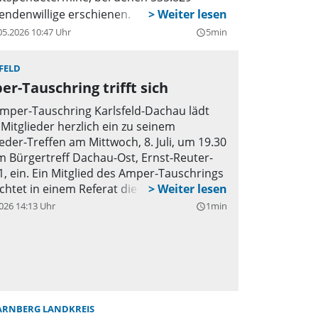
endenwillige erschienen.
05.2026 10:47 Uhr
5min
query_builder
FELD
r-Tauschring trifft sich
mper-Tauschring Karlsfeld-Dachau lädt
 Mitglieder herzlich ein zu seinem
ieder-Treffen am Mittwoch, 8. Juli, um 19.30
m Bürgertreff Dachau-Ost, Ernst-Reuter-
 1, ein. Ein Mitglied des Amper-Tauschrings
chtet in einem Referat die Blutspende
l aus Sicht des Blutspenders als auch des
026 14:13 Uhr
1min
query_builder
ngers einer Bluttransfusion.
ARNBERG LANDKREIS