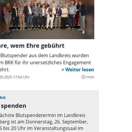
hre, wem Ehre gebührt
 Blutspender aus dem Landkreis wurden
m BRK für ihr unersetzliches Engagement
ehrt.
05.2025 17:04 Uhr
1min
query_builder
ING
t spenden
ächste Blutspendetermin im Landkreis
berg ist am Donnerstag, 26. September,
6 bis 20 Uhr im Veranstaltungssaal im