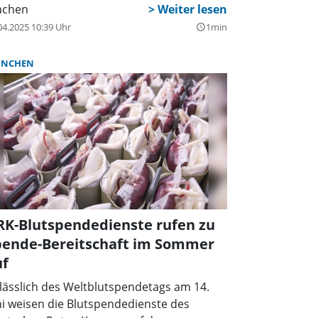
chen
04.2025 10:39 Uhr
1min
query_builder
NCHEN
RK-Blutspendedienste rufen zu
pende-Bereitschaft im Sommer
uf
lässlich des Weltblutspendetags am 14.
ni weisen die Blutspendedienste des