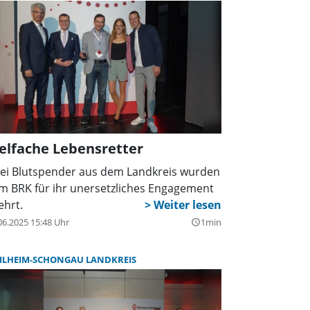
elfache Lebensretter
ei Blutspender aus dem Landkreis wurden
m BRK für ihr unersetzliches Engagement
ehrt.
06.2025 15:48 Uhr
1min
query_builder
ILHEIM-SCHONGAU LANDKREIS