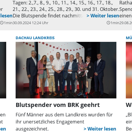
Tagen: 2.,7., 8., 9., 10., 11., 14., 15., 16., 17., 18.,
Ratha
er
21., 22., 23., 24., 25., 28., 29., 30. und 31. Oktober.
Spend
m
Die Blutspende findet nachmittags ab 14 Uhr
einen
7.
bis 19 Uhr und teilweise auch bis 20 Uhr im
www.b
1min
30.09.2024 12:24 Uhr
1min
29.08.2
uery_builder
query_builder
t
Untergeschoss statt. Den Termin kann man
reser
10);
online unter
DACHAU LANDKREIS
MÜ
www.blutspendedienst.com/blutspendetermine/
; am
buchen. Kontakt aufnehmen kann man unter
Tel. 0800/1194911 oder per Mail an
info@blutspendedienst.com
.
m
n
 30e;
Blutspender vom BRK geehrt
W
den
Fünf Männer aus dem Landkreis wurden für
„B
nt
ihr unersetzliches Engagement
ei
ausgezeichnet.
Be