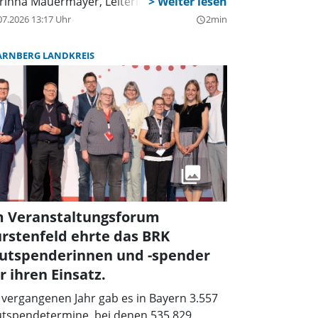
rinna Mauermayer, Leiterin der
utspende Dachau.
07.2026 13:17 Uhr
2min
query_builder
ARNBERG LANDKREIS
m Veranstaltungsforum
rstenfeld ehrte das BRK
lutspenderinnen und -spender
r ihren Einsatz.
 vergangenen Jahr gab es in Bayern 3.557
utspendetermine, bei denen 535.829