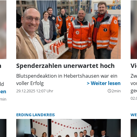
m
Spenderzahlen unerwartet hoch
Vi
Blutspendeaktion in Hebertshausen war ein
Zw
voller Erfolg
vo
ld
ge
29.12.2025 12:07 Uhr
2min
query_builder
02.
min
ERDING LANDKREIS
WE