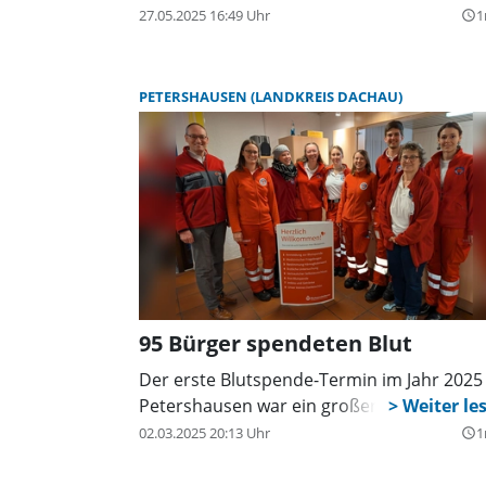
27.05.2025 16:49 Uhr
1
query_builder
PETERSHAUSEN (LANDKREIS DACHAU)
95 Bürger spendeten Blut
Der erste Blutspende-Termin im Jahr 2025 
Petershausen war ein großer Erfolg.
02.03.2025 20:13 Uhr
1
query_builder