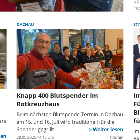
Co
Bl
23.
DACHAU
ST
Knapp 400 Blutspender im
I
Rotkreuzhaus
Fü
B
Beim nächsten Blutspende-Termin in Dachau
fü
ers
am 15. und 16. Juli wird traditionell für die
Spender gegrillt.
Im
28.05.2026 14:15 Uhr
2min
query_builder
Bl