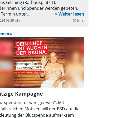
us Gilching (Rathausplatz 1).
erinnen und Spender werden gebeten,
 Termin unter
lutspendedienst.com/gilching
zu
024 09:39 Uhr
1min
query_builder
vieren.
NCHEN
itzige Kampagne
lutspenden tut weniger weh”: Mit
nfallsreichen Motiven will der BSD auf die
deutung der Blutspende aufmerksam