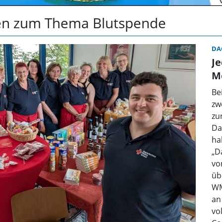
hten zum Thema Blutspende
DA
Je
M
Be
zw
zu
Da
ha
„D
vo
üb
WM
an
vo