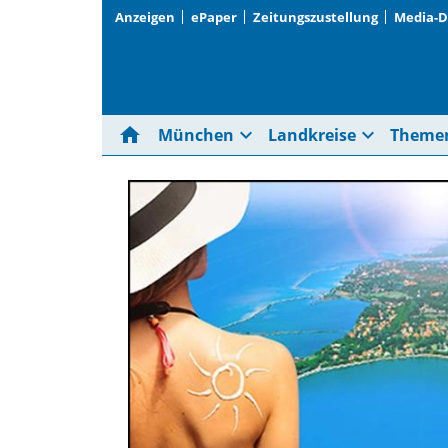
Anzeigen
ePaper
Zeitungszustellung
Media-
home
expand_more
expand_more
München
Landkreise
Theme