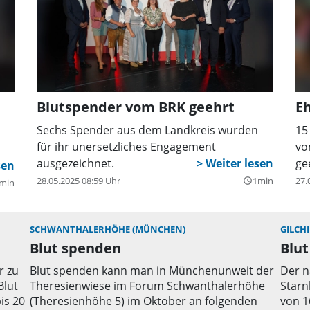
Blutspender vom BRK geehrt
E
Sechs Spender aus dem Landkreis wurden
15
für ihr unersetzliches Engagement
vo
ausgezeichnet.
ge
28.05.2025 08:59 Uhr
1min
27.
query_builder
min
SCHWANTHALERHÖHE (MÜNCHEN)
GILCH
Blut spenden
Blu
r zu
Blut spenden kann man in Münchenunweit der
Der n
Blut
Theresienwiese im Forum Schwanthalerhöhe
Starn
is 20
(Theresienhöhe 5) im Oktober an folgenden
von 1