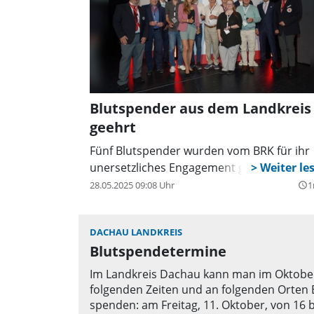
Blutspender aus dem Landkreis
geehrt
Fünf Blutspender wurden vom BRK für ihr
unersetzliches Engagement geehrt.
28.05.2025 09:08 Uhr
1
query_builder
DACHAU LANDKREIS
Blutspendetermine
Im Landkreis Dachau kann man im Oktobe
folgenden Zeiten und an folgenden Orten 
spenden: am Freitag, 11. Oktober, von 16 b