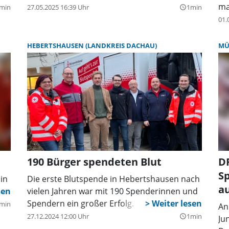
ma
min
27.05.2025 16:39 Uhr
1min
query_builder
01.
HEBERTSHAUSEN (LANDKREIS DACHAU)
MÜ
190 Bürger spendeten Blut
D
S
in
Die erste Blutspende in Hebertshausen nach
a
vielen Jahren war mit 190 Spenderinnen und
Spendern ein großer Erfolg.
min
An
27.12.2024 12:00 Uhr
1min
query_builder
Ju