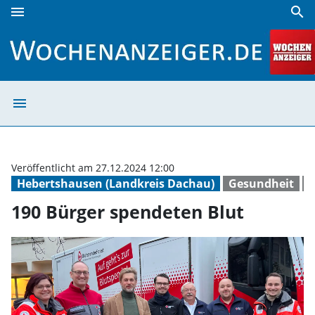
menu
search
190 Bürger spendeten Blut | Wochenanzeiger
menu
190 Bürger spen
Veröffentlicht am 27.12.2024 12:00
Hebertshausen (Landkreis Dachau)
Gesundheit
B
190 Bürger spendeten Blut