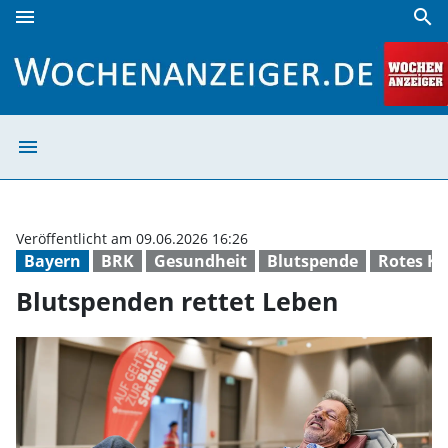
menu
search
Blutspenden rettet Leben | Wochenanzeiger
menu
Blutspenden ret
Veröffentlicht am 09.06.2026 16:26
Bayern
BRK
Gesundheit
Blutspende
Rotes Kr
Blutspenden rettet Leben