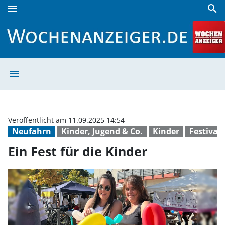
menu
search
Ein Fest für die Kinder | Wochenanzeiger
menu
Ein Fest für die
Veröffentlicht am 11.09.2025 14:54
Neufahrn
Kinder, Jugend & Co.
Kinder
Festival
Ein Fest für die Kinder