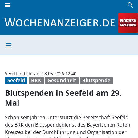
menu
search
Blutspenden in Seefeld am 29. Mai | Wochenanzeiger
menu
Blutspenden in 
Veröffentlicht am 18.05.2026 12:40
Seefeld
BRK
Gesundheit
Blutspende
Blutspenden in Seefeld am 29.
Mai
Schon seit Jahren unterstützt die Bereitschaft Seefeld
des BRK den Blutspendedienst des Bayerischen Roten
Kreuzes bei der Durchführung und Organisation der