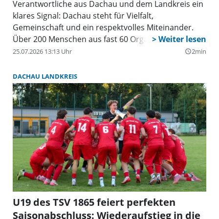
Verantwortliche aus Dachau und dem Landkreis ein
klares Signal: Dachau steht für Vielfalt,
Gemeinschaft und ein respektvolles Miteinander.
Über 200 Menschen aus fast 60 Organisationen
versammelten sich auf Einladung vom Runden Tisch
25.07.2026 13:13 Uhr
2min
query_builder
gegen Rassismus Dachau e.V. und der Partnerschaft
für Demokratie im Landkreis Dachau vor einem
DACHAU LANDKREIS
Banner, um gemeinsam Verantwortung zu
übernehmen – für eine offene, solidarische
Gesellschaft, in der Inklusion, Toleranz und
Awareness gelebt werden. Dabei geben sich die
Beteiligten ein Versprechen: wir stellen uns klar
gegen jegliche Form von Menschenfeindlichkeit und
werden gemeinsam dort aktiv, wo unsere
demokratische und vielfältige Gesellschaft
angegriffen oder bedroht wird.
U19 des TSV 1865 feiert perfekten
Saisonabschluss: Wiederaufstieg in die