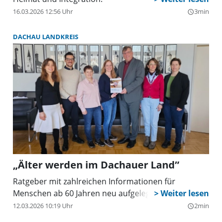
16.03.2026 12:56 Uhr
3min
query_builder
DACHAU LANDKREIS
„Älter werden im Dachauer Land”
Ratgeber mit zahlreichen Informationen für
Menschen ab 60 Jahren neu aufgelegt.
12.03.2026 10:19 Uhr
2min
query_builder