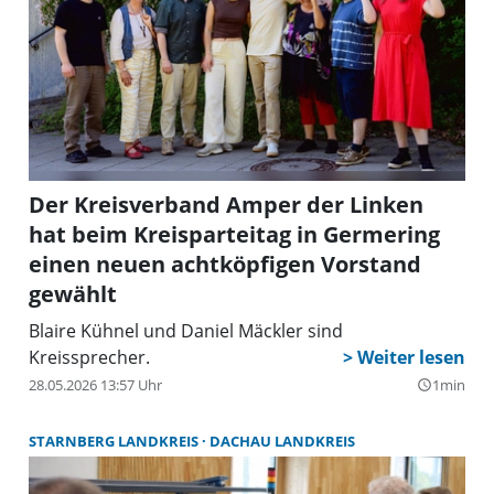
Der Kreisverband Amper der Linken
hat beim Kreisparteitag in Germering
einen neuen achtköpfigen Vorstand
gewählt
Blaire Kühnel und Daniel Mäckler sind
Kreissprecher.
28.05.2026 13:57 Uhr
1min
query_builder
STARNBERG LANDKREIS
DACHAU LANDKREIS