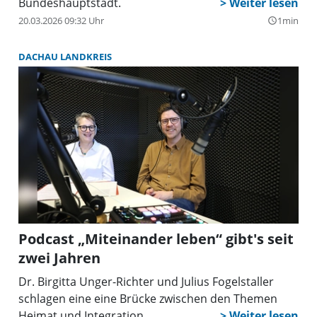
Bundeshauptstadt.
20.03.2026 09:32 Uhr
1min
query_builder
DACHAU LANDKREIS
Podcast „Miteinander leben“ gibt's seit
zwei Jahren
Dr. Birgitta Unger-Richter und Julius Fogelstaller
schlagen eine eine Brücke zwischen den Themen
Heimat und Integration.