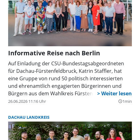
Informative Reise nach Berlin
Auf Einladung der CSU-Bundestagsabgeordneten
für Dachau-Fürstenfeldbruck, Katrin Staffler, hat
eine Gruppe von rund 50 politisch interessierten
und ehrenamtlich engagierten Bürgerinnen und
Bürgern aus dem Wahlkreis Fürstenfeldbruck-
Dachau eine spannende und informative Reise nach
26.06.2026 11:16 Uhr
1min
query_builder
Berlin unternommen.
DACHAU LANDKREIS