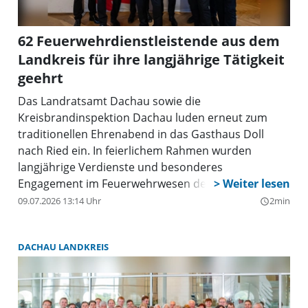
62 Feuerwehrdienstleistende aus dem
Landkreis für ihre langjährige Tätigkeit
geehrt
Das Landratsamt Dachau sowie die
Kreisbrandinspektion Dachau luden erneut zum
traditionellen Ehrenabend in das Gasthaus Doll
nach Ried ein. In feierlichem Rahmen wurden
langjährige Verdienste und besonderes
Engagement im Feuerwehrwesen des Landkreises
gewürdigt. Der Ehrenabend bot dabei einmal mehr
09.07.2026 13:14 Uhr
2min
query_builder
Gelegenheit, den ehrenamtlichen Einsatz der
Feuerwehrdienstleistenden in den Mittelpunkt zu
DACHAU LANDKREIS
stellen und hierfür Dank und Anerkennung
auszusprechen.