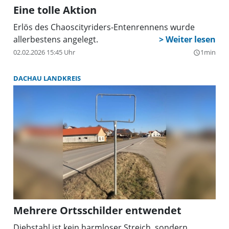
Eine tolle Aktion
Erlös des Chaoscityriders-Entenrennens wurde
allerbestens angelegt.
02.02.2026 15:45 Uhr
1min
query_builder
DACHAU LANDKREIS
Mehrere Ortsschilder entwendet
Diebstahl ist kein harmloser Streich, sondern