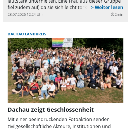
lautstark unterhielten. Eine Frau aus dieser Gruppe
fiel zudem auf, da sie sich leicht torkelnd zu dem
Pkw begab und mehrere Minuten lang erfolglos
23.07.2026 12:24 Uhr
2min
query_builder
versuchte, den Pkw mit dem Schlüssel zu öffnen. Als
ihr dies schließlich gelang, setzte sie in rasanter
Fahrweise zurück und entfernte sich mit dem Auto
DACHAU LANDKREIS
von der Örtlichkeit.
Dachau zeigt Geschlossenheit
Mit einer beeindruckenden Fotoaktion senden
zivilgesellschaftliche Akteure, Institutionen und