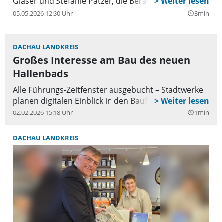
Gläser und Stefanie Patzer, die Beraterinnen für
Bildungsfragen am Amt für Ernährung,
05.05.2026 12:30 Uhr
3min
query_builder
Landwirtschaft und Forsten Fürstenfeldbruck, einig.
Bereits in der Ausbildung sind geistige und
DACHAU LANDKREIS
körperliche Fitness, technisches Verständnis,
Großes Interesse am Bau des neuen
Verantwortungsbewusstsein und Selbstständigkeit
gefragt. Doch trotz wetterabhängiger und körperlich
Hallenbads
anstrengender Arbeit halten sich die
Alle Führungs-Zeitfenster ausgebucht – Stadtwerke
Ausbildungszahlen im Beruf Landwirt/-in stabil.
planen digitalen Einblick in den Baufortschritt.
Allein in Oberbayern haben im letzten Jahr 370
02.02.2026 15:18 Uhr
1min
query_builder
Kandidatinnen und Kandidaten erfolgreich die
Abschlussprüfung abgelegt.
DACHAU LANDKREIS