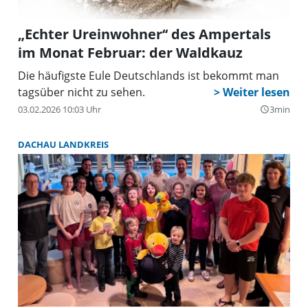
„Echter Ureinwohner‘‘ des Ampertals
im Monat Februar: der Waldkauz
Die häufigste Eule Deutschlands ist bekommt man
tagsüber nicht zu sehen.
03.02.2026 10:03 Uhr
3min
query_builder
DACHAU LANDKREIS