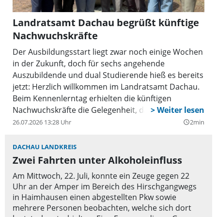
Landratsamt Dachau begrüßt künftige
Nachwuchskräfte
Der Ausbildungsstart liegt zwar noch einige Wochen
in der Zukunft, doch für sechs angehende
Auszubildende und dual Studierende hieß es bereits
jetzt: Herzlich willkommen im Landratsamt Dachau.
Beim Kennenlerntag erhielten die künftigen
Nachwuchskräfte die Gelegenheit, das Landratsamt,
ihre Ansprechpersonen sowie ihre neuen
26.07.2026 13:28 Uhr
2min
query_builder
Kolleginnen und Kollegen schon vor dem ersten
Arbeitstag kennenzulernen.
DACHAU LANDKREIS
Zwei Fahrten unter Alkoholeinfluss
Am Mittwoch, 22. Juli, konnte ein Zeuge gegen 22
Uhr an der Amper im Bereich des Hirschgangwegs
in Haimhausen einen abgestellten Pkw sowie
mehrere Personen beobachten, welche sich dort