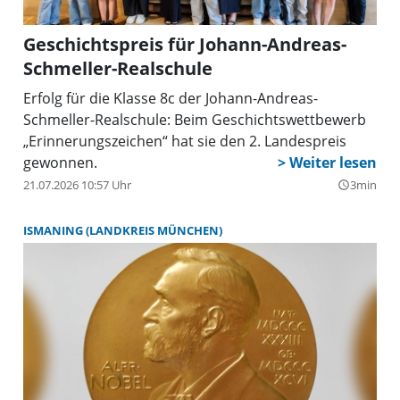
Geschichtspreis für Johann-Andreas-
Schmeller-Realschule
Erfolg für die Klasse 8c der Johann-Andreas-
Schmeller-Realschule: Beim Geschichtswettbewerb
„Erinnerungszeichen“ hat sie den 2. Landespreis
gewonnen.
21.07.2026 10:57 Uhr
3min
query_builder
ISMANING (LANDKREIS MÜNCHEN)