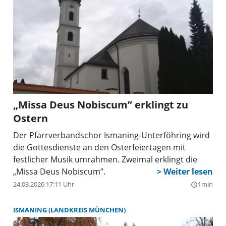
„Missa Deus Nobiscum” erklingt zu
Ostern
Der Pfarrverbandschor Ismaning-Unterföhring wird
die Gottesdienste an den Osterfeiertagen mit
festlicher Musik umrahmen. Zweimal erklingt die
„Missa Deus Nobiscum”.
24.03.2026 17:11 Uhr
1min
query_builder
ISMANING (LANDKREIS MÜNCHEN)