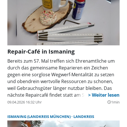
Repair-Café in Ismaning
Bereits zum 57. Mal treffen sich Ehrenamtliche um
durch das gemeinsame Reparieren ein Zeichen
gegen eine sorglose Wegwerf-Mentalität zu setzen
und obendrein wertvolle Ressourcen zu schonen,
weil Gebrauchsgüter länger nutzbar bleiben. Das
nächste Repaircafé findet statt am Samstag, 25.
April, von 14 bis 17 Uhr im Hillebrandhof (UG). Die
09.04.2026 16:32 Uhr
1min
query_builder
wieder instand gesetzten Gegenstände erhalten
eine neue Wertschätzung – statt auf dem Müll zu
ISMANING (LANDKREIS MÜNCHEN)
LANDKREIS
landen. Zudem teilen Menschen untereinander ihr