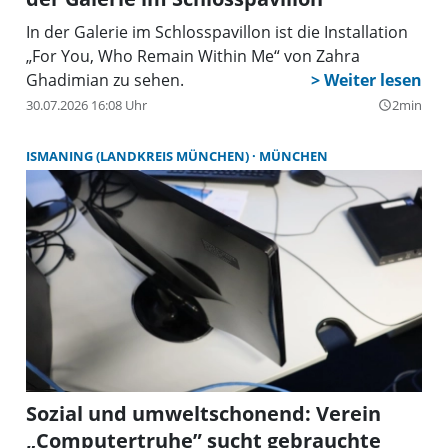
In der Galerie im Schlosspavillon ist die Installation
„For You, Who Remain Within Me“ von Zahra
Ghadimian zu sehen.
30.07.2026 16:08 Uhr
2min
query_builder
ISMANING (LANDKREIS MÜNCHEN)
MÜNCHEN
Sozial und umweltschonend: Verein
„Computertruhe” sucht gebrauchte