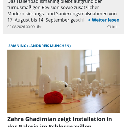
Das Hallenbad Ismaning bleibt aufgrund der
turnusmäßigen Revision sowie zusätzlicher
Modernisierungs- und Sanierungsmaßnahmen von
17. August bis 14. September geschlossen.
02.08.2026 00:00 Uhr
1min
query_builder
ISMANING (LANDKREIS MÜNCHEN)
Zahra Ghadimian zeigt Installation in
der Galerie im Schlosspavillon