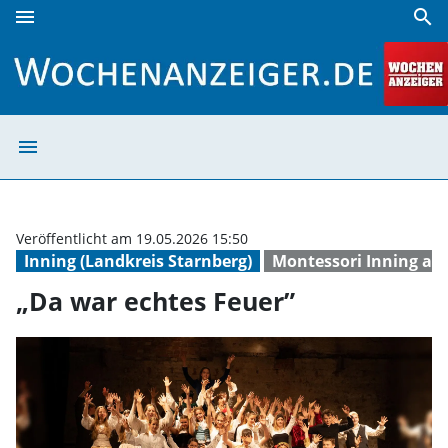
menu
search
„Da war echtes Feuer” | Wochenanzeiger
menu
„Da war echtes 
Veröffentlicht am 19.05.2026 15:50
Inning (Landkreis Starnberg)
Montessori Inning a
„Da war echtes Feuer”