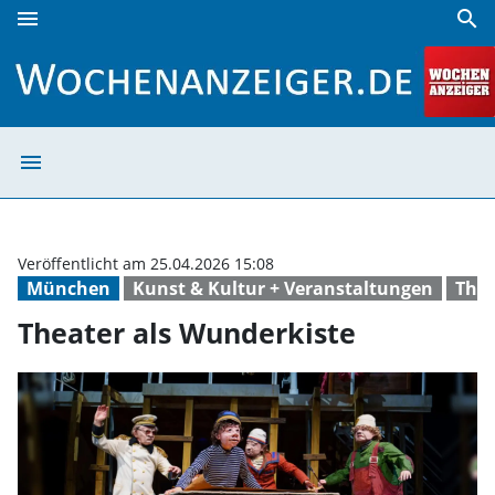
menu
search
Theater als Wunderkiste | Wochenanzeiger
menu
Theater als Wun
Veröffentlicht am 25.04.2026 15:08
München
Kunst & Kultur + Veranstaltungen
Thea
Theater als Wunderkiste