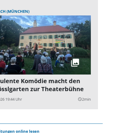
CH (MÜNCHEN)
ulente Komödie macht den
össlgarten zur Theaterbühne
026 19:44 Uhr
2min
query_builder
itungen online lesen