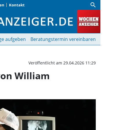
search
gen
Kontakt
 nichts” spielt „Coriol
ge aufgeben
Beratungstermin vereinbaren
Veröffentlicht am 29.04.2026 11:29
von William