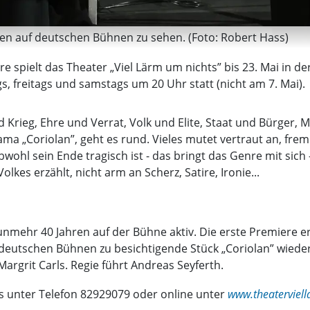
lten auf deutschen Bühnen zu sehen. (Foto: Robert Hass)
 spielt das Theater „Viel Lärm um nichts” bis 23. Mai in der
, freitags und samstags um 20 Uhr statt (nicht am 7. Mai).
 Krieg, Ehre und Verrat, Volk und Elite, Staat und Bürger, M
ma „Coriolan”, geht es rund. Vieles mutet vertraut an, fremd
wohl sein Ende tragisch ist - das bringt das Genre mit sich -
lkes erzählt, nicht arm an Scherz, Satire, Ironie...
nunmehr 40 Jahren auf der Bühne aktiv. Die erste Premiere 
eutschen Bühnen zu besichtigende Stück „Coriolan” wieder au
argrit Carls. Regie führt Andreas Seyferth.
es unter Telefon 82929079 oder online unter
www.theaterviel