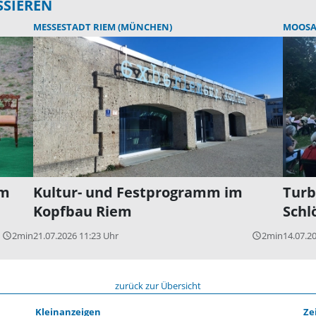
SSIEREN
MESSESTADT RIEM (MÜNCHEN)
MOOSA
im
Kultur- und Festprogramm im
Turb
Kopfbau Riem
Schl
2min
21.07.2026 11:23 Uhr
2min
14.07.2
query_builder
query_builder
zurück zur Übersicht
Kleinanzeigen
Ze