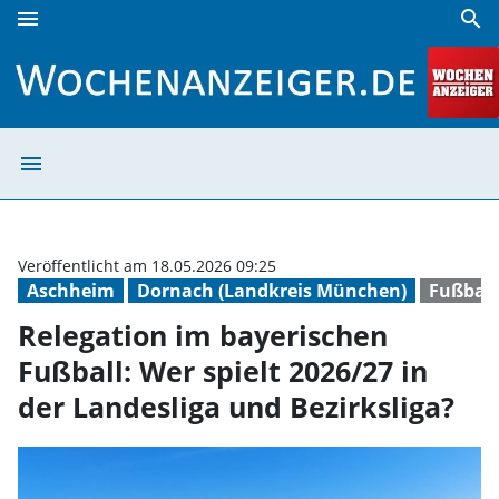
menu
search
Relegation im bayerischen Fußball: Wer spielt 2026/27 in d
menu
Relegation im ba
Veröffentlicht am 18.05.2026 09:25
Aschheim
Dornach (Landkreis München)
Fußball
Relegation im bayerischen
Fußball: Wer spielt 2026/27 in
der Landesliga und Bezirksliga?