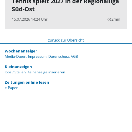
Tennis spielt 2027 in der Regionalliga
Süd-Ost
15.07.2026 14:24 Uhr
2min
query_builder
zurück zur Übersicht
Wochenanzeiger
Media-Daten
Impressum
Datenschutz
AGB
Kleinanzeigen
Jobs / Stellen
Keinanzeige inserieren
Zeitungen online lesen
e-Paper