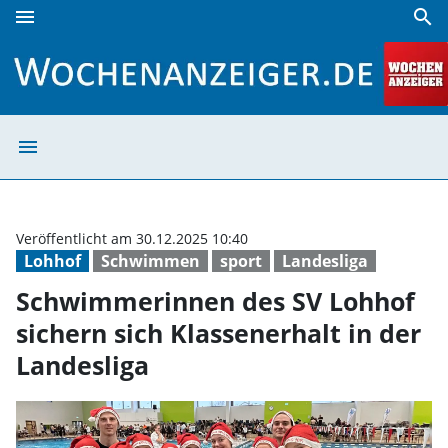
menu
search
Schwimmerinnen des SV Lohhof sichern sich Klassenerhalt 
menu
Schwimmerinnen 
Veröffentlicht am 30.12.2025 10:40
Lohhof
Schwimmen
sport
Landesliga
Schwimmerinnen des SV Lohhof
sichern sich Klassenerhalt in der
Landesliga