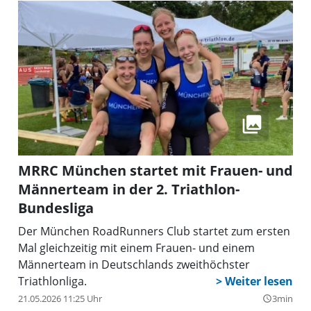
MRRC München startet mit Frauen- und
Männerteam in der 2. Triathlon-
Bundesliga
Der München RoadRunners Club startet zum ersten
Mal gleichzeitig mit einem Frauen- und einem
Männerteam in Deutschlands zweithöchster
Triathlonliga.
21.05.2026 11:25 Uhr
3min
query_builder