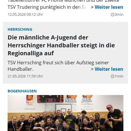
Tabellenführer FC Phönix München und der Zweite
TSV Trudering punktgleich in den Endspurt.
12.05.2026 09:12 Uhr
3min
query_builder
HERRSCHING
Die männliche A-Jugend der
Herrschinger Handballer steigt in die
Regionalliga auf
TSV Herrsching freut sich über Aufstieg seiner
Handballer.
21.05.2026 11:59 Uhr
1min
query_builder
BOGENHAUSEN