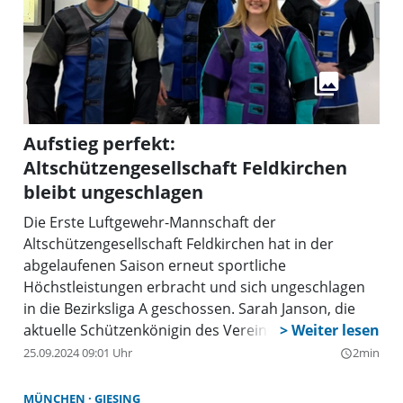
Aufstieg perfekt:
Altschützengesellschaft Feldkirchen
bleibt ungeschlagen
Die Erste Luftgewehr-Mannschaft der
Altschützengesellschaft Feldkirchen hat in der
abgelaufenen Saison erneut sportliche
Höchstleistungen erbracht und sich ungeschlagen
in die Bezirksliga A geschossen. Sarah Janson, die
aktuelle Schützenkönigin des Vereins, sowie Lukas
Andraschko, Maximilian Zoller und Patrick Rapke
25.09.2024 09:01 Uhr
2min
query_builder
überzeugten mit herausragenden Einzelleistungen
in allen Wettkampfrunden.
MÜNCHEN
GIESING