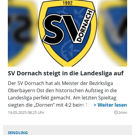
SV Dornach steigt in die Landesliga auf
Der SV Dornach hat als Meister der Bezirksliga
Oberbayern Ost den historischen Aufstieg in die
Landesliga perfekt gemacht. Am letzten Spieltag
siegten die „Dornen” mit 4:2 beim TSV Bad Endorf.
19.05.2025 08:25 Uhr
2min
query_builder
SENDLING