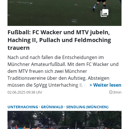
Fußball: FC Wacker und MTV jubeln,
Haching II, Pullach und Feldmoching
trauern
Nach und nach fallen die Entscheidungen im
Münchner Amateurfußball. Mit dem FC Wacker und
dem MTV freuen sich zwei Münchner
Traditionsvereine über den Aufstieg. Absteigen
müssen die SpVgg Unterhaching II, der SV Pullach
und die SpVgg Feldmoching.
02.06.2025 09:38 Uhr
3min
query_builder
UNTERHACHING
GRÜNWALD
SENDLING (MÜNCHEN)