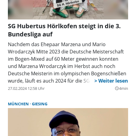
SG Hubertus Hörlkofen steigt in die 3.
Bundesliga auf
Nachdem das Ehepaar Marzena und Mario
Wrodarczyk Mitte 2023 die Deutsche Meisterschaft
im Bogen-Mixed auf 60 Meter gewinnen konnten
und Marzena Wrodarczyk im Herbst auch noch
Deutsche Meisterin im olympischen Bogenschießen
wurde, läuft es auch 2024 für die SG Hubertus
Hörlkofen wie geschmiert. Der erst elfjährige Franz
27.02.2024 12:58 Uhr
4min
query_builder
Grassl wurde Anfang des Jahres erst
Oberbayerischer und dann Bayerischer Meister auf
MÜNCHEN
GIESING
der Hallendistanz. Auch Marzena Wrodarczyk
konnte an ihre Leistungen anknüpfen: Sie wurde
Anfang Februar erneut Bayerische Meisterin.