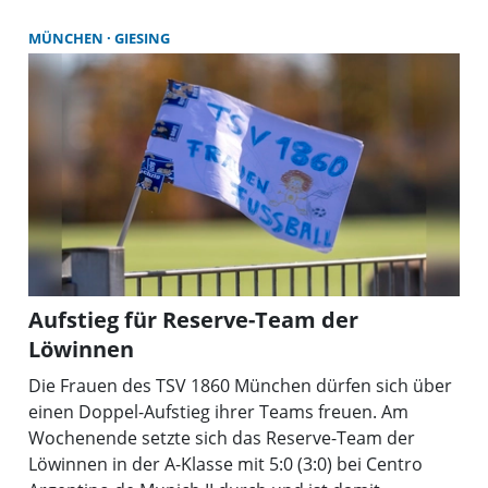
spielte das Team von Trainer Benjamin Schuy eine
perfekte Saison und steigt in die Landesliga Süd auf,
MÜNCHEN
GIESING
die bis nach Straubing und Regensburg reicht.
Aufstieg für Reserve-Team der
Löwinnen
Die Frauen des TSV 1860 München dürfen sich über
einen Doppel-Aufstieg ihrer Teams freuen. Am
Wochenende setzte sich das Reserve-Team der
Löwinnen in der A-Klasse mit 5:0 (3:0) bei Centro