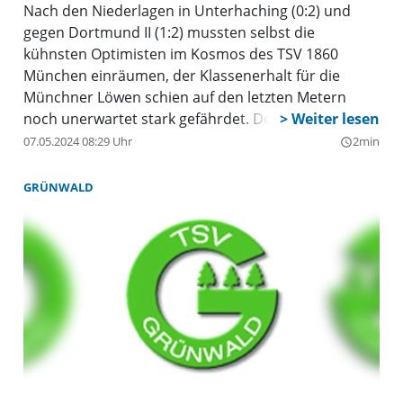
Nach den Niederlagen in Unterhaching (0:2) und
gegen Dortmund II (1:2) mussten selbst die
kühnsten Optimisten im Kosmos des TSV 1860
München einräumen, der Klassenerhalt für die
Münchner Löwen schien auf den letzten Metern
noch unerwartet stark gefährdet. Doch die
Konkurrenten im Tabellenkeller wussten die
07.05.2024 08:29 Uhr
2min
query_builder
eklatante Schwächephase der Giesinger nicht für
sich zu nutzen. Zwei Spieltage vor Saisonschluss
GRÜNWALD
beträgt der Vorsprung der Weiß-Blauen in der
Tabelle noch immer fünf Punkte auf den ersten
Abstiegsplatz.