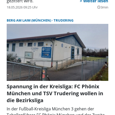
gezittert wird.
18.05.2026 09:25 Uhr
3min
query_builder
BERG AM LAIM (MÜNCHEN)
TRUDERING
Spannung in der Kreisliga: FC Phönix
München und TSV Trudering wollen in
die Bezirksliga
In der Fußball-Kreisliga München 3 gehen der