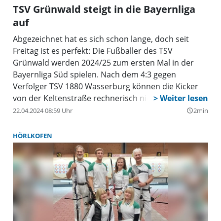
TSV Grünwald steigt in die Bayernliga
auf
Abgezeichnet hat es sich schon lange, doch seit
Freitag ist es perfekt: Die Fußballer des TSV
Grünwald werden 2024/25 zum ersten Mal in der
Bayernliga Süd spielen. Nach dem 4:3 gegen
Verfolger TSV 1880 Wasserburg können die Kicker
von der Keltenstraße rechnerisch nicht mehr von
Platz eins der Landesliga Südost verdrängt werden.
22.04.2024 08:59 Uhr
2min
query_builder
HÖRLKOFEN