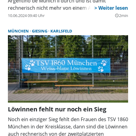
Argentino de Munich II durch und ist damit
rechnerisch nicht mehr von einem Aufstiegsplatz in
die Kreisklasse zu verdrängen. Mit fünf Punkten
10.06.2024 09:40 Uhr
2min
query_builder
Vorsprung vor dem Verfolger FC Dreistern
Neutrudering liegen die Weiß-Blauen zwei Spieltage
MÜNCHEN
GIESING
KARLSFELD
vor Saisonschluss zudem in aussichtsreicher
Position auf die Meisterschaft.
Löwinnen fehlt nur noch ein Sieg
Noch ein einziger Sieg fehlt den Frauen des TSV 1860
München in der Kreisklasse, dann sind die Löwinnen
auch rechnerisch von der zweitplatzierten