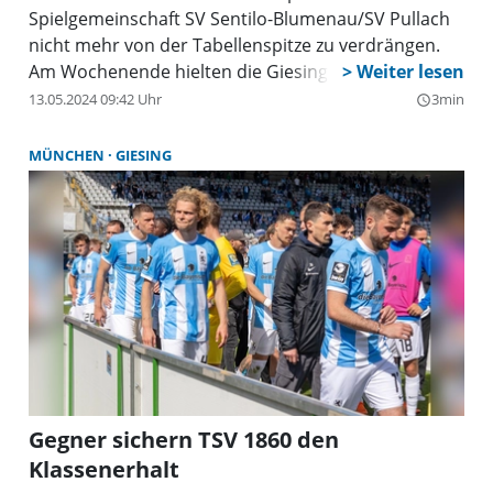
Spielgemeinschaft SV Sentilo-Blumenau/SV Pullach
nicht mehr von der Tabellenspitze zu verdrängen.
Am Wochenende hielten die Giesingerinnen mit
einem 5:1 (5:0)-Heimerfolg den drittplatzierten TSV
13.05.2024 09:42 Uhr
3min
query_builder
Eintracht Karlsfeld auf Distanz. Gegen den
Tabellenvierten FC Fasanerie-Nord soll am
MÜNCHEN
GIESING
kommenden Sonntag, den 19. Mai, um 11 Uhr
zuhause in Obergiesing der Titelgewinn erfolgen.
Gegner sichern TSV 1860 den
Klassenerhalt