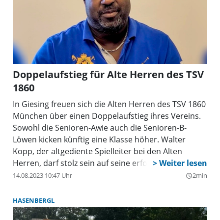
Doppelaufstieg für Alte Herren des TSV
1860
In Giesing freuen sich die Alten Herren des TSV 1860
München über einen Doppelaufstieg ihres Vereins.
Sowohl die Senioren-Awie auch die Senioren-B-
Löwen kicken künftig eine Klasse höher. Walter
Kopp, der altgediente Spielleiter bei den Alten
Herren, darf stolz sein auf seine erfolgreichen
Mannschaften in Weiß-Blau.
14.08.2023 10:47 Uhr
2min
query_builder
HASENBERGL