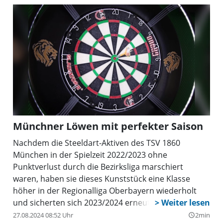
Münchner Löwen mit perfekter Saison
Nachdem die Steeldart-Aktiven des TSV 1860
München in der Spielzeit 2022/2023 ohne
Punktverlust durch die Bezirksliga marschiert
waren, haben sie dieses Kunststück eine Klasse
höher in der Regionalliga Oberbayern wiederholt
und sicherten sich 2023/2024 erneut ungeschlagen
den Meistertitel. Mit 14 Siegen aus 14 Wettkämpfen
27.08.2024 08:52 Uhr
2min
query_builder