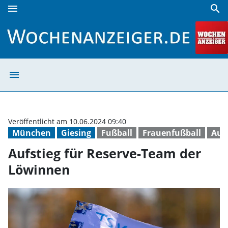
menu
search
Aufstieg für Reserve-Team der Löwinnen | Wochenanzeiger
menu
Aufstieg für Re
Veröffentlicht am 10.06.2024 09:40
München
Giesing
Fußball
Frauenfußball
Aufs
Aufstieg für Reserve-Team der
Löwinnen