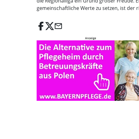
die Regionalliga ein Grund großer Freude. E
gemeinschaftliche Werte zu setzen, ist der r
email