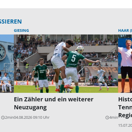
SSIEREN
GIESING
HAAR 
Ein Zähler und ein weiterer
Hist
Neuzugang
Tenn
Regi
2min
04.08.2026 09:10 Uhr
4min
query_builder
query_builder
15.07.2