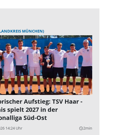
(LANDKREIS MÜNCHEN)
orischer Aufstieg: TSV Haar -
is spielt 2027 in der
onalliga Süd-Ost
026 14:24 Uhr
2min
query_builder