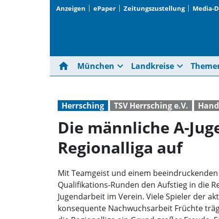
Anzeigen
ePaper
Zeitungszustellung
Media-
home
expand_more
expand_more
München
Landkreise
Theme
Herrsching
TSV Herrsching e.V.
Hand
Die männliche A-Juge
Regionalliga auf
Mit Teamgeist und einem beeindruckenden 
Qualifikations-Runden den Aufstieg in die Re
Jugendarbeit im Verein. Viele Spieler der ak
konsequente Nachwuchsarbeit Früchte trägt 