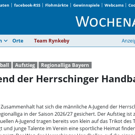
Daten
facebook-RSS
Flohmärkte
Gewinnspiele
Webcams
Coo
Die männliche A-Jugen
expand_more
n
Orte
Team Rynkeby
Anzei
ball
Aufstieg
Regionalliga Bayern
nd der Herrschinger Handbal
Zusammenhalt hat sich die männliche A-Jugend der Herrsc
gionalliga in der Saison 2026/27 gesichert. Der Aufstieg ist 
tuellen A-Jugend tragen bereits von klein auf das Trikot des
und junge Talente im Verein eine sportliche Heimat finden