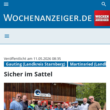
menu
search
Sicher im Sattel | Wochenanzeiger
menu
Sicher im Satte
Veröffentlicht am 11.05.2026 08:35
Gauting (Landkreis Starnberg)
Martinsried (Landk
Sicher im Sattel