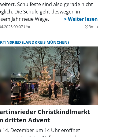
weitert. Schulfeste sind also gerade nicht
glich. Die Schule geht deswegen in
esem Jahr neue Wege.
04.2025 09:07 Uhr
3min
query_builder
RTINSRIED (LANDKREIS MÜNCHEN)
rtinsrieder Christkindlmarkt
m dritten Advent
 14. Dezember um 14 Uhr eröffnet