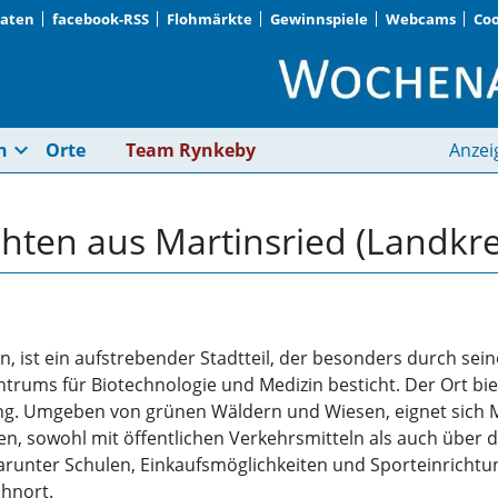
Daten
facebook-RSS
Flohmärkte
Gewinnspiele
Webcams
Coo
Martinsried (Landkre
expand_more
n
Orte
Team Rynkeby
Anzei
ichten aus Martinsried (Landk
, ist ein aufstrebender Stadtteil, der besonders durch se
rums für Biotechnologie und Medizin besticht. Der Ort bie
 Umgeben von grünen Wäldern und Wiesen, eignet sich Ma
n, sowohl mit öffentlichen Verkehrsmitteln als auch über 
, darunter Schulen, Einkaufsmöglichkeiten und Sporteinrichtu
ohnort.