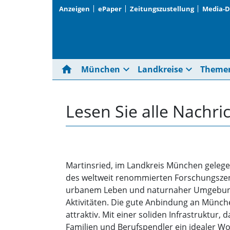
Anzeigen
ePaper
Zeitungszustellung
Media-
home
expand_more
expand_more
München
Landkreise
Theme
Lesen Sie alle Nachr
Martinsried, im Landkreis München gelegen
des weltweit renommierten Forschungszent
urbanem Leben und naturnaher Umgebung.
Aktivitäten. Die gute Anbindung an Münche
attraktiv. Mit einer soliden Infrastruktur
Familien und Berufspendler ein idealer W