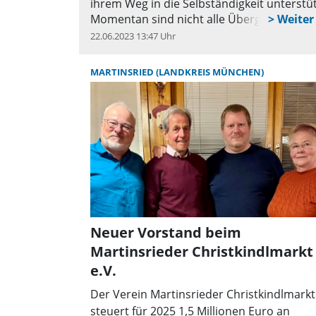
ihrem Weg in die Selbständigkeit unterstü
Momentan sind nicht alle Übergänge zur
Grundschule in Martinsried besetzt und g
22.06.2023 13:47 Uhr
q
beim Übergang in der Röntgenstraße fehlt
Schulweghelfer oder eine Schulweghelferi
MARTINSRIED (LANDKREIS MÜNCHEN)
dringend. Ihr Einsatz wäre wochentags von
bis 8 Uhr und wird mit jeweils 5 Euro
Aufwandsentschädigung steuerfrei vergüte
Die Auswahl bestimmter Wochentage ist
möglich. Bei Interesse melden sich Bürger 
bei Silke Wilke, Tel. 0177/7104564 oder per
an silke1203@googlemail.com.
Neuer Vorstand beim
Martinsrieder Christkindlmarkt
e.V.
Der Verein Martinsrieder Christkindlmarkt
steuert für 2025 1,5 Millionen Euro an