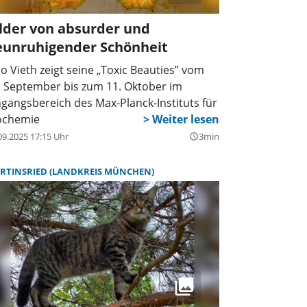
lder von absurder und
eunruhigender Schönheit
o Vieth zeigt seine „Toxic Beauties” vom
. September bis zum 11. Oktober im
ngangsbereich des Max-Planck-Instituts für
ochemie
09.2025 17:15 Uhr
3min
query_builder
RTINSRIED (LANDKREIS MÜNCHEN)