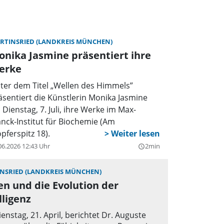
RTINSRIED (LANDKREIS MÜNCHEN)
nika Jasmine präsentiert ihre
erke
ter dem Titel „Wellen des Himmels”
äsentiert die Künstlerin Monika Jasmine
s Dienstag, 7. Juli, ihre Werke im Max-
anck-Institut für Biochemie (Am
opferspitz 18).
06.2026 12:43 Uhr
2min
query_builder
NSRIED (LANDKREIS MÜNCHEN)
n und die Evolution der
lligenz
enstag, 21. April, berichtet Dr. Auguste