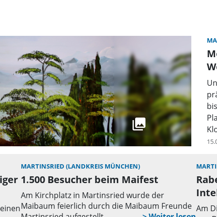
MA
Mo
W
Un
pr
bi
Pl
Kl
15.
MARTINSRIED (LANDKREIS MÜNCHEN)
MARTI
iger
1.500 Besucher beim Maifest
Rabe
Inte
Am Kirchplatz in Martinsried wurde der
Maibaum feierlich durch die Maibaum Freunde
seinen
Am Di
Martinsried aufgestellt.