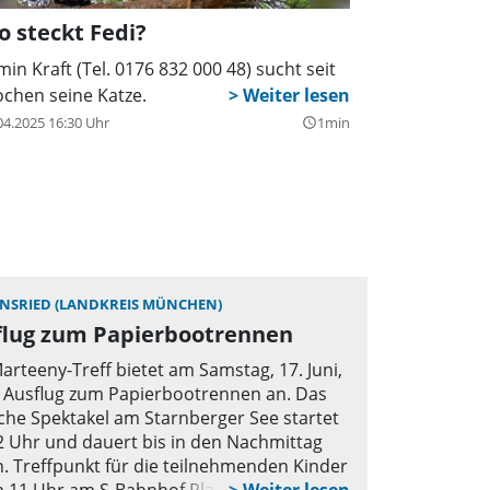
 steckt Fedi?
min Kraft (Tel. 0176 832 000 48) sucht seit
chen seine Katze.
04.2025 16:30 Uhr
1min
query_builder
NSRIED (LANDKREIS MÜNCHEN)
flug zum Papierbootrennen
arteeny-Treff bietet am Samstag, 17. Juni,
 Ausflug zum Papierbootrennen an. Das
iche Spektakel am Starnberger See startet
 Uhr und dauert bis in den Nachmittag
n. Treffpunkt für die teilnehmenden Kinder
m 11 Uhr am S-Bahnhof Planegg, Rückkehr