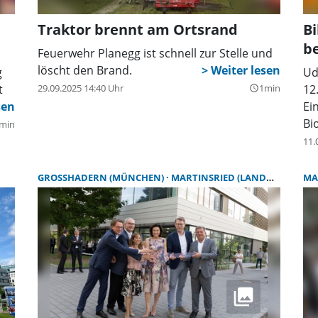
r
Traktor brennt am Ortsrand
Bi
b
Feuerwehr Planegg ist schnell zur Stelle und
löscht den Brand.
g
Ud
t
29.09.2025 14:40 Uhr
1min
12
query_builder
Ei
Bi
min
11.
nd
ie
GROSSHADERN (MÜNCHEN)
MARTINSRIED (LANDKREIS MÜNCHEN)
MA