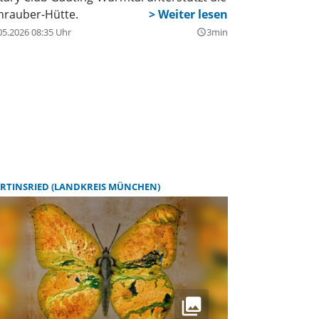
hrauber-Hütte.
05.2026 08:35 Uhr
3min
query_builder
RTINSRIED (LANDKREIS MÜNCHEN)