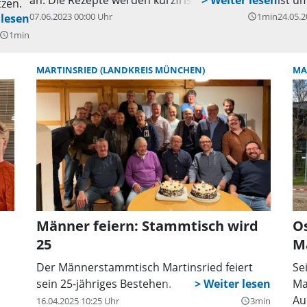
tzen.
Kindern vereinbart und stammen aus der
ist g
07.06.2023 00:00 Uhr
1min
24.05.2
query_builder
vegetarischen Küche. Der Kostenbeitrag beläuft
Strei
erade
1min
uery_builder
sich auf 3 Euro. Anmelden kann man sich unter
Tasch
 ein
Tel. 089/8990864 oder per Mail an
man s
n
MARTINSRIED (LANDKREIS MÜNCHEN)
MA
marteeny@kjr-ml.de.
13, u
 7.30
marte
Franz
t.
bitte
 Mail
Männer feiern: Stammtisch wird
Os
25
M
Der Männerstammtisch Martinsried feiert
Se
sein 25-jähriges Bestehen.
Ma
Au
16.04.2025 10:25 Uhr
3min
query_builder