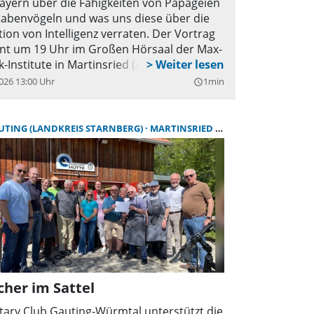
ayern über die Fähigkeiten von Papageien
abenvögeln und was uns diese über die
tion von Intelligenz verraten. Der Vortrag
nt um 19 Uhr im Großen Hörsaal der Max-
k-Institute in Martinsried (Am Klopferspitz
nd online im Zoom-Livestream: Einwahl
026 13:00 Uhr
1min
query_builder
https://eu02web.zoom-
j/65338744417.
UTING (LANDKREIS STARNBERG)
MARTINSRIED (LANDKREIS MÜNCHEN)
cher im Sattel
tary Club Gauting-Würmtal unterstützt die