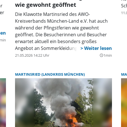
wie gewohnt geöffnet
hr
Sc
er
11.
Die Klawotte Martinsried des AWO-
Kreisverbands München-Land e.V. hat auch
während der Pfingstferien wie gewohnt
geöffnet. Die Besucherinnen und Besucher
e
min
erwartet aktuell ein besonders großes
Angebot an Sommerkleidung.
21.05.2026 14:22 Uhr
1min
query_builder
MARTINSRIED (LANDKREIS MÜNCHEN)
MA
der
r