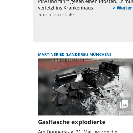
Pkw und fährt gegen einen Pfosten. Er mu
verletzt ins Krankenhaus.
20.07.2026 11:55 Uhr
q
MARTINSRIED (LANDKREIS MÜNCHEN)
Gasflasche explodierte
Am Donnerstag, 21. Mai,, wurde die