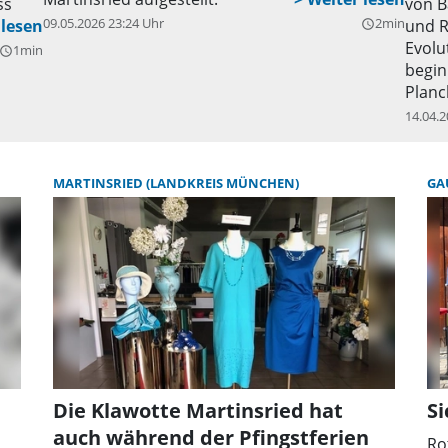
ss
von B
09.05.2026 23:24 Uhr
2min
und R
query_builder
Evolu
1min
uery_builder
begin
Planc
18) u
14.04.2
über 
x.de/
MARTINSRIED (LANDKREIS MÜNCHEN)
GA
Die Klawotte Martinsried hat
Si
auch während der Pfingstferien
Ro