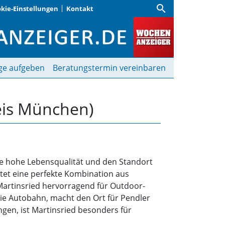
search
kie-Einstellungen
Kontakt
is München) | Wochenan
ge aufgeben
Beratungstermin vereinbaren
reis München)
ine hohe Lebensqualität und den Standort
tet eine perfekte Kombination aus
rtinsried hervorragend für Outdoor-
die Autobahn, macht den Ort für Pendler
ngen, ist Martinsried besonders für