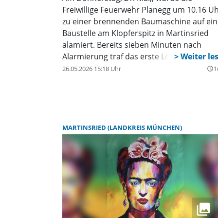
Freiwillige Feuerwehr Planegg um 10.16 U
zu einer brennenden Baumaschine auf ein
Baustelle am Klopferspitz in Martinsried
alamiert. Bereits sieben Minuten nach
Alarmierung traf das erste Löschfahrzeug
der Feuerwehr Planegg an der Einsatzstell
26.05.2026 15:18 Uhr
1
query_builder
ein. Eine Verlegemaschine für
Bitumenbahnen ist in Brand geraten und
stand bei Eintreffen der Einsatzkräfte in
Vollbrand. Die Maschine arbeitet mit einer
Propangasflasche, welche sich noch in der
MARTINSRIED (LANDKREIS MÜNCHEN)
Maschine befand und der enormen Hitze
ausgesetzt war. Die Kühlung wurde
umgehend von zwei Einsatzkräften hinter 
Deckung einer Mauer mit einem Strahlroh
vorgenommen. Die Gasflasche war durch
das Feuer jedoch bereits so stark erhitzt
worden, dass sie kurze Zeit später