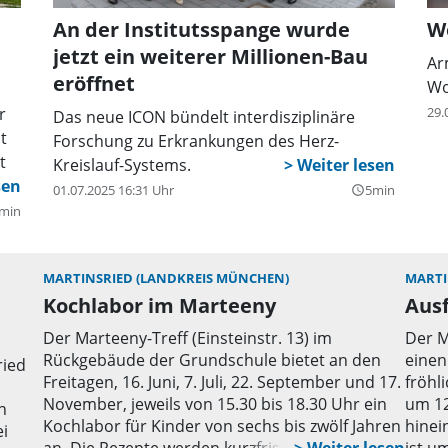
An der Institutsspange wurde
Wo
jetzt ein weiterer Millionen-Bau
Ar
eröffnet
Wo
r
29.
Das neue ICON bündelt interdisziplinäre
t
Forschung zu Erkrankungen des Herz-
t
Kreislauf-Systems.
01.07.2025 16:31 Uhr
5min
query_builder
min
MARTINSRIED (LANDKREIS MÜNCHEN)
MARTI
Kochlabor im Marteeny
Aus
Der Marteeny-Treff (Einsteinstr. 13) im
Der M
Rückgebäude der Grundschule bietet an den
einen
ried
Freitagen, 16. Juni, 7. Juli, 22. September und 17.
fröhl
November, jeweils von 15.30 bis 18.30 Uhr ein
um 12
n
Kochlabor für Kinder von sechs bis zwölf Jahren
hinei
i
an. Die Rezepte werden kurzfristig mit den
ist u