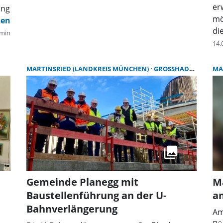
er
ung
mö
di
min
14.
MARTINSRIED (LANDKREIS MÜNCHEN)
GROSSHADERN
MA
Gemeinde Planegg mit
Ma
Baustellenführung an der U-
a
Bahnverlängerung
Am