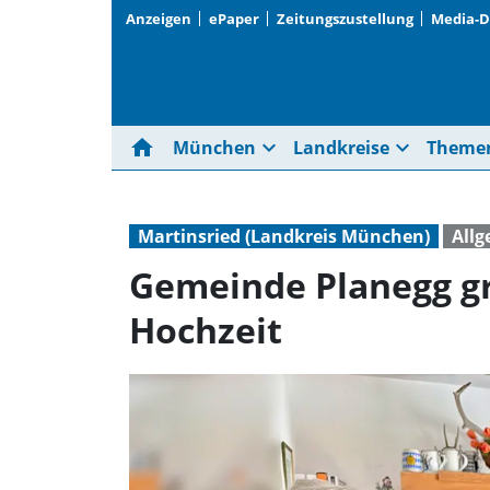
Anzeigen
ePaper
Zeitungszustellung
Media-
home
expand_more
expand_more
München
Landkreise
Theme
Martinsried (Landkreis München)
All
Gemeinde Planegg gra
Hochzeit