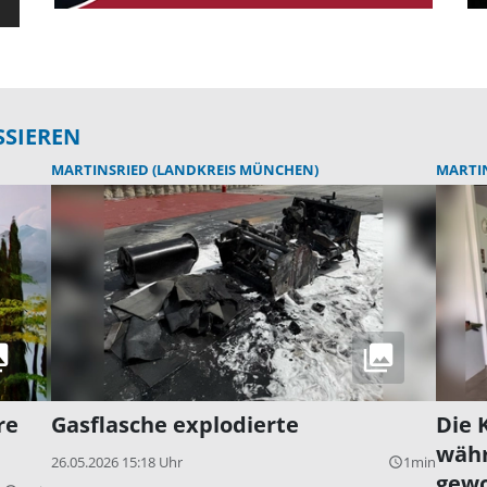
SSIEREN
MARTINSRIED (LANDKREIS MÜNCHEN)
MARTI
re
Gasflasche explodierte
Die 
währ
26.05.2026 15:18 Uhr
1min
query_builder
gewo