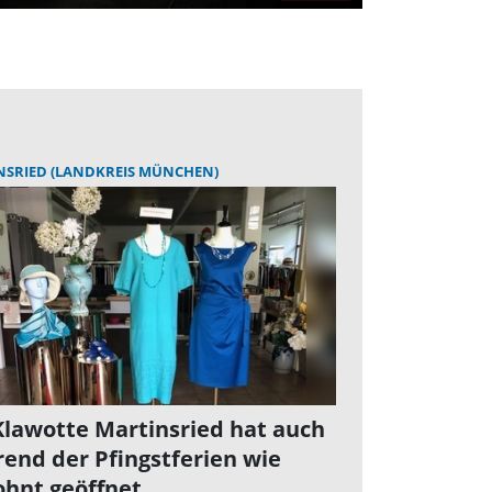
NSRIED (LANDKREIS MÜNCHEN)
Klawotte Martinsried hat auch
end der Pfingstferien wie
hnt geöffnet