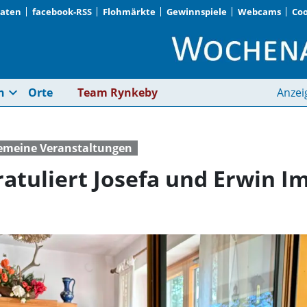
Daten
facebook-RSS
Flohmärkte
Gewinnspiele
Webcams
Coo
Gemeinde Planegg gra
expand_more
n
Orte
Team Rynkeby
Anzei
gemeine Veranstaltungen
tuliert Josefa und Erwin Im