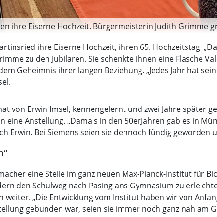
ten ihre Eiserne Hochzeit. Bürgermeisterin Judith Grimme grat
artinsried ihre Eiserne Hochzeit, ihren 65. Hochzeitstag. „D
Grimme zu den Jubilaren. Sie schenkte ihnen eine Flasche V
dem Geheimnis ihrer langen Beziehung. „Jedes Jahr hat se
el.
mat von Erwin Imsel, kennengelernt und zwei Jahre später geh
en eine Anstellung. „Damals in den 50erJahren gab es in Mü
sich Erwin. Bei Siemens seien sie dennoch fündig geworden
n“
cher eine Stelle im ganz neuen Max-Planck-Institut für Bi
ern den Schulweg nach Pasing ans Gymnasium zu erleichte
in weiter. „Die Entwicklung vom Institut haben wir von An
nstellung gebunden war, seien sie immer noch ganz nah am 