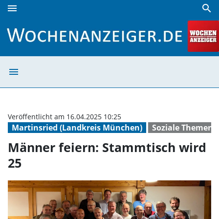
menu
search
Männer feiern: Stammtisch wird 25 | Wochenanzeiger
menu
Männer feiern: 
Veröffentlicht am 16.04.2025 10:25
Martinsried (Landkreis München)
Soziale Themen
Männer feiern: Stammtisch wird
25