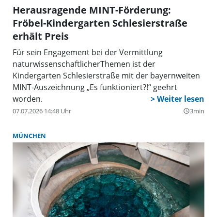
Herausragende MINT-Förderung:
Fröbel-Kindergarten Schlesierstraße
erhält Preis
Für sein Engagement bei der Vermittlung
naturwissenschaftlicherThemen ist der
Kindergarten Schlesierstraße mit der bayernweiten
MINT-Auszeichnung „Es funktioniert?!“ geehrt
worden.
07.07.2026 14:48 Uhr
3min
query_builder
MÜNCHEN