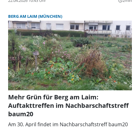
22.04.2026 10:43 Uhr
2min
query_builder
BERG AM LAIM (MÜNCHEN)
Mehr Grün für Berg am Laim:
Auftakttreffen im Nachbarschaftstreff
baum20
Am 30. April findet im Nachbarschaftstreff baum20
das Auftakttreffen zu einem ökologischen Projekt
statt. Jeder kann sich beteiligen.