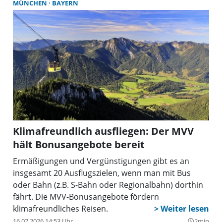
MÜNCHEN
BAYERN
Klimafreundlich ausfliegen: Der MVV
hält Bonusangebote bereit
Ermäßigungen und Vergünstigungen gibt es an
insgesamt 20 Ausflugszielen, wenn man mit Bus
oder Bahn (z.B. S-Bahn oder Regionalbahn) dorthin
fährt. Die MVV-Bonusangebote fördern
klimafreundliches Reisen.
16.07.2026 14:53 Uhr
2min
query_builder