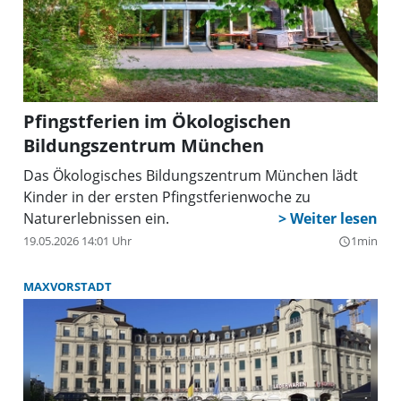
Pfingstferien im Ökologischen
Bildungszentrum München
Das Ökologisches Bildungszentrum München lädt
Kinder in der ersten Pfingstferienwoche zu
Naturerlebnissen ein.
19.05.2026 14:01 Uhr
1min
query_builder
MAXVORSTADT