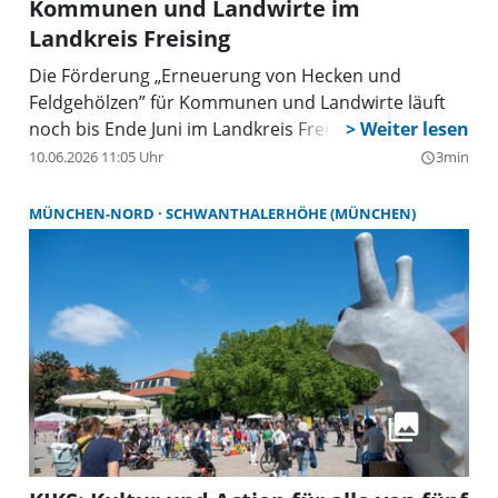
Kommunen und Landwirte im
Landkreis Freising
Die Förderung „Erneuerung von Hecken und
Feldgehölzen” für Kommunen und Landwirte läuft
noch bis Ende Juni im Landkreis Freising.
10.06.2026 11:05 Uhr
3min
query_builder
MÜNCHEN-NORD
SCHWANTHALERHÖHE (MÜNCHEN)