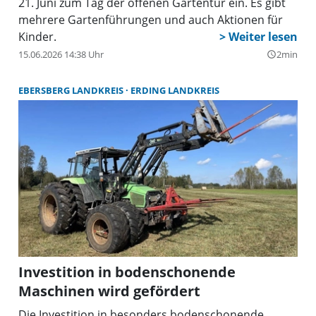
21. Juni zum Tag der offenen Gartentür ein. Es gibt
mehrere Gartenführungen und auch Aktionen für
Kinder.
15.06.2026 14:38 Uhr
2min
query_builder
EBERSBERG LANDKREIS
ERDING LANDKREIS
Investition in bodenschonende
Maschinen wird gefördert
Die Investition in besonders bodenschonende