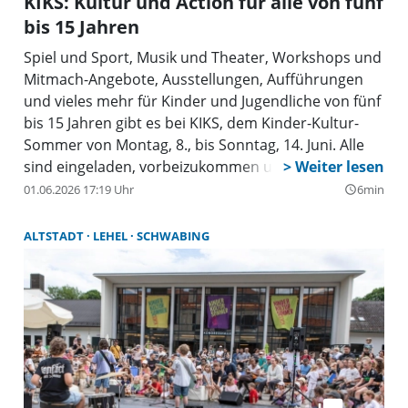
KIKS: Kultur und Action für alle von fünf
bis 15 Jahren
Spiel und Sport, Musik und Theater, Workshops und
Mitmach-Angebote, Ausstellungen, Aufführungen
und vieles mehr für Kinder und Jugendliche von fünf
bis 15 Jahren gibt es bei KIKS, dem Kinder-Kultur-
Sommer von Montag, 8., bis Sonntag, 14. Juni. Alle
sind eingeladen, vorbeizukommen und
mitzumachen.
01.06.2026 17:19 Uhr
6min
query_builder
ALTSTADT
LEHEL
SCHWABING