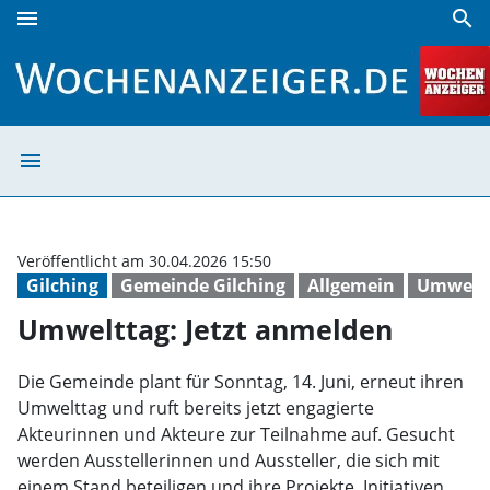
menu
search
Umwelttag: Jetzt anmelden | Wochenanzeiger
menu
Umwelttag: Jetz
Veröffentlicht am 30.04.2026 15:50
Gilching
Gemeinde Gilching
Allgemein
Umwelt
Umwelttag: Jetzt anmelden
Die Gemeinde plant für Sonntag, 14. Juni, erneut ihren
Umwelttag und ruft bereits jetzt engagierte
Akteurinnen und Akteure zur Teilnahme auf. Gesucht
werden Ausstellerinnen und Aussteller, die sich mit
einem Stand beteiligen und ihre Projekte, Initiativen